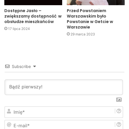
Jasło – Czarni Jasło 1 – 0
Dostępne Jasło –
Przed Powstaniem
zwiększamy dostępność w
Warszawskim było
obsłudze mieszkańców
Powstanie w Getcie w
Warszawie
17 lipca 2024
29 marca 2023
Subscribe
I
Drużyna UKS 6 Jasło rocznik 2002 na podium w Rzeszowie
m
i
W meczu finałowym spotkały się drużyna Beniaminka
E
ę
-
*