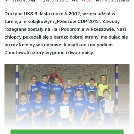
Jaslonet.pl
S
2 grudnia 2012
0
815
1 minuta czytania
e
Drużyna UKS 6 Jasło rocznik 2002, wzięła udział w
n
turnieju mikołajkowym „Rzeszów CUP 2012”. Zawody
d
rozegrane zostały na Hali Podpromie w Rzeszowie. Nasi
a
n
chłopcy pokazali się z bardzo dobrej strony, meldując się
e
po raz kolejny w końcowej klasyfikacji na podium.
m
Zanotowali cztery wygrane i dwa remisy.
a
i
l