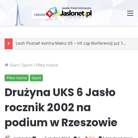
M
Start
/
Sport
/
Piłka nożna
Piłka nożna
Sport
Drużyna UKS 6 Jasło
rocznik 2002 na
podium w Rzeszowie