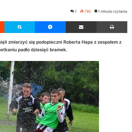
1
780
1 minuta czytania
Reddit
Skype
Messenger
Udostępnij przez Email
Drukuj
ęli zmierzyć się podopieczni Roberta Hapa z zespołem z
potkaniu padło dziesięć bramek.