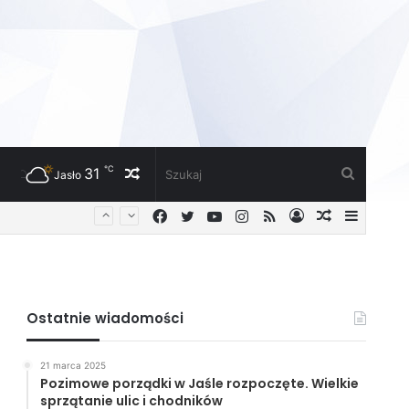
℃
31
Losowy
Szukaj
Jasło
Facebook
Twitter
YouTube
Instagram
RSS
Zaloguj
Losowy
Sideba
artykuł
artykuł
Ostatnie wiadomości
21 marca 2025
Pozimowe porządki w Jaśle rozpoczęte. Wielkie
sprzątanie ulic i chodników