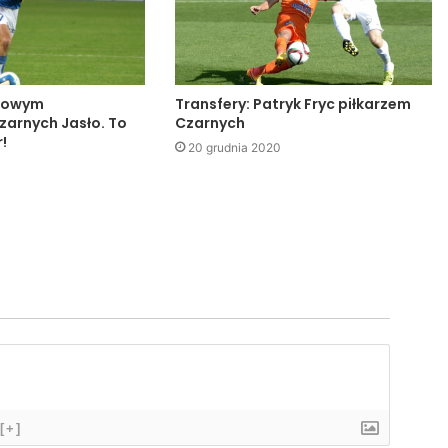
 nowym
Transfery: Patryk Fryc piłkarzem
arnych Jasło. To
Czarnych
!
20 grudnia 2020
[+]