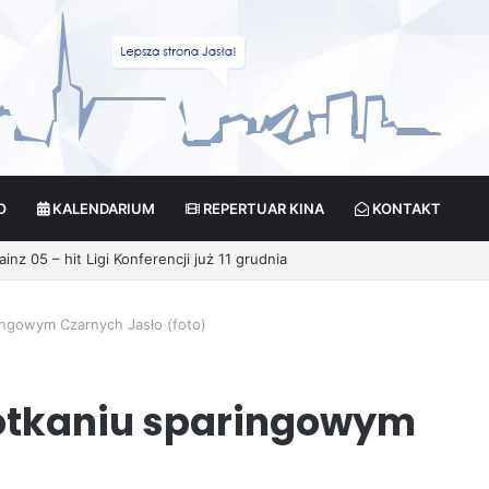
O
KALENDARIUM
REPERTUAR KINA
KONTAKT
ikcja?
ingowym Czarnych Jasło (foto)
potkaniu sparingowym