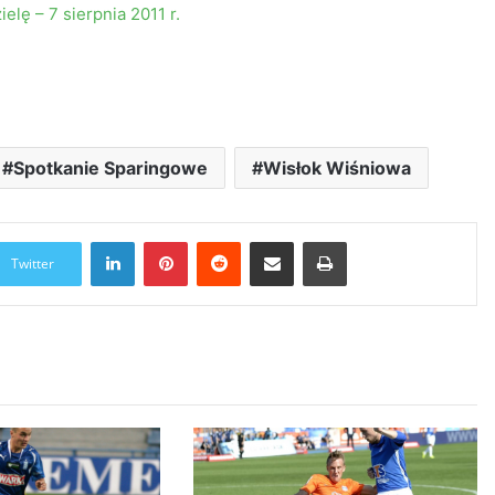
lę – 7 sierpnia 2011 r.
Spotkanie Sparingowe
Wisłok Wiśniowa
LinkedIn
Pinterest
Reddit
Udostępnij przez Email
Drukuj
Twitter