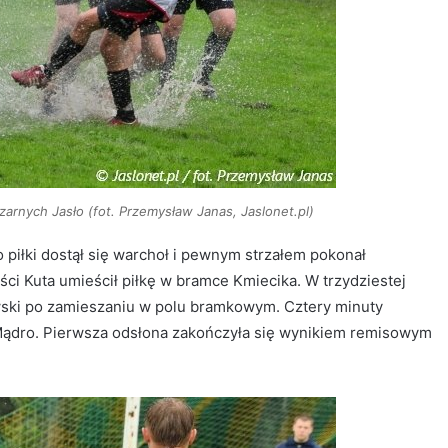
rnych Jasło (fot. Przemysław Janas, Jaslonet.pl)
 piłki dostął się warchoł i pewnym strzałem pokonał
ści Kuta umieścił piłkę w bramce Kmiecika. W trzydziestej
wski po zamieszaniu w polu bramkowym. Cztery minuty
 Mądro. Pierwsza odsłona zakończyła się wynikiem remisowym