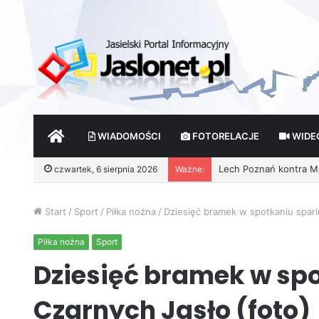
START
WIADOMOŚCI
FOTORELACJE
WIDE
czwartek, 6 sierpnia 2026
Ważne:
Wróżby – Prawda czy F
Start
/
Sport
/
Piłka nożna
/
Dziesięć bramek w spotkaniu spar
Piłka nożna
Sport
Dziesięć bramek w s
Czarnych Jasło (foto)