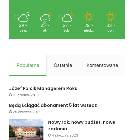
29
25
27
29
33
℃
℃
℃
℃
℃
czw.
pt.
sob.
niedz.
pon.
Popularne
Ostatnie
Komentowane
Józef Folcik Managerem Roku
18 grudnia 2010
Będą ściągać abonament 5 lat wstecz
25 czerwca 2016
Nowy rok, nowy budżet, nowe
zadania
4 stycznia 2023