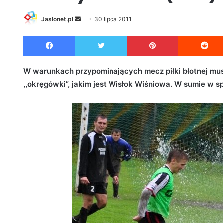
Jaslonet.pl
S
30 lipca 2011
e
Facebook
Twitter
Pinterest
n
d
a
W warunkach przypominających mecz piłki błotnej musi
n
,,okręgówki”, jakim jest Wisłok Wiśniowa. W sumie w s
e
m
a
i
l