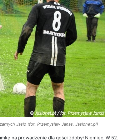
rnych Jasło (fot. Przemysław Janas, Jaslonet.pl)
amkę na prowadzenie dla gości zdobył Niemiec. W 52.