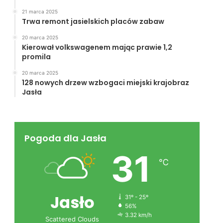
21 marca 2025
Trwa remont jasielskich placów zabaw
20 marca 2025
Kierował volkswagenem mając prawie 1,2
promila
20 marca 2025
128 nowych drzew wzbogaci miejski krajobraz
Jasła
Pogoda dla Jasła
31
℃
Jasło
31º - 25º
56%
3.32 km/h
Scattered Clouds