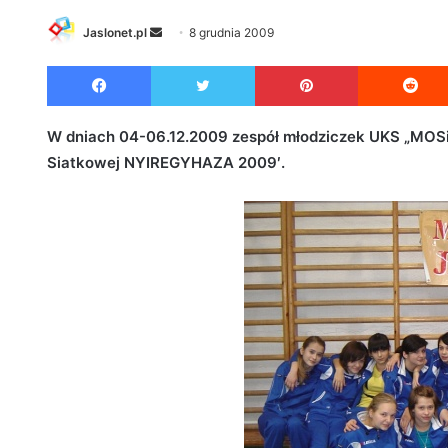
Jaslonet.pl
S
8 grudnia 2009
e
Facebook
Twitter
Pinterest
n
d
a
W dniach 04-06.12.2009 zespół młodziczek UKS „MOSiR”
n
Siatkowej NYIREGYHAZA 2009′.
e
m
a
i
l