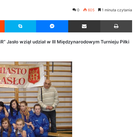
0
605
1 minuta czytania
Reddit
Skype
Messenger
Udostępnij przez Email
Drukuj
 Jasło wziął udział w III Międzynarodowym Turnieju Piłki