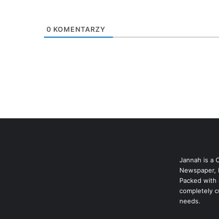
0
KOMENTARZY
Jannah is a 
Newspaper, 
Packed with 
completely c
needs.