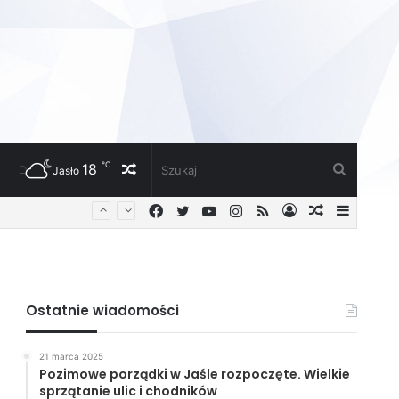
℃
18
Losowy
Szukaj
Jasło
Facebook
Twitter
YouTube
Instagram
RSS
Zaloguj
Losowy
Sideba
artykuł
artykuł
Ostatnie wiadomości
21 marca 2025
Pozimowe porządki w Jaśle rozpoczęte. Wielkie
sprzątanie ulic i chodników