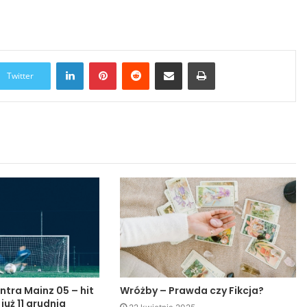
LinkedIn
Pinterest
Reddit
Udostępnij przez Email
Drukuj
Twitter
ntra Mainz 05 – hit
Wróżby – Prawda czy Fikcja?
 już 11 grudnia