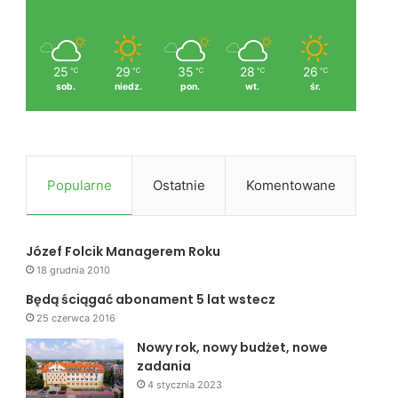
25
29
35
28
26
℃
℃
℃
℃
℃
sob.
niedz.
pon.
wt.
śr.
Popularne
Ostatnie
Komentowane
Józef Folcik Managerem Roku
18 grudnia 2010
Będą ściągać abonament 5 lat wstecz
25 czerwca 2016
Nowy rok, nowy budżet, nowe
zadania
4 stycznia 2023