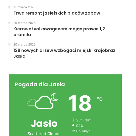
21 marca 2025
Trwa remont jasielskich placów zabaw
20 marca 2025
Kierował volkswagenem mając prawie 1,2
promila
20 marca 2025
128 nowych drzew wzbogaci miejski krajobraz
Jasła
Pogoda dla Jasła
18
℃
Jasło
25º - 16º
94%
0.9 km/h
Scattered Clouds