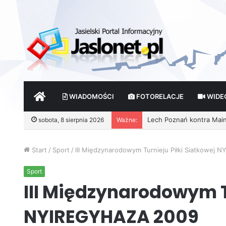
START
WIADOMOŚCI
FOTORELACJE
WIDE
sobota, 8 sierpnia 2026
Ważne:
Start
/
Sport
/
III Międzynarodowym Turnieju Piłki Siatkowej
Sport
III Międzynarodowym T
NYIREGYHAZA 2009