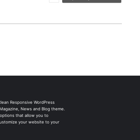
l
*
Clean Responsive WordPress
Magazine, News and Blog theme.
options that allow you to
ustomize your website to your