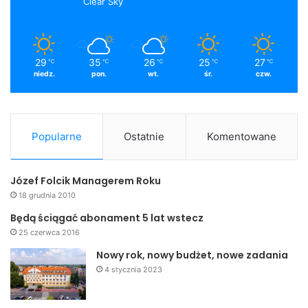
Clear Sky
29
35
26
25
27
℃
℃
℃
℃
℃
niedz.
pon.
wt.
śr.
czw.
Popularne
Ostatnie
Komentowane
Józef Folcik Managerem Roku
18 grudnia 2010
Będą ściągać abonament 5 lat wstecz
25 czerwca 2016
Nowy rok, nowy budżet, nowe zadania
4 stycznia 2023