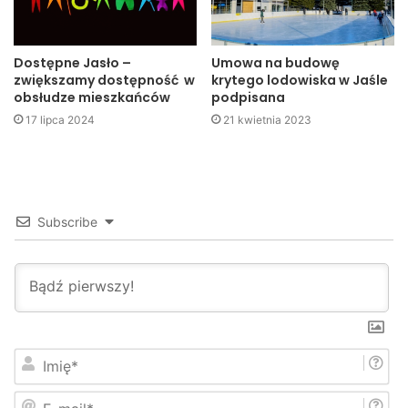
reprezentantowi Węgier i zajął wysokie III miejsce.
Dostępne Jasło –
Umowa na budowę
zwiększamy dostępność w
krytego lodowiska w Jaśle
obsłudze mieszkańców
podpisana
17 lipca 2024
21 kwietnia 2023
Subscribe
Międzynarodowy sukces zawodników Oyam
I
m
i
Paweł Niklewicz startujący w kategorii seniorów do 5 Kyu –
E
ę