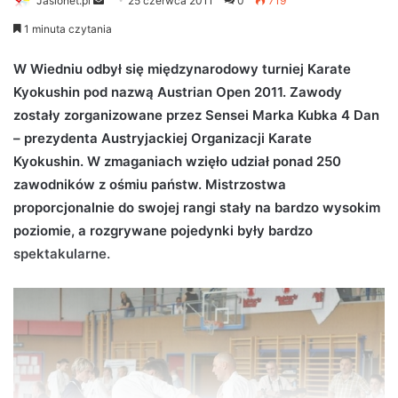
Jaslonet.pl
S
25 czerwca 2011
0
719
e
1 minuta czytania
n
d
W Wiedniu odbył się międzynarodowy turniej Karate
a
Kyokushin pod nazwą Austrian Open 2011. Zawody
n
zostały zorganizowane przez Sensei Marka Kubka 4 Dan
e
– prezydenta Austryjackiej Organizacji Karate
m
Kyokushin. W zmaganiach wzięło udział ponad 250
a
zawodników z ośmiu państw. Mistrzostwa
i
proporcjonalnie do swojej rangi stały na bardzo wysokim
l
poziomie, a rozgrywane pojedynki były bardzo
spektakularne.