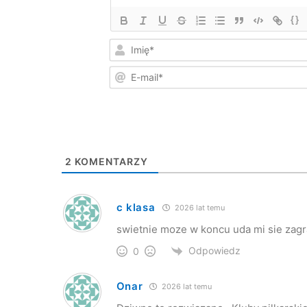
{}
2
KOMENTARZY
c klasa
2026 lat temu
swietnie moze w koncu uda mi sie zagr
Odpowiedz
0
Onar
2026 lat temu