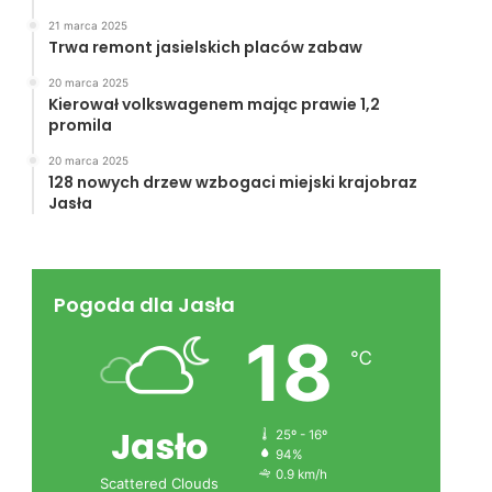
21 marca 2025
Trwa remont jasielskich placów zabaw
20 marca 2025
Kierował volkswagenem mając prawie 1,2
promila
20 marca 2025
128 nowych drzew wzbogaci miejski krajobraz
Jasła
Pogoda dla Jasła
18
℃
Jasło
25º - 16º
94%
0.9 km/h
Scattered Clouds