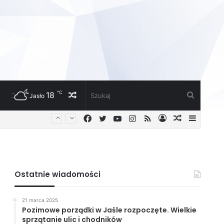
℃
18
Losowy
Szukaj
Jasło
Facebook
Twitter
YouTube
Instagram
RSS
Zaloguj
Losowy
Sideba
artykuł
artykuł
Ostatnie wiadomości
21 marca 2025
Pozimowe porządki w Jaśle rozpoczęte. Wielkie
sprzątanie ulic i chodników