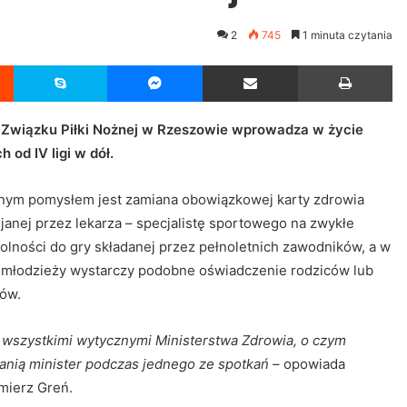
2
745
1 minuta czytania
Reddit
Skype
Messenger
Udostępnij przez Email
Drukuj
 Związku Piłki Nożnej w Rzeszowie wprowadza w życie
od IV ligi w dół.
ym pomysłem jest zamiana obowiązkowej karty zdrowia
anej przez lekarza – specjalistę sportowego na zwykłe
olności do gry składanej przez pełnoletnich zawodników, a w
i młodzieży wystarczy podobne oświadczenie rodziców lub
ów.
z wszystkimi wytycznymi Ministerstwa Zdrowia, o czym
anią minister podczas jednego ze spotkań
– opowiada
mierz Greń.