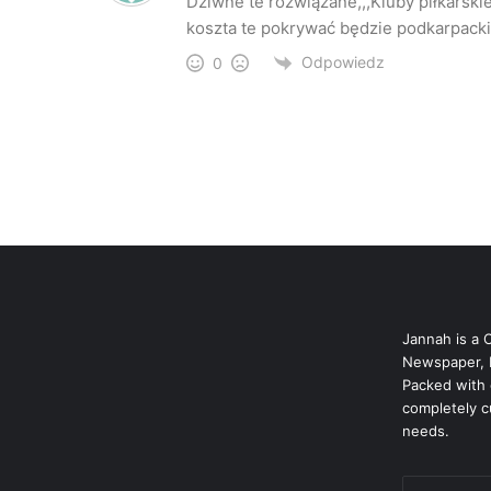
Dziwne te rozwiązane,,,Kluby piłkarski
koszta te pokrywać będzie podkarpacki
Odpowiedz
0
Jannah is a 
Newspaper, 
Packed with 
completely c
needs.
Podaj