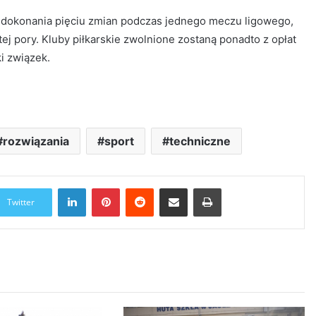
 dokonania pięciu zmian podczas jednego meczu ligowego,
tej pory. Kluby piłkarskie zwolnione zostaną ponadto z opłat
i związek.
rozwiązania
sport
techniczne
LinkedIn
Pinterest
Reddit
Udostępnij przez Email
Drukuj
Twitter