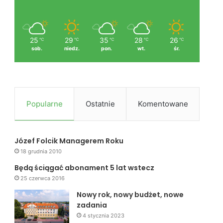
25
29
35
28
26
℃
℃
℃
℃
℃
sob.
niedz.
pon.
wt.
śr.
Popularne
Ostatnie
Komentowane
Józef Folcik Managerem Roku
18 grudnia 2010
Będą ściągać abonament 5 lat wstecz
25 czerwca 2016
Nowy rok, nowy budżet, nowe
zadania
4 stycznia 2023