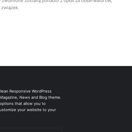
e zwolnione zostaną ponadto z opłat za obserwatorów,
 związek.
Clean Responsive WordPress
Magazine, News and Blog theme.
options that allow you to
ustomize your website to your