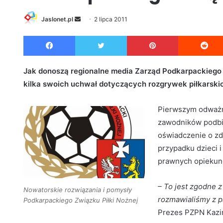
Jaslonet.pl
S
2 lipca 2011
e
Facebook
Twitter
Pinterest
n
d
a
Jak donoszą regionalne media Zarząd Podkarpackiego
n
kilka swoich uchwał dotyczących rozgrywek piłkarskich 
e
m
Pierwszym odważn
a
zawodników podbij
i
oświadczenie o zd
l
przypadku dzieci 
prawnych opiekun
– To jest zgodne 
Nowatorskie rozwiązania i pomysły
rozmawialiśmy z p
Podkarpackiego Związku Piłki Nożnej
Prezes PZPN Kazi