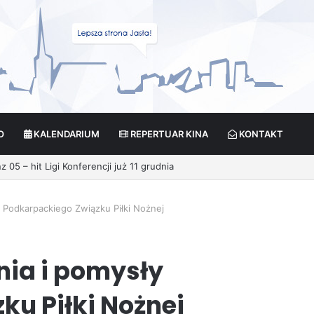
O
KALENDARIUM
REPERTUAR KINA
KONTAKT
 Podkarpackiego Związku Piłki Nożnej
nia i pomysły
u Piłki Nożnej