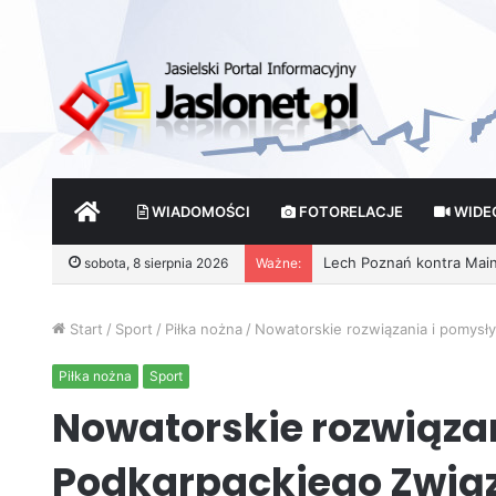
START
WIADOMOŚCI
FOTORELACJE
WIDE
sobota, 8 sierpnia 2026
Ważne:
Start
/
Sport
/
Piłka nożna
/
Nowatorskie rozwiązania i pomysły
Piłka nożna
Sport
Nowatorskie rozwiąza
Podkarpackiego Związk