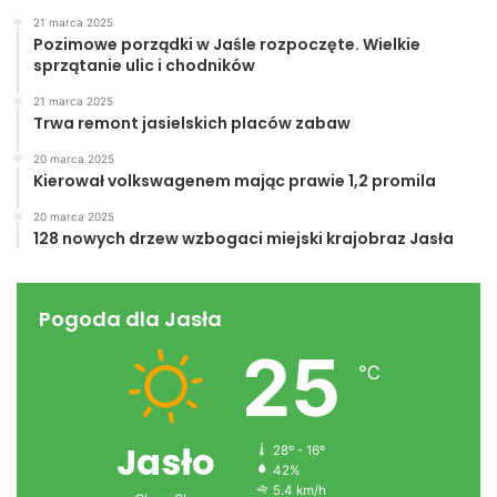
21 marca 2025
Pozimowe porządki w Jaśle rozpoczęte. Wielkie
sprzątanie ulic i chodników
21 marca 2025
Trwa remont jasielskich placów zabaw
20 marca 2025
Kierował volkswagenem mając prawie 1,2 promila
20 marca 2025
128 nowych drzew wzbogaci miejski krajobraz Jasła
Pogoda dla Jasła
25
℃
Jasło
28º - 16º
42%
5.4 km/h