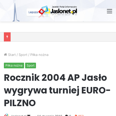
M
Wróżby – Prawda czy Fikcja?
Start
/
Sport
/
Piłka nożna
Piłka nożna
Sport
Rocznik 2004 AP Jasło
wygrywa turniej EURO-
PILZNO