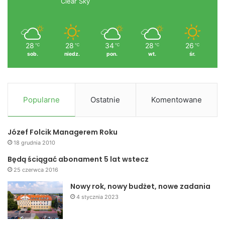
Clear Sky
28
28
34
28
26
℃
℃
℃
℃
℃
sob.
niedz.
pon.
wt.
śr.
Popularne
Ostatnie
Komentowane
Józef Folcik Managerem Roku
18 grudnia 2010
Będą ściągać abonament 5 lat wstecz
25 czerwca 2016
Nowy rok, nowy budżet, nowe zadania
4 stycznia 2023