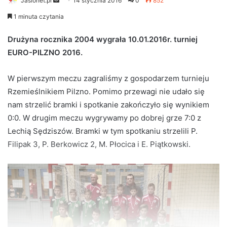
Jaslonet.pl
S
14 stycznia 2016
0
852
e
1 minuta czytania
n
d
Drużyna rocznika 2004 wygrała 10.01.2016r. turniej
a
EURO-PILZNO 2016.
n
e
W pierwszym meczu zagraliśmy z gospodarzem turnieju
m
Rzemieślnikiem Pilzno. Pomimo przewagi nie udało się
a
nam strzelić bramki i spotkanie zakończyło się wynikiem
i
0:0. W drugim meczu wygrywamy po dobrej grze 7:0 z
l
Lechią Sędziszów. Bramki w tym spotkaniu strzelili P.
Filipak 3, P. Berkowicz 2, M. Płocica i E. Piątkowski.