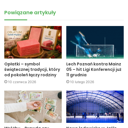
się Mateusz Kędzior z Wisłoki Dębica oraz Piotr Mikulski z
Rzemieślnika Pilzno. W swoich przedsezonowych
Powiązane artykuły
meczach kontrolnych Wisłok wygrał ze wspomnianą wyżej
Wisłoką, a ostatnio zremisował z LKS Skołyszyn.
Początek spotkania w Wiśniowej o godzinie 18.
Czarni Jasło
Opłatki – symbol
Lech Poznań kontra Mainz
świątecznej tradycji, który
05 – hit Ligi Konferencji już
od pokoleń łączy rodziny
11 grudnia
10 czerwca 2026
10 lutego 2026