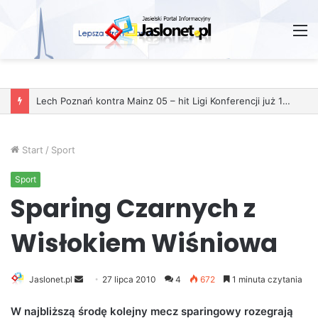
M
Start
/
Sport
Sport
Sparing Czarnych z
Wisłokiem Wiśniowa
Jaslonet.pl
S
27 lipca 2010
4
672
1 minuta czytania
e
W najbliższą środę kolejny mecz sparingowy rozegrają
n