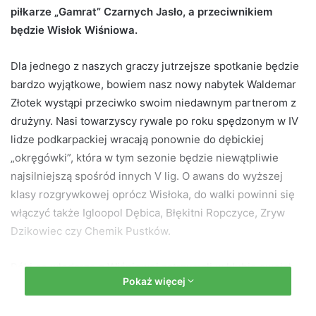
piłkarze „Gamrat” Czarnych Jasło, a przeciwnikiem
d
będzie Wisłok Wiśniowa.
a
n
e
Dla jednego z naszych graczy jutrzejsze spotkanie będzie
m
bardzo wyjątkowe, bowiem nasz nowy nabytek Waldemar
a
Złotek wystąpi przeciwko swoim niedawnym partnerom z
i
drużyny. Nasi towarzyscy rywale po roku spędzonym w IV
l
lidze podkarpackiej wracają ponownie do dębickiej
„okręgówki”, która w tym sezonie będzie niewątpliwie
najsilniejszą spośród innych V lig. O awans do wyższej
klasy rozgrywkowej oprócz Wisłoka, do walki powinni się
włączyć także Igloopol Dębica, Błękitni Ropczyce, Zryw
Dzikowiec czy Chemik Pustków.
Póki co włodarze z Wiśniowej zatrzymali w klubie swoich
Pokaż więcej
najbardziej doświadczonych zawodników, a myślą jeszcze
o wzmocnieniu składu. W kręgu zainteresowań znajdują