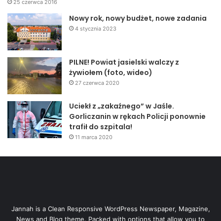
25 czerwca 2016
Nowy rok, nowy budżet, nowe zadania
4 stycznia 2023
PILNE! Powiat jasielski walczy z
żywiołem (foto, wideo)
27 czerwca 2020
Uciekł z „zakaźnego” w Jaśle.
Gorliczanin w rękach Policji ponownie
trafił do szpitala!
11 marca 2020
Jannah is a Clean Responsive WordPress Newspaper, Magazine,
News and Blog theme. Packed with options that allow you to