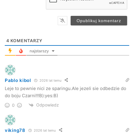
l
*
4
KOMENTARZY
najstarszy
Pablo kibol
2026 lat temu
Leje to pewnie nici ze sparingu.Ale jezeli sie odbedzie do
do boju Czarni!!!B):yes:B)
Odpowiedz
0
viking78
2026 lat temu