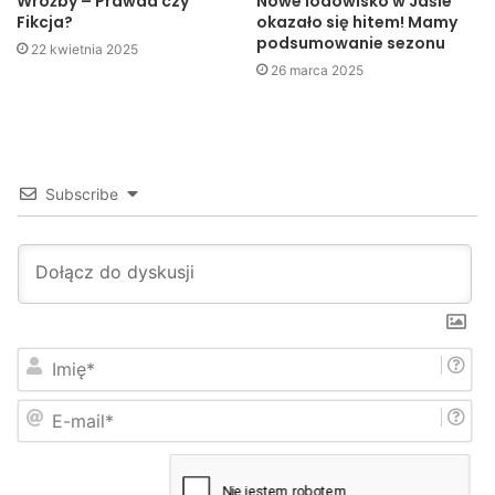
Wróżby – Prawda czy
Nowe lodowisko w Jaśle
Fikcja?
okazało się hitem! Mamy
podsumowanie sezonu
22 kwietnia 2025
26 marca 2025
Subscribe
I
m
i
E
ę
-
*
m
a
i