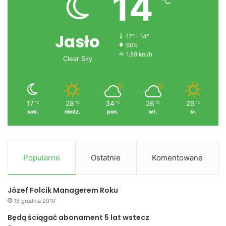
14
℃
Jasło
17º - 14º
60%
1.89 km/h
Clear Sky
17
28
34
26
26
℃
℃
℃
℃
℃
sob.
niedz.
pon.
wt.
śr.
Popularne
Ostatnie
Komentowane
Józef Folcik Managerem Roku
18 grudnia 2010
Będą ściągać abonament 5 lat wstecz