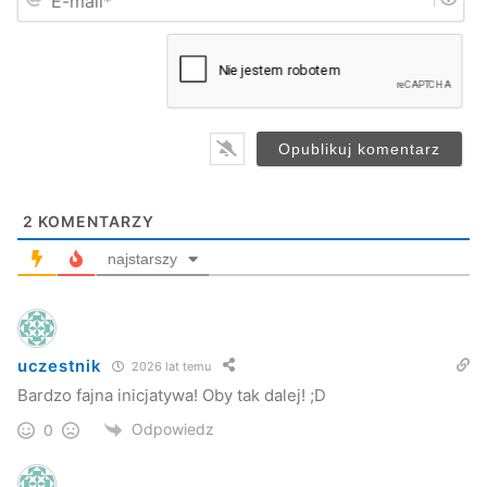
-
*
m
Fifa
Jasło
MDK
Piłka
a
i
l
sport
wolontariat
*
2
KOMENTARZY
najstarszy
uczestnik
2026 lat temu
Bardzo fajna inicjatywa! Oby tak dalej! ;D
Odpowiedz
0