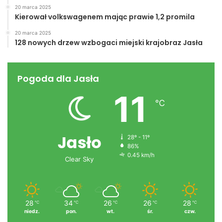
20 marca 2025
Kierował volkswagenem mając prawie 1,2 promila
20 marca 2025
128 nowych drzew wzbogaci miejski krajobraz Jasła
Pogoda dla Jasła
11
℃
Jasło
28º - 11º
86%
0.45 km/h
Clear Sky
28
34
26
26
28
℃
℃
℃
℃
℃
niedz.
pon.
wt.
śr.
czw.