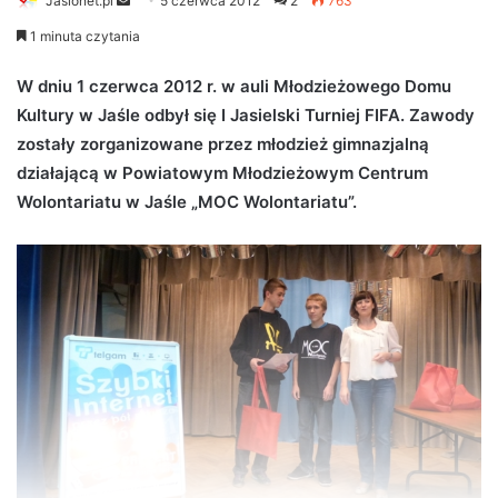
Jaslonet.pl
S
5 czerwca 2012
2
763
e
1 minuta czytania
n
d
W dniu 1 czerwca 2012 r. w auli Młodzieżowego Domu
a
Kultury w Jaśle odbył się I Jasielski Turniej FIFA. Zawody
n
zostały zorganizowane przez młodzież gimnazjalną
e
działającą w Powiatowym Młodzieżowym Centrum
m
Wolontariatu w Jaśle „MOC Wolontariatu”.
a
i
l