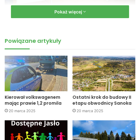
Pokaż więcej
W MDK: 32 zawodników rywalizowało w Fifę 2011
W tym roku uczestnicy rywalizowali w grę FIFA 11 w wersji
na PC. W konkursie wzięło udział 32 zawodników. Turniej
Powiązane artykuły
rozgrywany był w systemie pucharowym Single
Elimination, czyli przegrywający odpada. Zmagania
rozpoczęły się o godzinie 11.00 i trwały ponad 9 godzin. W
emocjonującym finale Kamil Wójcik pokonał Marcina
Kutynę 5:1.
Kierował volkswagenem
Ostatni krok do budowy II
mając prawie 1,2 promila
etapu obwodnicy Sanoka
20 marca 2025
20 marca 2025