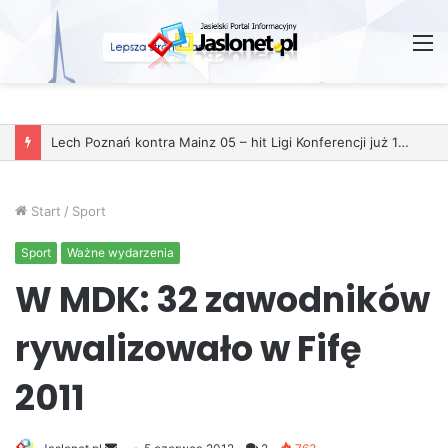
M
Start
/
Sport
Sport
Ważne wydarzenia
W MDK: 32 zawodników
rywalizowało w Fifę
2011