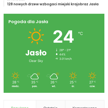
128 nowych drzew wzbogaci miejski krajobraz Jasła
Pogoda dla Jasła
24
℃
Jasło
28º - 21º
44%
3.01 km/h
Clear Sky
28
35
26
25
27
℃
℃
℃
℃
℃
niedz.
pon.
wt.
śr.
czw.