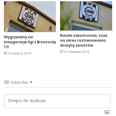
Nelson Polańczyk – Bieszczady Ustrzyki Dolne
Tęcza Zręcin – Start Rymanów
Czarni Jasło
Runda zakończona, czas
Wygrywamy na
na okres roztrenowania
inauguracje ligi z Brzozovią
piłka nożna
puchar polski
Szczebel
drużyny seniorów
1:0
14 listopada 2018
14 sierpnia 2019
Subscribe