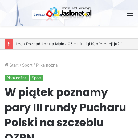
M
Start
/
Sport
/
Piłka nożna
Piłka nożna
Sport
W piątek poznamy
pary III rundy Pucharu
Polski na szczeblu
OZPN