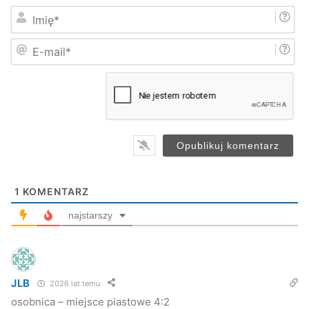
I
m
i
E
ę
-
*
m
a
i
l
*
1
KOMENTARZ
najstarszy
JLB
2026 lat temu
osobnica – miejsce piastowe 4:2