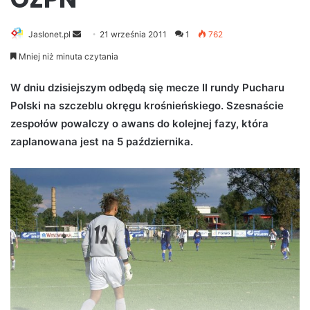
Jaslonet.pl
S
21 września 2011
1
762
e
Mniej niż minuta czytania
n
d
W dniu dzisiejszym odbędą się mecze II rundy Pucharu
a
Polski na szczeblu okręgu krośnieńskiego. Szesnaście
n
zespołów powalczy o awans do kolejnej fazy, która
e
zaplanowana jest na 5 października.
m
a
i
l