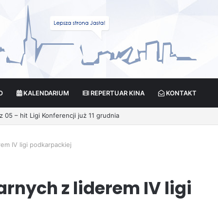
O
KALENDARIUM
REPERTUAR KINA
KONTAKT
m IV ligi podkarpackiej
nych z liderem IV ligi