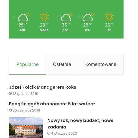
25
29
35
28
26
℃
℃
℃
℃
℃
sob.
niedz.
pon.
wt.
śr.
Popularne
Ostatnie
Komentowane
Józef Folcik Managerem Roku
18 grudnia 2010
Będą ściągać abonament 5 lat wstecz
25 czerwca 2016
Nowy rok, nowy budżet, nowe
zadania
4 stycznia 2023