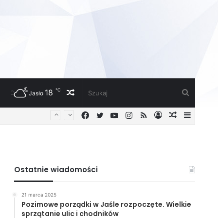
℃
18
Losowy
Szukaj
Jasło
Facebook
Twitter
YouTube
Instagram
RSS
Zaloguj
Losowy
Sideba
artykuł
artykuł
Ostatnie wiadomości
21 marca 2025
Pozimowe porządki w Jaśle rozpoczęte. Wielkie
sprzątanie ulic i chodników