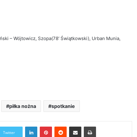
iński – Wójtowicz, Szopa(78′ Świątkowski), Urban Munia,
piłka nożna
spotkanie
LinkedIn
Pinterest
Reddit
Udostępnij przez Email
Drukuj
Twitter