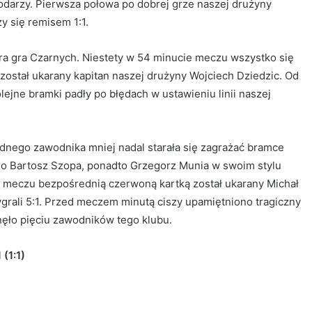
darzy. Pierwsza połowa po dobrej grze naszej drużyny
y się remisem 1:1.
ra gra Czarnych. Niestety w 54 minucie meczu wszystko się
 został ukarany kapitan naszej drużyny Wojciech Dziedzic. Od
ejne bramki padły po błędach w ustawieniu linii naszej
dnego zawodnika mniej nadal starała się zagrażać bramce
ego Bartosz Szopa, ponadto Grzegorz Munia w swoim stylu
meczu bezpośrednią czerwoną kartką został ukarany Michał
rali 5:1. Przed meczem minutą ciszy upamiętniono tragiczny
ęło pięciu zawodników tego klubu.
(1:1)