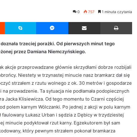
0
757
1 minuta czytania
Reddit
Skype
Messenger
Udostępnij przez Email
Drukuj
oznała trzeciej porażki. Od pierwszych minut tego
eżonej przez Damiana Niemczyńskiego.
k akcje przeprowadzane głównie skrzydłami dobrze rozbijali
obrońcy. Niestety w trzynastej minucie nasz bramkarz dał się
czyć strzałem z rzutu wolnego z ok. 30 metrów i gospodarze
i na prowadzenie. Ta sytuacja nie podłamała podopiecznych
ra Jacka Klisiewicza. Od tego momentu to Czarni częściej
pod polem karnym Wólczanki. Po jednej z akcji w polu karnym
ł faulowany Łukasz Urban i sędzia z Dębicy w trzydziestej
iej minucie podyktował rzut karny. Egzekutorem był sam
kodowany, który pewnym strzałem pokonał bramkarza