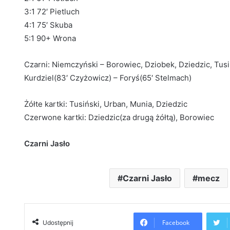
3:1 72′ Pietluch
4:1 75′ Skuba
5:1 90+ Wrona
Czarni: Niemczyński – Borowiec, Dziobek, Dziedzic, Tus
Kurdziel(83′ Czyżowicz) – Foryś(65′ Stelmach)
Żółte kartki: Tusiński, Urban, Munia, Dziedzic
Czerwone kartki: Dziedzic(za drugą żółtą), Borowiec
Czarni Jasło
Czarni Jasło
mecz
Facebook
Udostępnij