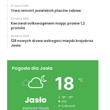
21 marca 2025
Trwa remont jasielskich placów zabaw
20 marca 2025
Kierował volkswagenem mając prawie 1,2
promila
20 marca 2025
128 nowych drzew wzbogaci miejski krajobraz
Jasła
Pogoda dla Jasła
18
℃
Jasło
18º - 18º
91%
0.46 km/h
Scattered Clouds