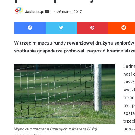
Jaslonet.pl
S
26 marca 2017
e
Facebook
Twitter
Pinterest
n
d
a
W trzecim meczu rundy rewanżowej drużyna seniorów d
n
spotkania gospodarze próbowali zagrozić bramce strz
e
m
Jedna
a
nasi 
i
zasko
l
wyszl
trene
byli 
zosta
trzec
posz
Wysoka przegrana Czarnych z liderem IV ligi