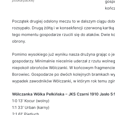
podkarpackiej
gospo
kończ
Początek drugiej odsłony meczu to w dalszym ciągu dob
rozsypało. Drugą żółtą i w konsekfencji czerwoną kartką
tego momentu gospodarze rzucili się do ataków. Dwie kol
obrony.
Pomimo wysokiego już wyniku nasza drużyna grając o je
gospodarzy. Minimalnie niecelnie uderzał z rzutu woln
niepokoił obrońców Wólczanki. W końcowym fragmencie 
Borowiec. Gospodarze po dwóch kolejnych bramkach wyg
wypadek zawodników Wólczanki, w którym rok temu zgin
Wólczanka Wólka Pełkińska – JKS Czarni 1910 Jasło 5:1 
1:0 13′ Kocur (wolny)
1:1 33′ Urban (karny)
2:1 61′ Pietluch