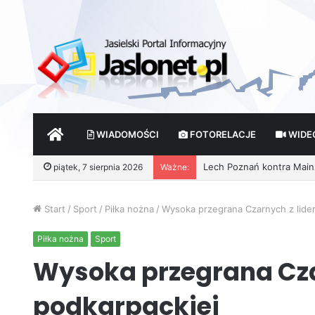
START
WIADOMOŚCI
FOTORELACJE
WIDE
piątek, 7 sierpnia 2026
Ważne:
Start
/
Sport
/
Piłka nożna
/
Wysoka przegrana Czarnych z lidere
Piłka nożna
Sport
Wysoka przegrana Czar
podkarpackiej