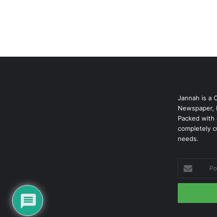
Jannah is a 
Newspaper, 
Packed with 
completely c
needs.
Podaj
swój
adres
mailowy