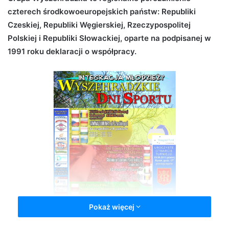
czterech środkowoeuropejskich państw: Republiki
d
Czeskiej, Republiki Węgierskiej, Rzeczypospolitej
a
n
Polskiej i Republiki Słowackiej, oparte na podpisanej w
e
1991 roku deklaracji o współpracy.
m
a
i
l
Pokaż więcej