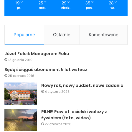
19
25
29
35
28
℃
℃
℃
℃
℃
pt.
sob.
niedz.
pon.
wt.
Marek Bajorek
Jasło
miasto
Popularne
Ostatnie
Komentowane
Józef Folcik Managerem Roku
18 grudnia 2010
Będą ściągać abonament 5 lat wstecz
25 czerwca 2016
Nowy rok, nowy budżet, nowe zadania
4 stycznia 2023
PILNE! Powiat jasielski walczy z
żywiołem (foto, wideo)
27 czerwca 2020