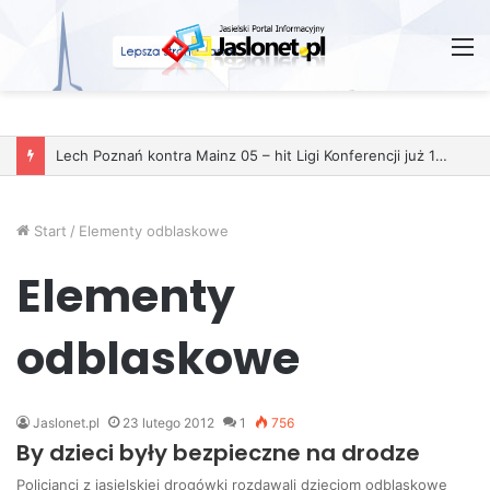
M
Lech Poznań kontra Mainz 05 – hit Ligi Konferencji już 11 grudnia
Start
/
Elementy odblaskowe
Elementy
odblaskowe
Jaslonet.pl
23 lutego 2012
1
756
By dzieci były bezpieczne na drodze
Policjanci z jasielskiej drogówki rozdawali dzieciom odblaskowe