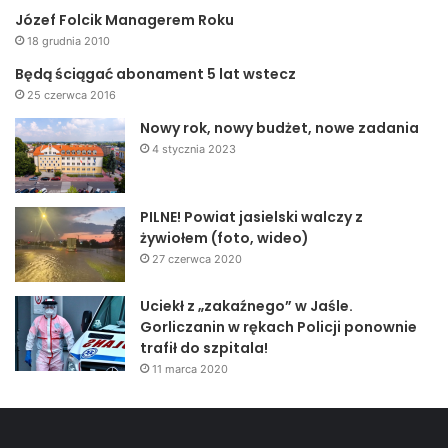
Józef Folcik Managerem Roku
18 grudnia 2010
Będą ściągać abonament 5 lat wstecz
25 czerwca 2016
Nowy rok, nowy budżet, nowe zadania
4 stycznia 2023
PILNE! Powiat jasielski walczy z
żywiołem (foto, wideo)
27 czerwca 2020
Uciekł z „zakaźnego” w Jaśle.
Gorliczanin w rękach Policji ponownie
trafił do szpitala!
11 marca 2020