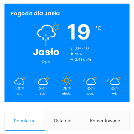
Pogoda dla Jasła
19
℃
Jasło
23º - 18º
90%
2.41 km/h
Rain
23
26
29
33
33
℃
℃
℃
℃
℃
pt.
sob.
niedz.
pon.
wt.
Popularne
Ostatnie
Komentowane