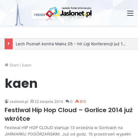
M
Lech Poznań kontra Mainz 05 – hit Ligi Konferencji już 11 grudnia
Start
/
kaen
kaen
Jaslonet.pl
22 sierpnia 2014
0
810
Festiwal Hip Hop Cloud – Gorlice 2014 już
wkrótce
Festiwal HIP HOP CLOUD startuje 13 września w Gorlicach na
JARMARKU POGÓRZAŃSKIM. Już od godz. 15 przestrzeń wypełni