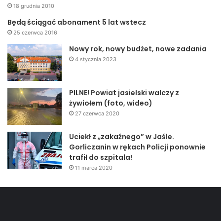
18 grudnia 2010
Będą ściągać abonament 5 lat wstecz
25 czerwca 2016
Nowy rok, nowy budżet, nowe zadania
4 stycznia 2023
PILNE! Powiat jasielski walczy z
żywiołem (foto, wideo)
27 czerwca 2020
Uciekł z „zakaźnego” w Jaśle.
Gorliczanin w rękach Policji ponownie
trafił do szpitala!
11 marca 2020