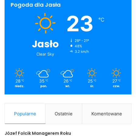
Pogoda dla Jasła
23
℃
Jasło
28º - 21º
48%
3.2 km/h
Clear Sky
28
35
26
25
27
℃
℃
℃
℃
℃
niedz.
pon.
wt.
śr.
czw.
Popularne
Ostatnie
Komentowane
Józef Folcik Managerem Roku