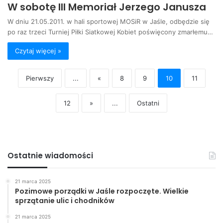
W sobotę III Memoriał Jerzego Janusza
W dniu 21.05.2011. w hali sportowej MOSiR w Jaśle, odbędzie się
po raz trzeci Turniej Piłki Siatkowej Kobiet poświęcony zmarłemu…
Czytaj więcej »
Pierwszy
...
«
8
9
10
11
12
»
...
Ostatni
Ostatnie wiadomości
21 marca 2025
Pozimowe porządki w Jaśle rozpoczęte. Wielkie
sprzątanie ulic i chodników
21 marca 2025