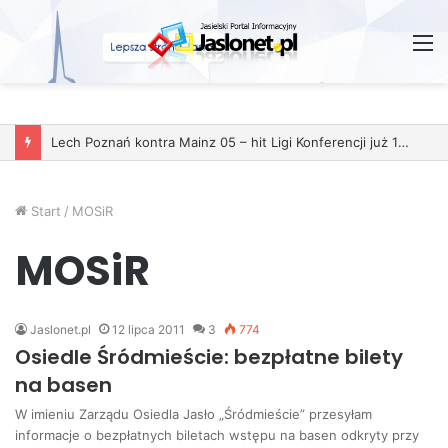
M
Lech Poznań kontra Mainz 05 – hit Ligi Konferencji już 11 grudnia
Start
/
MOSiR
MOSiR
Jaslonet.pl
12 lipca 2011
3
774
Osiedle Śródmieście: bezpłatne bilety
na basen
W imieniu Zarządu Osiedla Jasło „Śródmieście” przesyłam
informacje o bezpłatnych biletach wstępu na basen odkryty przy