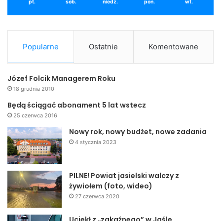
pt.
sob.
niedz.
pon.
wt.
Popularne
Ostatnie
Komentowane
Józef Folcik Managerem Roku
18 grudnia 2010
Będą ściągać abonament 5 lat wstecz
25 czerwca 2016
Nowy rok, nowy budżet, nowe zadania
4 stycznia 2023
PILNE! Powiat jasielski walczy z
żywiołem (foto, wideo)
27 czerwca 2020
Uciekł z „zakaźnego” w Jaśle.