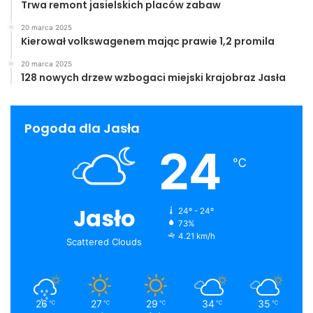
Trwa remont jasielskich placów zabaw
20 marca 2025
Kierował volkswagenem mając prawie 1,2 promila
20 marca 2025
128 nowych drzew wzbogaci miejski krajobraz Jasła
Pogoda dla Jasła
24
℃
Jasło
24º - 24º
73%
4.21 km/h
Scattered Clouds
26
27
29
34
35
℃
℃
℃
℃
℃