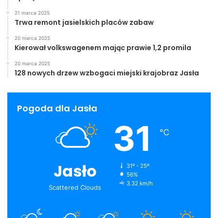
21 marca 2025
Trwa remont jasielskich placów zabaw
20 marca 2025
Kierował volkswagenem mając prawie 1,2 promila
20 marca 2025
128 nowych drzew wzbogaci miejski krajobraz Jasła
Pogoda dla Jasła
31
℃
Jasło
31º - 25º
56%
3.32 km/h
Scattered Clouds