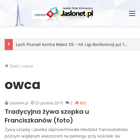
M
Lech Poznań kontra Mainz 05 – hit Ligi Konferencji już 11 grudnia
Start
/
owca
owca
Jaslonet.pl
25 grudnia 2012
2
862
Tradycyjna żywa szopka u
Franciszkanów (foto)
Żywą szopkę i jasełka zaprezentowała młodzież franciszkańska
późnym wigilijnym wieczorem na parkingu przy kościele św.