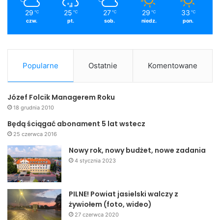
29
25
27
29
33
℃
℃
℃
℃
℃
czw.
pt.
sob.
niedz.
pon.
Popularne
Ostatnie
Komentowane
Józef Folcik Managerem Roku
18 grudnia 2010
Będą ściągać abonament 5 lat wstecz
25 czerwca 2016
Nowy rok, nowy budżet, nowe zadania
4 stycznia 2023
PILNE! Powiat jasielski walczy z
żywiołem (foto, wideo)
27 czerwca 2020