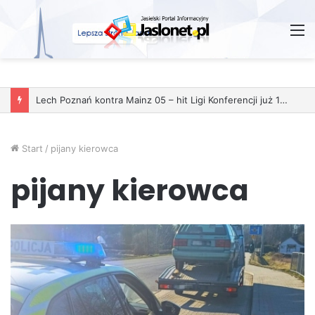
M
Lech Poznań kontra Mainz 05 – hit Ligi Konferencji już 11 grudnia
Start
/
pijany kierowca
pijany kierowca