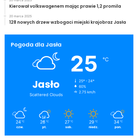
20 marca 2025
Kierował volkswagenem mając prawie 1,2 promila
20 marca 2025
128 nowych drzew wzbogaci miejski krajobraz Jasła
Pogoda dla Jasła
25
℃
Jasło
25º - 24º
60%
2.75 km/h
Scattered Clouds
24
26
27
29
34
℃
℃
℃
℃
℃
czw.
pt.
sob.
niedz.
pon.