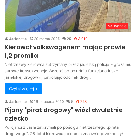
Na sygnale
Jaslonet.pl
20 marca 2025
25
3 919
Kierował volkswagenem mając prawie
1,2 promila
Nietrzeźwy kierowca zatrzymany przez jasielską policję – grożą mu
surowe konsekwencje Wczoraj po południu funkcjonariusze
jasielskiej drogówki, patrolując odcinek drogi…
Czytaj więcej »
Jaslonet.pl
16 listopada 2010
5
798
Pijany "pirat drogowy" wiózł dwuletnie
dziecko
Policjanci z Jasła zatrzymali po pościgu nietrzeźwego „pirata
drogowego”. 26-letni kierowca poloneza znacznie przekroczył