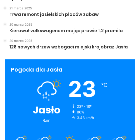
21 marca 2025
Trwa remont jasielskich placów zabaw
20 marca 2025
Kierował volkswagenem mając prawie 1,2 promila
20 marca 2025
128 nowych drzew wzbogaci miejski krajobraz Jasła
Pogoda dla Jasła
23
℃
Jasło
23º - 18º
86%
3.43 km/h
Rain