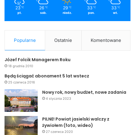
23
26
29
33
33
℃
℃
℃
℃
℃
pt.
sob.
niedz.
pon.
wt.
Popularne
Ostatnie
Komentowane
Józef Folcik Managerem Roku
18 grudnia 2010
Będą ściągać abonament 5 lat wstecz
25 czerwca 2016
Nowy rok, nowy budżet, nowe zadania
4 stycznia 2023
PILNE! Powiat jasielski walczy z
żywiołem (foto, wideo)
27 czerwca 2020