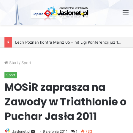
M
Lech Poznań kontra Mainz 05 – hit Ligi Konferencji już 11 grudnia
Start
/
Sport
Sport
MOSiR zaprasza na
Zawody w Triathlonie o
Puchar Jasła 2011
Jaslonet.pl
S
9 sierpnia 2011
1
733