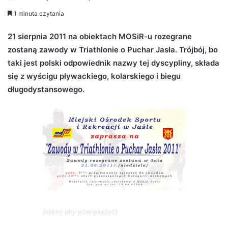
e
1 minuta czytania
n
d
21 sierpnia 2011 na obiektach MOSiR-u rozegrane
a
zostaną zawody w Triathlonie o Puchar Jasła. Trójbój, bo
n
taki jest polski odpowiednik nazwy tej dyscypliny, składa
e
się z wyścigu pływackiego, kolarskiego i biegu
m
długodystansowego.
a
i
l
(kliknij aby powiększyć)