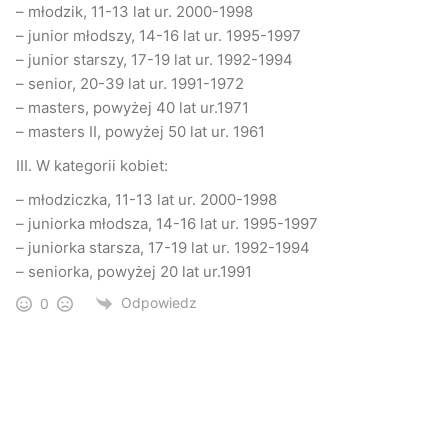
– młodzik, 11-13 lat ur. 2000-1998
– junior młodszy, 14-16 lat ur. 1995-1997
Zapisy do zawodów będą przyjmowane na godzinę przed
– junior starszy, 17-19 lat ur. 1992-1994
startem danej kategorii wiekowej oraz telefonicznie pod
– senior, 20-39 lat ur. 1991-1972
numerem telefonu 13 4481255 lub 13 4485204 MOSiR
– masters, powyżej 40 lat ur.1971
Jasło.
– masters II, powyżej 50 lat ur. 1961
III. W kategorii kobiet:
(PJ)/MOSiR Jasło
– młodziczka, 11-13 lat ur. 2000-1998
– juniorka młodsza, 14-16 lat ur. 1995-1997
Jasło
Miasto Jasło
MOSiR
– juniorka starsza, 17-19 lat ur. 1992-1994
– seniorka, powyżej 20 lat ur.1991
sport
Triathlon
zawody
Odpowiedz
0