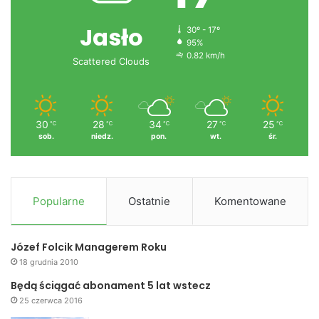
Jasło
30º - 17º
95%
0.82 km/h
Scattered Clouds
30
28
34
27
25
℃
℃
℃
℃
℃
sob.
niedz.
pon.
wt.
śr.
Popularne
Ostatnie
Komentowane
Józef Folcik Managerem Roku
18 grudnia 2010
Będą ściągać abonament 5 lat wstecz
25 czerwca 2016