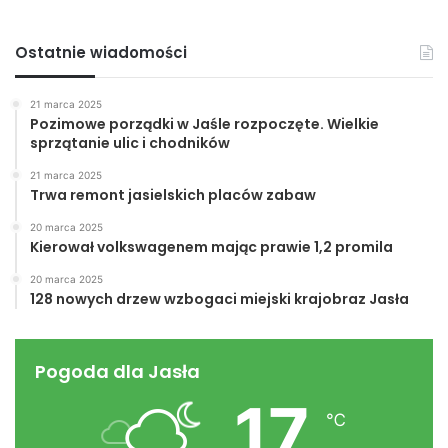
Ostatnie wiadomości
21 marca 2025
Pozimowe porządki w Jaśle rozpoczęte. Wielkie
sprzątanie ulic i chodników
21 marca 2025
Trwa remont jasielskich placów zabaw
20 marca 2025
Kierował volkswagenem mając prawie 1,2 promila
20 marca 2025
128 nowych drzew wzbogaci miejski krajobraz Jasła
Pogoda dla Jasła
17
℃