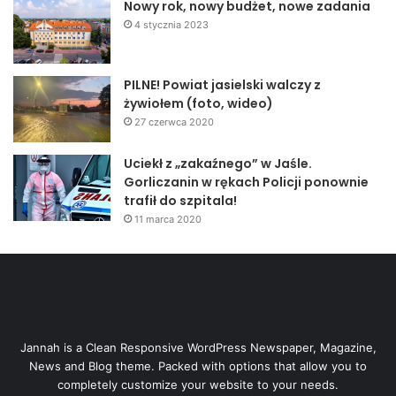
Nowy rok, nowy budżet, nowe zadania
4 stycznia 2023
PILNE! Powiat jasielski walczy z
żywiołem (foto, wideo)
27 czerwca 2020
Uciekł z „zakaźnego” w Jaśle.
Gorliczanin w rękach Policji ponownie
trafił do szpitala!
11 marca 2020
Jannah is a Clean Responsive WordPress Newspaper, Magazine,
News and Blog theme. Packed with options that allow you to
completely customize your website to your needs.