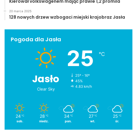
Kierował volkswagenem mając prawie 1,2 promila
20 marca 2025
128 nowych drzew wzbogaci miejski krajobraz Jasła
Pogoda dla Jasła
25
℃
Jasło
25º - 16º
45%
4.83 km/h
Clear Sky
24
28
34
27
25
℃
℃
℃
℃
℃
sob.
niedz.
pon.
wt.
śr.