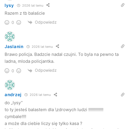
lysy
2026 lat temu
Razem z tb balaście
Odpowiedz
0
Jaslanin
2026 lat temu
Brawo policja. Badzcie nadal czujni. To byla na pewno ta
ladna, mloda policjantka.
Odpowiedz
0
andrzej
2026 lat temu
do „lysy”
to ty jesteś balastem dla \zdrowych ludzi !!!!!!!!!!!!!
cymbale!!!!
a może dla ciebie liczy się tylko kasa ?