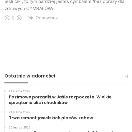
jeśli tak , to tym bardziej jesteś cymbałem /bez obrazy dla
zdrowych CYMBAŁÓW/
Odpowiedz
0
Ostatnie wiadomości
21 marca 2025
Pozimowe porządki w Jaśle rozpoczęte. Wielkie
sprzątanie ulic i chodników
21 marca 2025
Trwa remont jasielskich placów zabaw
20 marca 2025