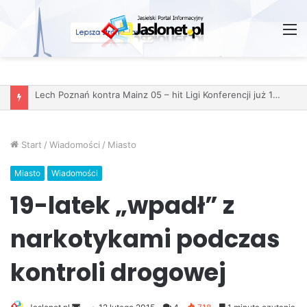
M
Start
/
Wiadomości
/
Miasto
Miasto
Wiadomości
19-latek „wpadł” z
narkotykami podczas
kontroli drogowej