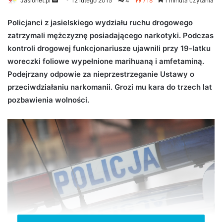
Jaslonet.pl
S
12 lutego 2015
4
718
1 minuta czytania
e
Policjanci z jasielskiego wydziału ruchu drogowego
n
zatrzymali mężczyznę posiadającego narkotyki. Podczas
d
kontroli drogowej funkcjonariusze ujawnili przy 19-latku
a
n
woreczki foliowe wypełnione marihuaną i amfetaminą.
e
Podejrzany odpow
ie za nieprzestrzeganie Ustawy o
m
przeciwdziałaniu narkomanii. Grozi mu kara do trzech lat
a
pozbawienia wolności.
i
l