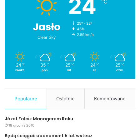
24
℃
Jasło
25º - 22º
46%
2.59 km/h
Clear Sky
24
35
25
24
25
℃
℃
℃
℃
℃
niedz.
pon.
wt.
śr.
czw.
Popularne
Ostatnie
Komentowane
Józef Folcik Managerem Roku
18 grudnia 2010
Będą ściągać abonament 5 lat wstecz