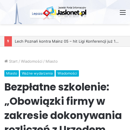
M
Start
/
Wiadomości
/
Miasto
Miasto
Ważne wydarzenia
Wiadomości
Bezpłatne szkolenie:
„Obowiązki firmy w
zakresie dokonywania
rozliczeń z Urzędem