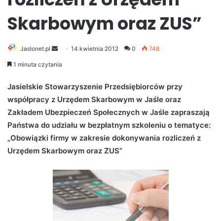
Skarbowym oraz ZUS”
Jaslonet.pl
S
14 kwietnia 2012
0
748
e
1 minuta czytania
n
d
Jasielskie Stowarzyszenie Przedsiębiorców przy
a
współpracy z Urzędem Skarbowym w Jaśle oraz
n
Zakładem Ubezpieczeń Społecznych w Jaśle zapraszają
e
Państwa do udziału w bezpłatnym szkoleniu o tematyce:
m
„Obowiązki firmy w zakresie dokonywania rozliczeń z
a
Urzędem Skarbowym oraz ZUS”
i
l