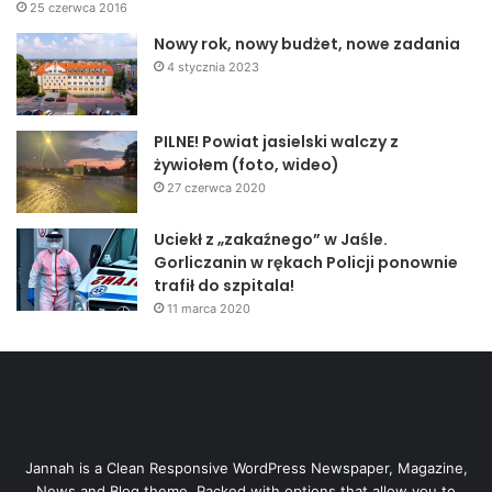
25 czerwca 2016
Nowy rok, nowy budżet, nowe zadania
4 stycznia 2023
PILNE! Powiat jasielski walczy z
żywiołem (foto, wideo)
27 czerwca 2020
Uciekł z „zakaźnego” w Jaśle.
Gorliczanin w rękach Policji ponownie
trafił do szpitala!
11 marca 2020
Jannah is a Clean Responsive WordPress Newspaper, Magazine,
News and Blog theme. Packed with options that allow you to