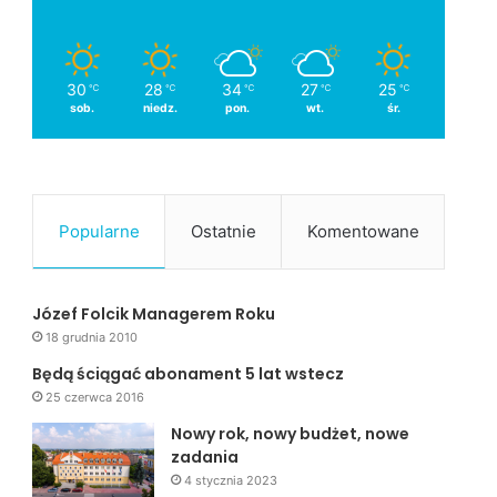
30
28
34
27
25
℃
℃
℃
℃
℃
sob.
niedz.
pon.
wt.
śr.
Popularne
Ostatnie
Komentowane
Józef Folcik Managerem Roku
18 grudnia 2010
Będą ściągać abonament 5 lat wstecz
25 czerwca 2016
Nowy rok, nowy budżet, nowe
zadania
4 stycznia 2023