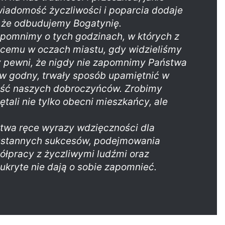
iadomość życzliwości i poparcia dodaje
, że odbudujemy Bogatynię.
apomnimy o tych godzinach, w których z
ącemu w oczach miastu, gdy widzieliśmy
my pewni, że nigdy nie zapomnimy Państwa
y w godny, trwały sposób upamiętnić w
ość naszych dobroczyńców. Zrobimy
ętali nie tylko obecni mieszkańcy, ale
stwa ręce wyrazy wdzięczności dla
eustannych sukcesów, podejmowania
półpracy z życzliwymi ludźmi oraz
ukryte nie dają o sobie zapomnieć.