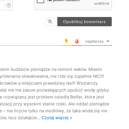
i
E
ę
-
*
m
a
i
l
*
najstarszy
elskim budżecie pieniądze na remont wałów. Miasto
yrównania obwałowania, nie robi się zupełnie NIC!!!
krzaków a miejscami prawdziwy las!!! Wystarczy
Nadal nie ma zasuw pozwalających spuścić wodę gdyby
e rozwiązany jest problem osiedla Belfer, które jest
lizacji przy wysokim stanie rzeki. Ale oddać pieniądze
– nie liczcie tylko na modlitwę, że taka woda się nie
ów, lecz działajcie
…
Czytaj więcej »