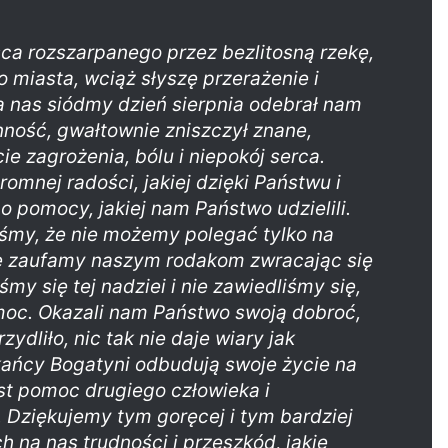
sca rozszarpanego przez bezlitosną rzekę,
 miasta, wciąż słyszę przerażenie i
a nas siódmy dzień sierpnia odebrał nam
ność, gwałtownie zniszczył znane,
e zagrożenia, bólu i niepokój serca.
mnej radości, jakiej dzięki Państwu i
pomocy, jakiej nam Państwo udzielili.
iśmy, że nie możemy polegać tylko na
le zaufamy naszym rodakom zwracając się
my się tej nadziei i nie zawiedliśmy się,
moc. Okazali nam Państwo swoją dobroć,
zydliło, nic tak nie daje wiary jak
ańcy Bogatyni odbudują swoje życie na
st pomoc drugiego człowieka i
. Dziękujemy tym goręcej i tym bardziej
na nas trudności i przeszkód, jakie