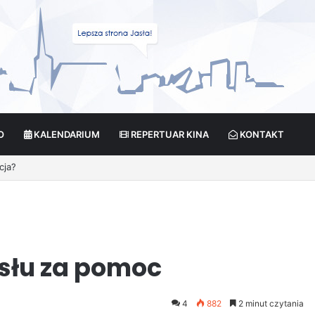
O
KALENDARIUM
REPERTUAR KINA
KONTAKT
cja?
asłu za pomoc
4
882
2 minut czytania