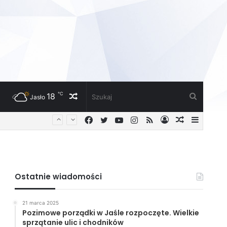
℃
18
Losowy
Szukaj
Jasło
Facebook
Twitter
YouTube
Instagram
RSS
Zaloguj
Losowy
Sideba
artykuł
artykuł
Ostatnie wiadomości
21 marca 2025
Pozimowe porządki w Jaśle rozpoczęte. Wielkie
sprzątanie ulic i chodników