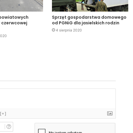
powiatowych
Sprzęt gospodarstwa domowego
w czerwcowej
od PGNiG dla jasielskich rodzin
4 sierpnia 2020
2020
[+]
I
m