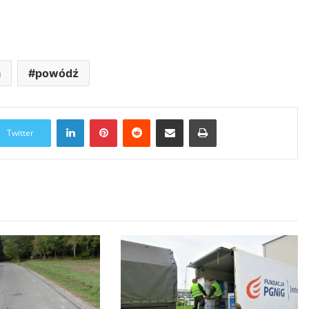
a
powódź
LinkedIn
Pinterest
Reddit
Udostępnij przez Email
Drukuj
Twitter