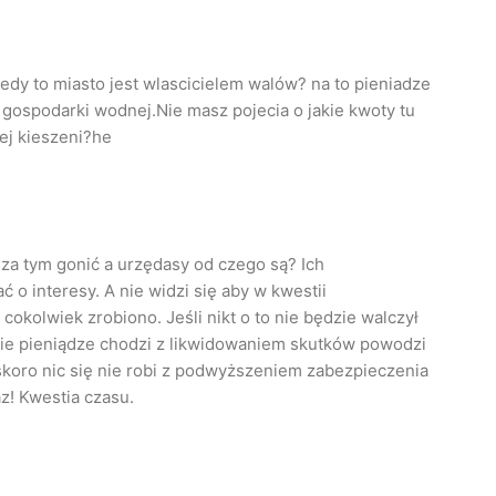
kiedy to miasto jest wlascicielem walów? na to pieniadze
 gospodarki wodnej.Nie masz pojecia o jakie kwoty tu
ej kieszeni?he
a za tym gonić a urzędasy od czego są? Ich
 o interesy. A nie widzi się aby w kwestii
kolwiek zrobiono. Jeśli nikt o to nie będzie walczył
akie pieniądze chodzi z likwidowaniem skutków powodzi
koro nic się nie robi z podwyższeniem zabezpieczenia
z! Kwestia czasu.