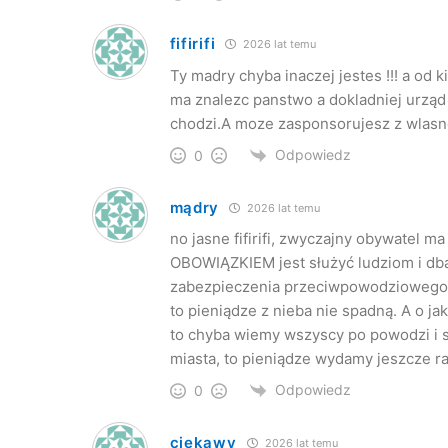
fifirifi
2026 lat temu
Ty madry chyba inaczej jestes !!! a od 
ma znalezc panstwo a dokladniej urząd
chodzi.A moze zasponsorujesz z wlasn
Odpowiedz
0
mądry
2026 lat temu
no jasne fifirifi, zwyczajny obywatel m
OBOWIĄZKIEM jest służyć ludziom i dbać
zabezpieczenia przeciwpowodziowego co
to pieniądze z nieba nie spadną. A o j
to chyba wiemy wszyscy po powodzi i s
miasta, to pieniądze wydamy jeszcze ra
Odpowiedz
0
ciekawy
2026 lat temu