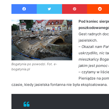
e
Facebook
Twitter
Pinterest
n
d
a
Pod koniec sierp
n
poszkodowanego 
e
Gest radnych doce
m
jasielskich.
a
–
Okazali nam Pań
i
uskrzydliło, nic 
l
mieszkańcy Bogat
Bogatynia po powodzi. Fot. e-
jakim jest pomoc 
bogatynia.pl
– czytamy w liści
Pieniądze na po
czasie, kiedy jasielska fontanna nie była eksploatowana.