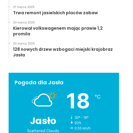
21 marca 2025
Trwa remont jasielskich placów zabaw
20 marca 2025
Kierował volkswagenem mając prawie 1,2
promila
20 marca 2025
128 nowych drzew wzbogaci miejski krajobraz
Jasła
Pogoda dla Jasła
18
℃
Jasło
30º - 18º
93%
0.55 km/h
Scattered Clouds