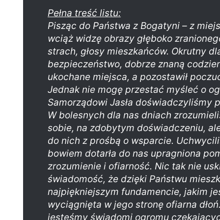
Pełna treść listu:
Pisząc do Państwa z Bogatyni – z miej
wciąż widzę obrazy głęboko zranionego
strach, głosy mieszkańców. Okrutny dl
bezpieczeństwo, dobrze znaną codzien
ukochane miejsca, a pozostawił poczuci
Jednak nie mogę przestać myśleć o ogro
Samorządowi Jasła doświadczyliśmy po 
W bolesnych dla nas dniach zrozumiel
sobie, na zdobytym doświadczeniu, a
do nich z prośbą o wsparcie. Uchwyciliś
bowiem dotarła do nas upragniona po
zrozumienie i ofiarność. Nic tak nie uskr
świadomość, że dzięki Państwu mieszk
najpiękniejszym fundamencie, jakim je
wyciągnięta w jego stronę ofiarna dłoń
jesteśmy świadomi ogromu czekających 