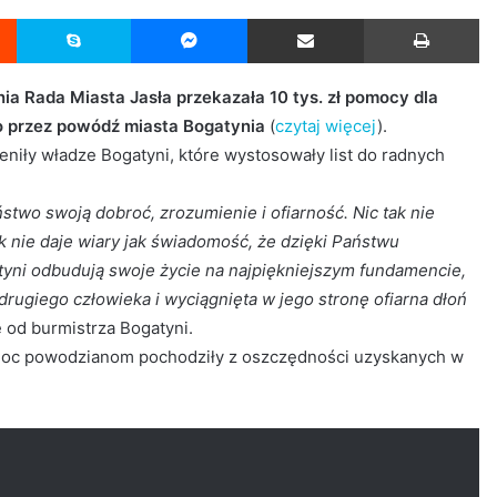
Reddit
Skype
Messenger
Udostępnij przez Email
Drukuj
nia Rada Miasta Jasła przekazała 10 tys. zł pomocy dla
przez powódź miasta Bogatynia
(
czytaj więcej
).
niły władze Bogatyni, które wystosowały list do radnych
stwo swoją dobroć, zrozumienie i ofiarność. Nic tak nie
tak nie daje wiary jak świadomość, że dzięki Państwu
yni odbudują swoje życie na najpiękniejszym fundamencie,
drugiego człowieka i wyciągnięta w jego stronę ofiarna dłoń
e od burmistrza Bogatyni.
moc powodzianom pochodziły z oszczędności uzyskanych w