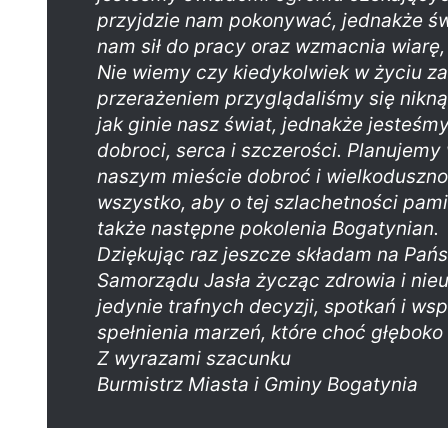
przyjdzie nam pokonywać, jednakże św
nam sił do pracy oraz wzmacnia wiarę
Nie wiemy czy kiedykolwiek w życiu z
przerażeniem przyglądaliśmy się nikn
jak ginie nasz świat, jednakże jesteś
dobroci, serca i szczerości. Planujem
naszym mieście dobroć i wielkoduszn
wszystko, aby o tej szlachetności pami
także następne pokolenia Bogatynian.
Dziękując raz jeszcze składam na Pań
Samorządu Jasła życząc zdrowia i ni
jedynie trafnych decyzji, spotkań i ws
spełnienia marzeń, które choć głęboko 
Z wyrazami szacunku
Burmistrz Miasta i Gminy Bogatynia