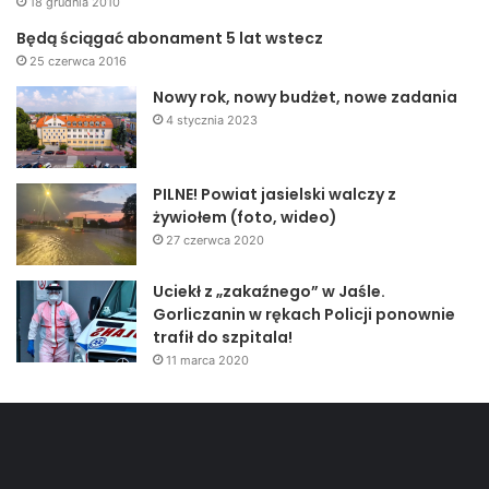
18 grudnia 2010
Będą ściągać abonament 5 lat wstecz
25 czerwca 2016
Nowy rok, nowy budżet, nowe zadania
4 stycznia 2023
PILNE! Powiat jasielski walczy z
żywiołem (foto, wideo)
27 czerwca 2020
Uciekł z „zakaźnego” w Jaśle.
Gorliczanin w rękach Policji ponownie
trafił do szpitala!
11 marca 2020