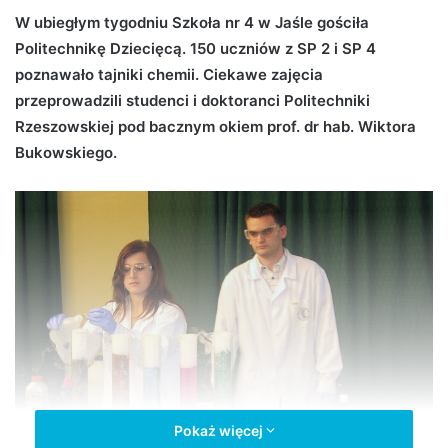
d
W ubiegłym tygodniu Szkoła nr 4 w Jaśle gościła
a
Politechnikę Dziecięcą. 150 uczniów z SP 2 i SP 4
n
poznawało tajniki chemii. Ciekawe zajęcia
e
przeprowadzili studenci i doktoranci Politechniki
m
Rzeszowskiej pod bacznym okiem prof. dr hab. Wiktora
a
Bukowskiego.
i
l
Pokaż więcej