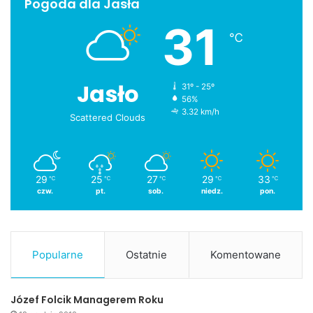
Pogoda dla Jasła
31
℃
Jasło
31º - 25º
56%
3.32 km/h
Scattered Clouds
29
25
27
29
33
℃
℃
℃
℃
℃
czw.
pt.
sob.
niedz.
pon.
Popularne
Ostatnie
Komentowane
Józef Folcik Managerem Roku