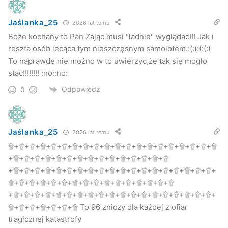
Jaślanka_25
2026 lat temu
Boże kochany to Pan Zając musi "ładnie" wyglądac!!! Jak i
reszta osób lecąca tym nieszczęsnym samolotem.:(:(:(:(:(
To naprawde nie możno w to uwierzyc,że tak się mogło
stac!!!!!!!! :no::no:
Odpowiedz
0
Jaślanka_25
2026 lat temu
۩+۩+۩+۩+۩+۩+۩+۩+۩+۩+۩+۩+۩+۩+۩+۩+۩+۩+۩+۩
+۩+۩+۩+۩+۩+۩+۩+۩+۩+۩+۩+۩+۩+۩+۩
+۩+۩+۩+۩+۩+۩+۩+۩+۩+۩+۩+۩+۩+۩+۩+۩+۩+۩+۩+
۩+۩+۩+۩+۩+۩+۩+۩+۩+۩+۩+۩+۩+۩+۩+۩
+۩+۩+۩+۩+۩+۩+۩+۩+۩+۩+۩+۩+۩+۩+۩+۩+۩+۩+۩+
۩+۩+۩+۩+۩+۩+۩ To 96 zniczy dla każdej z ofiar
tragicznej katastrofy