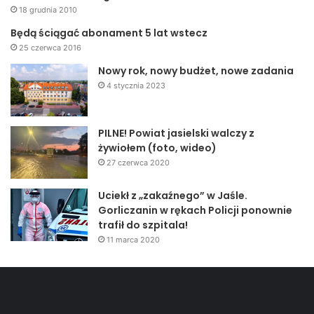
18 grudnia 2010
Będą ściągać abonament 5 lat wstecz
25 czerwca 2016
Nowy rok, nowy budżet, nowe zadania
4 stycznia 2023
PILNE! Powiat jasielski walczy z
żywiołem (foto, wideo)
27 czerwca 2020
Uciekł z „zakaźnego” w Jaśle.
Gorliczanin w rękach Policji ponownie
trafił do szpitala!
11 marca 2020