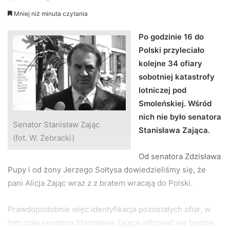
e
Mniej niż minuta czytania
n
d
Po godzinie 16 do
a
Polski przyleciało
n
kolejne 34 ofiary
e
sobotniej katastrofy
m
lotniczej pod
a
Smoleńskiej. Wśród
i
nich nie było senatora
l
Senator Stanisław Zając
Stanisława Zająca.
(fot. W. Żebracki)
Od senatora Zdzisława
Pupy i od żony Jerzego Sołtysa dowiedzieliśmy się, że
pani Alicja Zając wraz z z bratem wracają do Polski.
Prawdopodobnie więc identyfikacja pozostałych ofiar, w
tym ciała senatora Stanisława Zająca odbywać się będzie