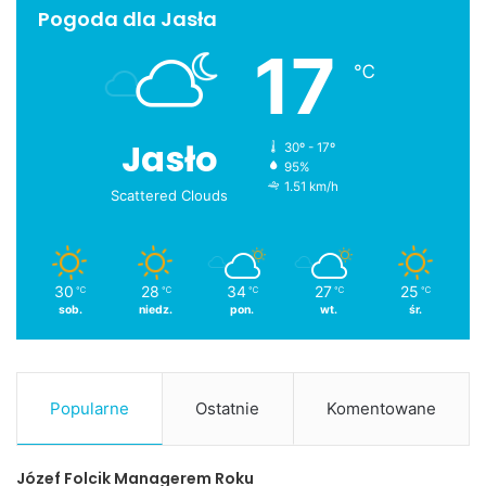
Pogoda dla Jasła
17
℃
Jasło
30º - 17º
95%
1.51 km/h
Scattered Clouds
30
28
34
27
25
℃
℃
℃
℃
℃
sob.
niedz.
pon.
wt.
śr.
Popularne
Ostatnie
Komentowane
Józef Folcik Managerem Roku