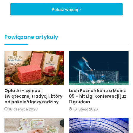
na podstawie próbek DNA.
Pokaż więcej
Identyfikacja ofiar potrwa nawet do przyszłej środy.
Nie wiadomo jednak kiedy ciało senatora Stanisława Zająca
Powiązane artykuły
zostanie sprowadzone do Polski.
Kuba Kowalczyk
Jaslonet.pl
Opłatki – symbol
Lech Poznań kontra Mainz
świątecznej tradycji, który
05 – hit Ligi Konferencji już
od pokoleń łączy rodziny
11 grudnia
10 czerwca 2026
10 lutego 2026