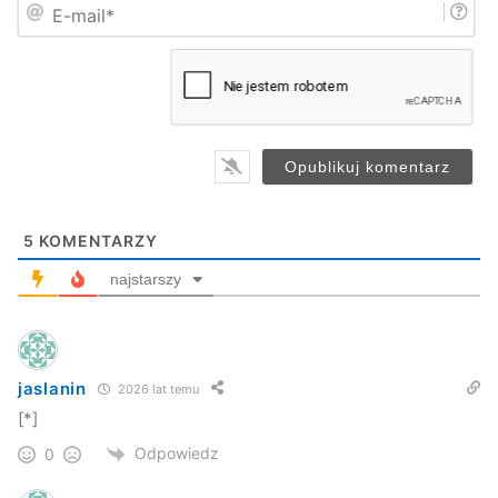
E
ę
-
*
m
a
i
l
*
5
KOMENTARZY
najstarszy
jaslanin
2026 lat temu
[*]
Odpowiedz
0