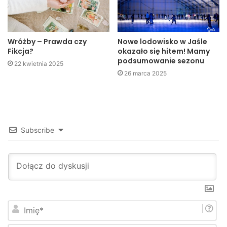
Wróżby – Prawda czy
Nowe lodowisko w Jaśle
Fikcja?
okazało się hitem! Mamy
podsumowanie sezonu
22 kwietnia 2025
26 marca 2025
Subscribe
I
m
i