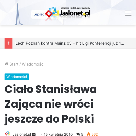
M
Start
/
Wiadomości
Wiadomości
Ciało Stanisława
Zająca nie wróci
jeszcze do Polski
Jaslonet.pl
S
15 kwietnia 2010
5
562