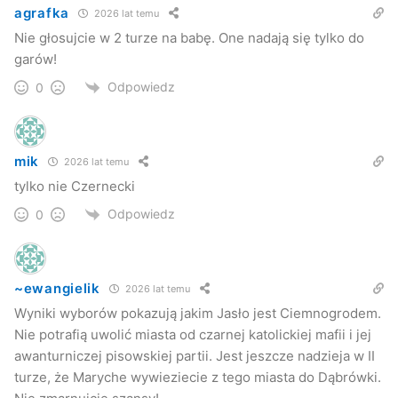
agrafka
2026 lat temu
Nie głosujcie w 2 turze na babę. One nadają się tylko do
garów!
Odpowiedz
0
mik
2026 lat temu
tylko nie Czernecki
Odpowiedz
0
~ewangielik
2026 lat temu
Wyniki wyborów pokazują jakim Jasło jest Ciemnogrodem.
Nie potrafią uwolić miasta od czarnej katolickiej mafii i jej
awanturniczej pisowskiej partii. Jest jeszcze nadzieja w II
turze, że Maryche wywieziecie z tego miasta do Dąbrówki.