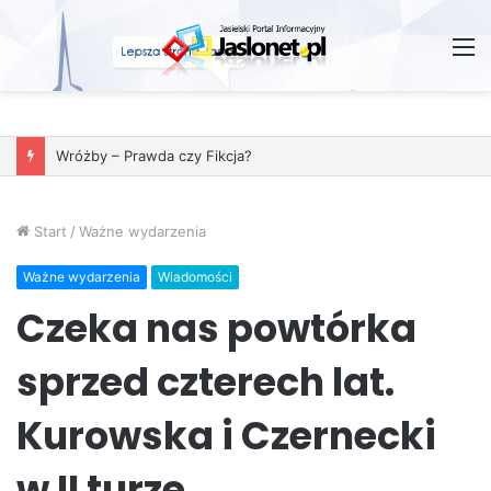
M
Wróżby – Prawda czy Fikcja?
Start
/
Ważne wydarzenia
Ważne wydarzenia
Wiadomości
Czeka nas powtórka
sprzed czterech lat.
Kurowska i Czernecki
w II turze