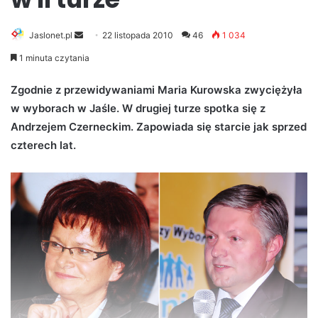
Jaslonet.pl
S
22 listopada 2010
46
1 034
e
1 minuta czytania
n
d
Zgodnie z przewidywaniami Maria Kurowska zwyciężyła
a
w wyborach w Jaśle. W drugiej turze spotka się z
n
Andrzejem Czerneckim. Zapowiada się starcie jak sprzed
e
czterech lat.
m
a
i
l