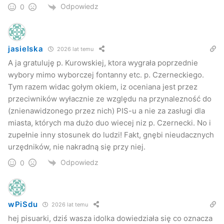
Odpowiedz
0
jasielska
2026 lat temu
A ja gratuluję p. Kurowskiej, ktora wygrała poprzednie
wybory mimo wyborczej fontanny etc. p. Czerneckiego.
Tym razem widac gołym okiem, iz oceniana jest przez
przeciwników wyłacznie ze względu na przynalezność do
(znienawidzonego przez nich) PIS-u a nie za zasługi dla
miasta, których ma dużo duo wiecej niz p. Czernecki. No i
zupełnie inny stosunek do ludzi! Fakt, gnębi nieudacznych
urzędników, nie nakradną się przy niej.
Odpowiedz
0
wPiSdu
2026 lat temu
hej pisuarki, dziś wasza idolka dowiedziała się co oznacza