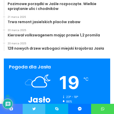
Pozimowe porządki w Jaśle rozpoczęte. Wielkie
sprzątanie ulic i chodników
21 marca 2025
Trwa remont jasielskich placów zabaw
20 marca 2025
Kierował volkswagenem mając prawie 1,2 promila
20 marca 2025
128 nowych drzew wzbogaci miejski krajobraz Jasła
Pogoda dla Jasła
19
℃
Jasło
46
23º - 18º
86%
2.11 km/h
Scattered Clouds