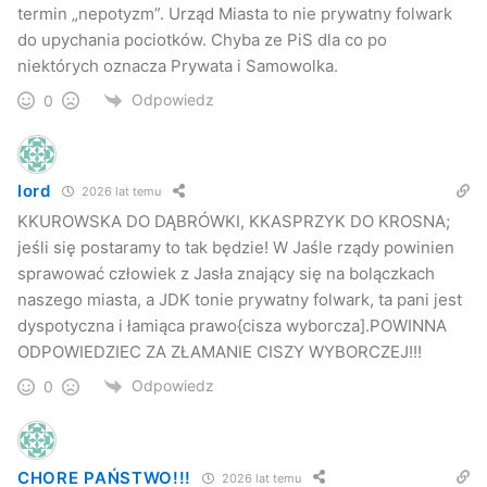
termin „nepotyzm”. Urząd Miasta to nie prywatny folwark
do upychania pociotków. Chyba ze PiS dla co po
niektórych oznacza Prywata i Samowolka.
Odpowiedz
0
lord
2026 lat temu
KKUROWSKA DO DĄBRÓWKI, KKASPRZYK DO KROSNA;
jeśli się postaramy to tak będzie! W Jaśle rządy powinien
sprawować człowiek z Jasła znający się na bolączkach
naszego miasta, a JDK tonie prywatny folwark, ta pani jest
dyspotyczna i łamiąca prawo{cisza wyborcza].POWINNA
ODPOWIEDZIEC ZA ZŁAMANIE CISZY WYBORCZEJ!!!
Odpowiedz
0
CHORE PAŃSTWO!!!
2026 lat temu