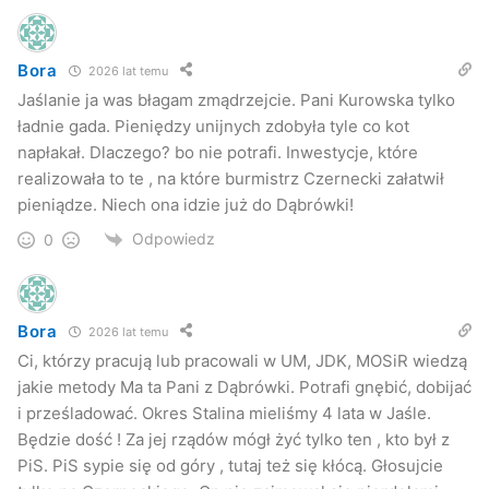
Bora
2026 lat temu
Jaślanie ja was błagam zmądrzejcie. Pani Kurowska tylko
ładnie gada. Pieniędzy unijnych zdobyła tyle co kot
napłakał. Dlaczego? bo nie potrafi. Inwestycje, które
realizowała to te , na które burmistrz Czernecki załatwił
pieniądze. Niech ona idzie już do Dąbrówki!
Odpowiedz
0
Bora
2026 lat temu
Ci, którzy pracują lub pracowali w UM, JDK, MOSiR wiedzą
jakie metody Ma ta Pani z Dąbrówki. Potrafi gnębić, dobijać
i prześladować. Okres Stalina mieliśmy 4 lata w Jaśle.
Będzie dość ! Za jej rządów mógł żyć tylko ten , kto był z
PiS. PiS sypie się od góry , tutaj też się kłócą. Głosujcie