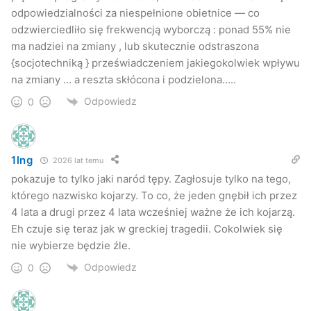
odpowiedzialności za niespełnione obietnice — co
odzwierciedliło się frekwencją wyborczą : ponad 55% nie
ma nadziei na zmiany , lub skutecznie odstraszona
{socjotechniką } przeświadczeniem jakiegokolwiek wpływu
na zmiany … a reszta skłócona i podzielona…..
Odpowiedz
0
1lng
2026 lat temu
pokazuje to tylko jaki naród tępy. Zagłosuje tylko na tego,
którego nazwisko kojarzy. To co, że jeden gnębił ich przez
4 lata a drugi przez 4 lata wcześniej ważne że ich kojarzą.
Eh czuje się teraz jak w greckiej tragedii. Cokolwiek się
nie wybierze będzie źle.
Odpowiedz
0