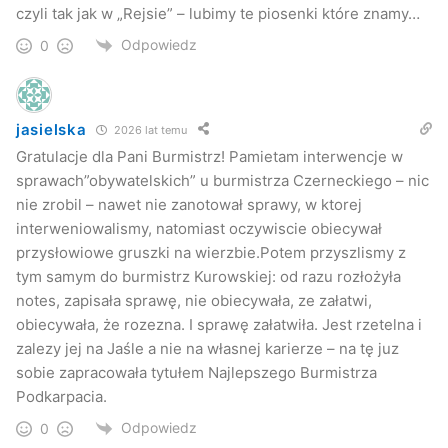
czyli tak jak w „Rejsie” – lubimy te piosenki które znamy…
Odpowiedz
0
jasielska
2026 lat temu
Gratulacje dla Pani Burmistrz! Pamietam interwencje w
sprawach”obywatelskich” u burmistrza Czerneckiego – nic
nie zrobil – nawet nie zanotował sprawy, w ktorej
interweniowalismy, natomiast oczywiscie obiecywał
przysłowiowe gruszki na wierzbie.Potem przyszlismy z
tym samym do burmistrz Kurowskiej: od razu rozłożyła
notes, zapisała sprawę, nie obiecywała, ze załatwi,
obiecywała, że rozezna. I sprawę załatwiła. Jest rzetelna i
zalezy jej na Jaśle a nie na własnej karierze – na tę juz
sobie zapracowała tytułem Najlepszego Burmistrza
Podkarpacia.
Odpowiedz
0