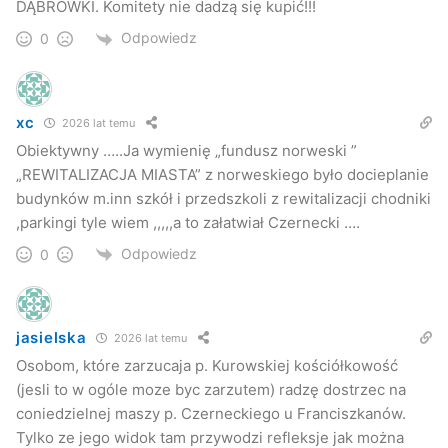
DĄBRÓWKI. Komitety nie dadzą się kupić!!!
Odpowiedz
0
xc
2026 lat temu
Obiektywny …..Ja wymienię „fundusz norweski ”
„REWITALIZACJA MIASTA” z norweskiego było docieplanie
budynków m.inn szkół i przedszkoli z rewitalizacji chodniki
,parkingi tyle wiem ,,,,,a to załatwiał Czernecki ….
Odpowiedz
0
jasielska
2026 lat temu
Osobom, które zarzucaja p. Kurowskiej kościółkowość
(jesli to w ogóle moze byc zarzutem) radzę dostrzec na
coniedzielnej maszy p. Czerneckiego u Franciszkanów.
Tylko ze jego widok tam przywodzi refleksje jak można