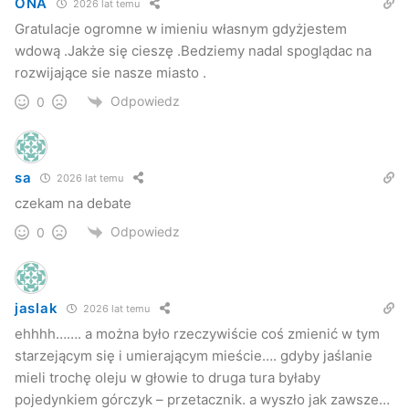
ONA
2026 lat temu
Gratulacje ogromne w imieniu własnym gdyżjestem
wdową .Jakże się cieszę .Bedziemy nadal spoglądac na
rozwijające sie nasze miasto .
Odpowiedz
0
sa
2026 lat temu
czekam na debate
Odpowiedz
0
jaslak
2026 lat temu
ehhhh……. a można było rzeczywiście coś zmienić w tym
starzejącym się i umierającym mieście…. gdyby jaślanie
mieli trochę oleju w głowie to druga tura byłaby
pojedynkiem górczyk – przetacznik. a wyszło jak zawsze…