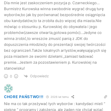
Dla mnie jest zaskoczeniem pozycja p. Czarneckiego…
Burmistrz Kurowska winna swobodnie wygrać drugą turę
wyborów,bo jak by porównanać bezpośrednie osiągnięcia
obu kandydatów,to ta zrobiła dużo więcej dla miasta.Nie
mówiąc o stosunku p. Kurowskiej do obywatela i jego
problemów(zawsze otwarta,gotowa pomóc)…Jedyne co
winna zrobić,to wreszcie zmusić panią z JDK do
dopuszczenia młodzieży do prezentacji swojej twórczości
bez ograniczeń.Także lokalnych artystów,wałęsających się
poza miastem ze swoimi dziełami.,zamiast ładować
premie…Jestem za pozostawieniem p. Kurowskiej na
stanowisku!
Odpowiedz
0
CHORE PAŃSTWO!!!
2026 lat temu
Nie ma co tak przeżywać tych wyborów : kandydaci mieli ”
piękne ” programy i założenia, ale żaden nie chciał wziąć