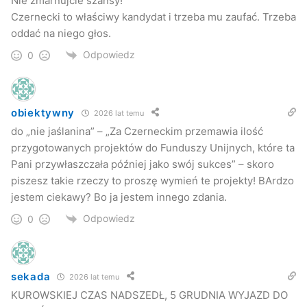
Nie zmarnujcie szansy!
Czernecki to właściwy kandydat i trzeba mu zaufać. Trzeba
oddać na niego głos.
Odpowiedz
0
obiektywny
2026 lat temu
do „nie jaślanina” – „Za Czerneckim przemawia ilość
przygotowanych projektów do Funduszy Unijnych, które ta
Pani przywłaszczała później jako swój sukces” – skoro
piszesz takie rzeczy to proszę wymień te projekty! BArdzo
jestem ciekawy? Bo ja jestem innego zdania.
Odpowiedz
0
sekada
2026 lat temu
KUROWSKIEJ CZAS NADSZEDŁ, 5 GRUDNIA WYJAZD DO