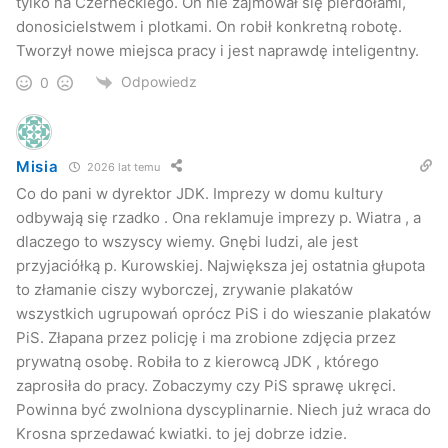
tylko na Czerneckiego. On nie zajmował się pierdołami,
donosicielstwem i plotkami. On robił konkretną robotę.
Tworzył nowe miejsca pracy i jest naprawdę inteligentny.
Odpowiedz
0
Misia
2026 lat temu
Co do pani w dyrektor JDK. Imprezy w domu kultury
odbywają się rzadko . Ona reklamuje imprezy p. Wiatra , a
dlaczego to wszyscy wiemy. Gnębi ludzi, ale jest
przyjaciółką p. Kurowskiej. Największa jej ostatnia głupota
to złamanie ciszy wyborczej, zrywanie plakatów
wszystkich ugrupowań oprócz PiS i do wieszanie plakatów
PiS. Złapana przez policję i ma zrobione zdjęcia przez
prywatną osobę. Robiła to z kierowcą JDK , którego
zaprosiła do pracy. Zobaczymy czy PiS sprawę ukręci.
Powinna być zwolniona dyscyplinarnie. Niech już wraca do
Krosna sprzedawać kwiatki. to jej dobrze idzie.