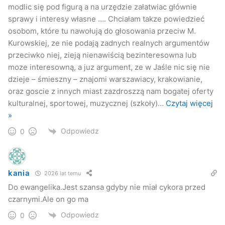
modlic się pod figurą a na urzędzie załatwiac głównie
sprawy i interesy własne …. Chciałam takze powiedzieć
osobom, które tu nawołują do głosowania przeciw M.
Kurowskiej, ze nie podają zadnych realnych argumentów
przeciwko niej, zieją nienawiścią bezinteresowna lub
moze interesowną, a juz argument, ze w Jaśle nic się nie
dzieje – śmieszny – znajomi warszawiacy, krakowianie,
oraz goscie z innych miast zazdroszzą nam bogatej oferty
kulturalnej, sportowej, muzycznej (szkoły)
…
Czytaj więcej
»
Odpowiedz
0
kania
2026 lat temu
Do ewangelika.Jest szansa gdyby nie miał cykora przed
czarnymi.Ale on go ma
Odpowiedz
0