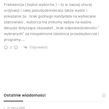
Frekwencja { bojkot wyborów } – to w naszej chorej
ordynacji i całej pseudodemokracji także wybór i
pokazanie że : brak godnego kandydata na wybierane
stanowisko , wyborca ma znikomy wpływ na ważne
decyzje dotyczące obywateli , brak odpowiedzialności ”
wybranych” za niespełnione obietnice przedwyborcze i
programy…..
Odpowiedz
0
Ostatnie wiadomości
21 marca 2025