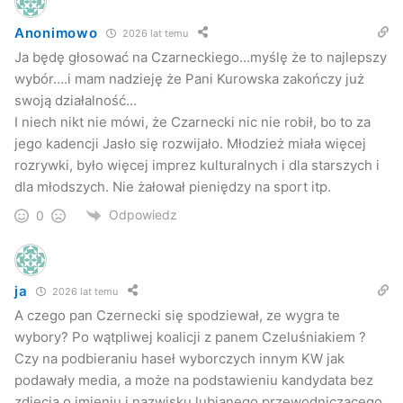
Anonimowo
2026 lat temu
Ja będę głosować na Czarneckiego…myślę że to najlepszy
wybór….i mam nadzieję że Pani Kurowska zakończy już
swoją działalność…
I niech nikt nie mówi, że Czarnecki nic nie robił, bo to za
jego kadencji Jasło się rozwijało. Młodzież miała więcej
rozrywki, było więcej imprez kulturalnych i dla starszych i
dla młodszych. Nie żałował pieniędzy na sport itp.
Odpowiedz
0
ja
2026 lat temu
A czego pan Czernecki się spodziewał, ze wygra te
wybory? Po wątpliwej koalicji z panem Czeluśniakiem ?
Czy na podbieraniu haseł wyborczych innym KW jak
podawały media, a może na podstawieniu kandydata bez
zdjęcia o imieniu i nazwisku lubianego przewodniczącego