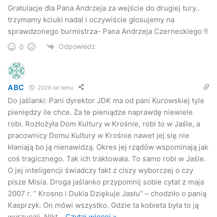
Gratulacje dla Pana Andrzeja za wejście do drugiej tury..
trzymamy kciuki nadal i oczywiście głosujemy na
sprawdzonego burmistrza- Pana Andrzeja Czerneckiego !!
Odpowiedz
0
ABC
2026 lat temu
Do jaślanki: Pani dyrektor JDK ma od pani Kurowskiej tyle
pieniędzy ile chce. Za te pieniądze naprawdę niewiele
robi. Rozłożyła Dom Kultury w Krośnie, robi to w Jaśle, a
pracownicy Domu Kultury w Krośnie nawet jej się nie
kłaniają bo ją nienawidzą. Okres jej rządów wspominają jak
coś tragicznego. Tak ich traktowała. To samo robi w Jaśle.
O jej inteligencji świadczy fakt z ciszy wyborczej o czy
pisze Misia. Droga jaślanko przypomnij sobie cytat z maja
2007 r. ” Krosno i Dukla Dziękuje Jasłu” – chodziło o panią
Kasprzyk. On mówi wszystko. Gdzie ta kobieta była to ją
wyrzucali. Nikt
…
Czytaj więcej »