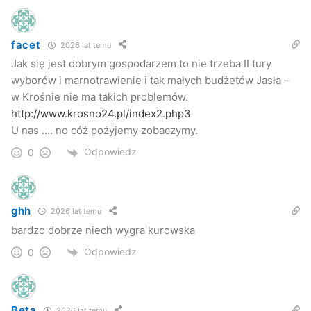
facet
2026 lat temu
Jak się jest dobrym gospodarzem to nie trzeba II tury
wyborów i marnotrawienie i tak małych budżetów Jasła –
w Krośnie nie ma takich problemów.
http://www.krosno24.pl/index2.php3
U nas …. no cóż pożyjemy zobaczymy.
Odpowiedz
0
ghh
2026 lat temu
bardzo dobrze niech wygra kurowska
Odpowiedz
0
Beta
2026 lat temu