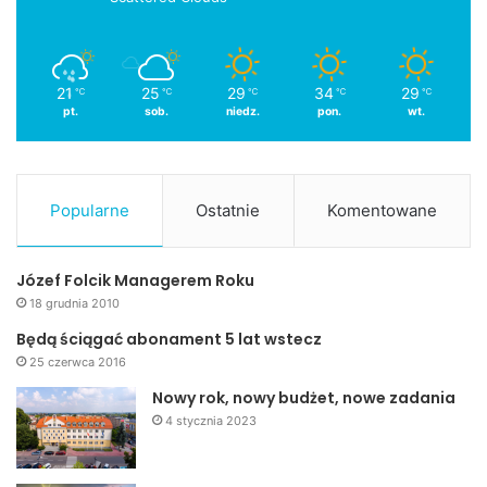
21
25
29
34
29
℃
℃
℃
℃
℃
pt.
sob.
niedz.
pon.
wt.
Popularne
Ostatnie
Komentowane
Józef Folcik Managerem Roku
18 grudnia 2010
Będą ściągać abonament 5 lat wstecz
25 czerwca 2016
Nowy rok, nowy budżet, nowe zadania
4 stycznia 2023