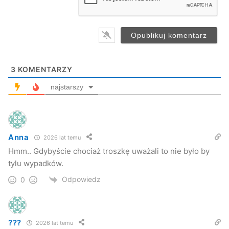
l
*
3
KOMENTARZY
najstarszy
Anna
2026 lat temu
Hmm.. Gdybyście chociaż troszkę uważali to nie było by
tylu wypadków.
Odpowiedz
0
???
2026 lat temu