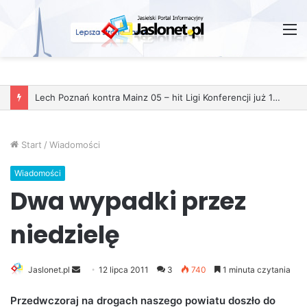
M
Start
/
Wiadomości
Wiadomości
Dwa wypadki przez
niedzielę
Jaslonet.pl
S
12 lipca 2011
3
740
1 minuta czytania
e
Przedwczoraj na drogach naszego powiatu doszło do
n