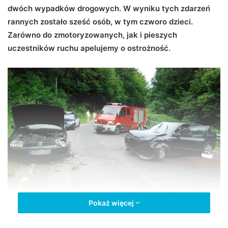
dwóch wypadków drogowych. W wyniku tych zdarzeń
d
rannych zostało sześć osób, w tym czworo dzieci.
a
n
Zarówno do zmotoryzowanych, jak i pieszych
e
uczestników ruchu apelujemy o ostrożność.
m
a
i
l
Pokaż więcej
Dwa wypadki przez niedzielę (fot. KPP Jasło)