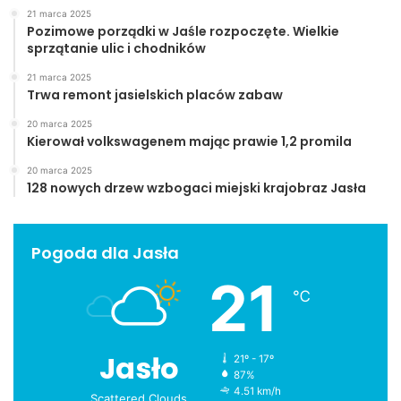
21 marca 2025
Pozimowe porządki w Jaśle rozpoczęte. Wielkie
sprzątanie ulic i chodników
21 marca 2025
Trwa remont jasielskich placów zabaw
20 marca 2025
Kierował volkswagenem mając prawie 1,2 promila
20 marca 2025
128 nowych drzew wzbogaci miejski krajobraz Jasła
Pogoda dla Jasła
21
℃
Jasło
21º - 17º
87%
4.51 km/h
Scattered Clouds