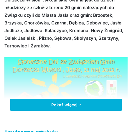
n
młodzieży ze szkół z terenu 20 gmin należących do
e
Związku czyli do Miasta Jasła oraz gmin: Brzostek,
m
Brzyska, Chorkówka, Czarna, Dębica, Dębowiec, Jasło,
a
Jedlicze, Jodłowa, Kołaczyce, Krempna, Nowy Żmigród,
i
Osiek Jasielski, Pilzno, Sękowa, Skołyszyn, Szerzyny,
l
Tarnowiec i Żyraków.
Pokaż więcej