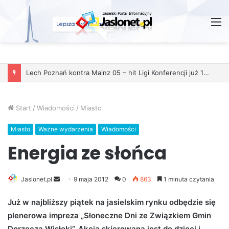
M
Lech Poznań kontra Mainz 05 – hit Ligi Konferencji już 11 grudnia
Start
/
Wiadomości
/
Miasto
Miasto
Ważne wydarzenia
Wiadomości
Energia ze słońca
Jaslonet.pl
S
9 maja 2012
0
863
1 minuta czytania
e
Już w najbliższy piątek na jasielskim rynku odbędzie się
n
plenerowa impreza „Słoneczne Dni ze Związkiem Gmin
d
Dorzecza Wisłoki”. Akcja skierowana jest do dzieci i
a