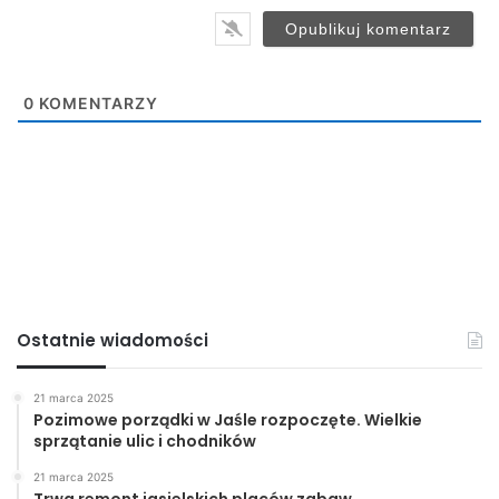
Energetyki oraz Ambasador Danii w Polsce.
UMJ
0
KOMENTARZY
energia
Jasło
MOSiR
rynek
UMJ
ZGDW
Ostatnie wiadomości
21 marca 2025
Pozimowe porządki w Jaśle rozpoczęte. Wielkie
sprzątanie ulic i chodników
21 marca 2025