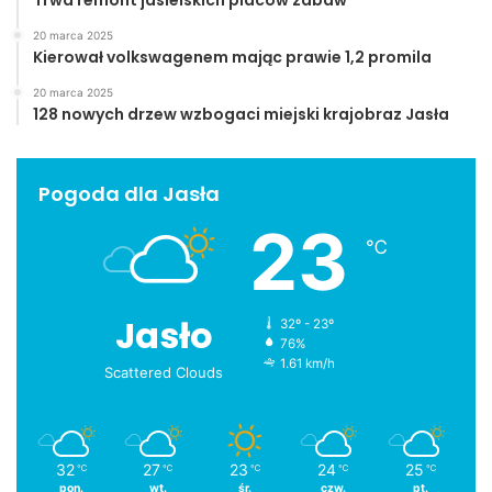
Trwa remont jasielskich placów zabaw
20 marca 2025
Kierował volkswagenem mając prawie 1,2 promila
20 marca 2025
128 nowych drzew wzbogaci miejski krajobraz Jasła
Pogoda dla Jasła
23
℃
Jasło
32º - 23º
76%
1.61 km/h
Scattered Clouds
32
27
23
24
25
℃
℃
℃
℃
℃
pon.
wt.
śr.
czw.
pt.