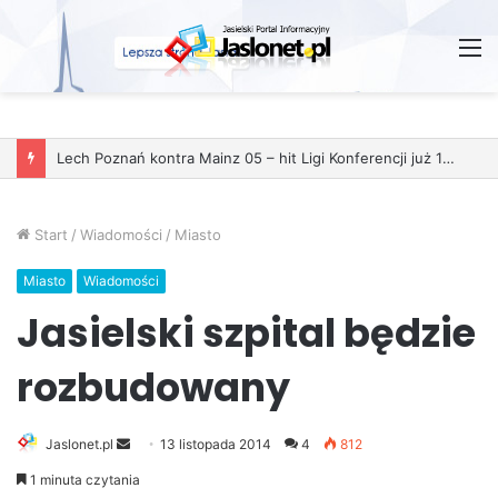
M
Start
/
Wiadomości
/
Miasto
Miasto
Wiadomości
Jasielski szpital będzie
rozbudowany
Jaslonet.pl
S
13 listopada 2014
4
812
e
1 minuta czytania
n