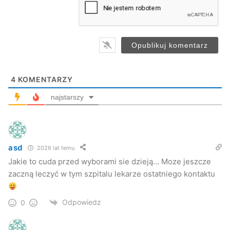
i
l
zdjęcia jest uciążliwe dla pacjentów, którzy muszą
*
przemieszczać się między budynkami, podróżując niemal
przez całe miasto –
zaznacza Wicestarosta Franciszek
Miśkowicz.
4
KOMENTARZY
najstarszy
asd
2026 lat temu
Jasielski szpital będzie rozbudowany
Jakie to cuda przed wyborami sie dzieją… Moze jeszcze
zaczną leczyć w tym szpitalu lekarze ostatniego kontaktu
Rozbudowa szpitala ma obejmować swym zakresem
budowę bloku operacyjnego wraz z salą nadzoru
Odpowiedz
0
poznieczuleniowego, centralną sterylizatornią, szatnią dla
personelu, pomieszczeniami technicznymi oraz dwoma