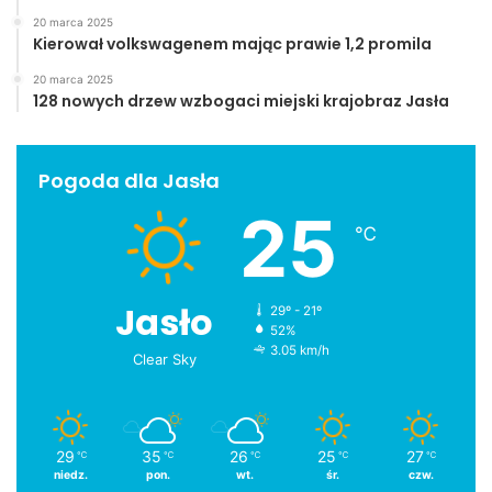
20 marca 2025
Kierował volkswagenem mając prawie 1,2 promila
20 marca 2025
128 nowych drzew wzbogaci miejski krajobraz Jasła
Pogoda dla Jasła
25
℃
Jasło
29º - 21º
52%
3.05 km/h
Clear Sky
29
35
26
25
27
℃
℃
℃
℃
℃
niedz.
pon.
wt.
śr.
czw.