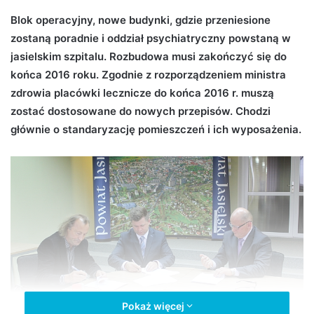
d
Blok operacyjny, nowe budynki, gdzie przeniesione
a
zostaną poradnie i oddział psychiatryczny powstaną w
n
jasielskim szpitalu. Rozbudowa musi zakończyć się do
e
końca 2016 roku. Zgodnie z rozporządzeniem ministra
m
zdrowia placówki lecznicze do końca 2016 r. muszą
a
zostać dostosowane do nowych przepisów. Chodzi
i
głównie o standaryzację pomieszczeń i ich wyposażenia.
l
Pokaż więcej