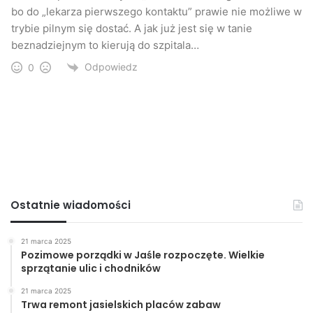
bo do „lekarza pierwszego kontaktu” prawie nie możliwe w
Kompletna dokumentacja, wraz z uzyskaniem niezbędnych
trybie pilnym się dostać. A jak już jest się w tanie
pozwoleń, ma być opracowana do końca lipca 2015 r. i
beznadziejnym to kierują do szpitala…
opiewa na kwotę 1 300 tys zł.
Odpowiedz
0
Starostwo Powiatowe w Jaśle
Jasło
miasto
powiat
Starostwo Powiatowe w Jaśle
szpital
Ostatnie wiadomości
21 marca 2025
Pozimowe porządki w Jaśle rozpoczęte. Wielkie
sprzątanie ulic i chodników
21 marca 2025
Trwa remont jasielskich placów zabaw