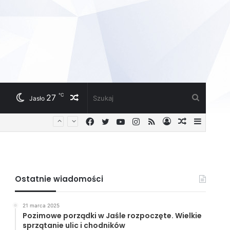
℃
27
Losowy
Szukaj
Jasło
Facebook
Twitter
YouTube
Instagram
RSS
Zaloguj
Losowy
Sideba
artykuł
artykuł
Ostatnie wiadomości
21 marca 2025
Pozimowe porządki w Jaśle rozpoczęte. Wielkie
sprzątanie ulic i chodników