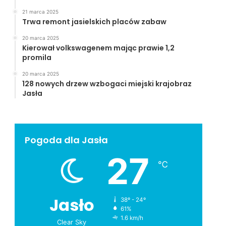
21 marca 2025
Trwa remont jasielskich placów zabaw
20 marca 2025
Kierował volkswagenem mając prawie 1,2
promila
20 marca 2025
128 nowych drzew wzbogaci miejski krajobraz
Jasła
Pogoda dla Jasła
27
℃
Jasło
38º - 24º
61%
1.6 km/h
Clear Sky