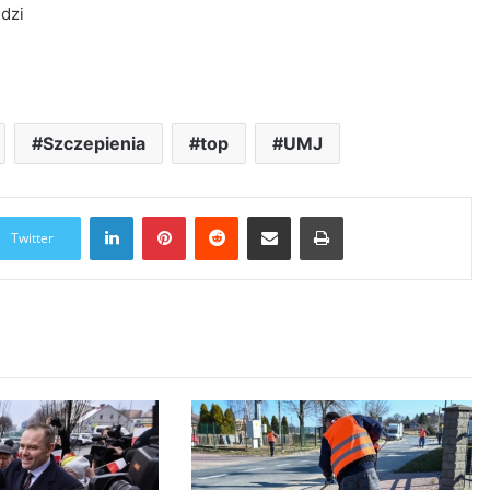
dzi
Szczepienia
top
UMJ
LinkedIn
Pinterest
Reddit
Udostępnij przez Email
Drukuj
Twitter