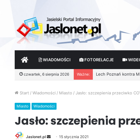
START
WIADOMOŚCI
FOTORELACJE
WIDE
czwartek, 6 sierpnia 2026
Ważne:
Wróżby – Prawda czy F
Start
/
Wiadomości
/
Miasto
/
Jasło: szczepienia przeciwko CO
Miasto
Wiadomości
Jasło: szczepienia pr
Jaslonet.pl
S
15 stycznia 2021