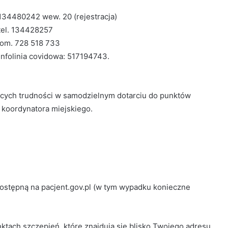
 134480242 wew. 20 (rejestracja)
tel. 134428257
 kom. 728 518 733
infolinia covidowa: 517194743.
ących trudności w samodzielnym dotarciu do punktów
 koordynatora miejskiego.
 dostępną na pacjent.gov.pl (w tym wypadku konieczne
tach szczepień, które znajdują się blisko Twojego adresu.