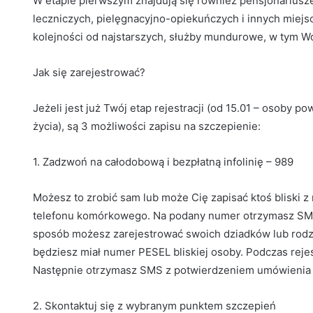
W etapie pierwszym znajdują się również pensjonarius
leczniczych, pielęgnacyjno-opiekuńczych i innych miejs
kolejności od najstarszych, służby mundurowe, w tym Wo
Jak się zarejestrować?
Jeżeli jest już Twój etap rejestracji (od 15.01 – osoby p
życia), są 3 możliwości zapisu na szczepienie:
1. Zadzwoń na całodobową i bezpłatną infolinię – 989
Możesz to zrobić sam lub może Cię zapisać ktoś bliski 
telefonu komórkowego. Na podany numer otrzymasz SMS
sposób możesz zarejestrować swoich dziadków lub rodzi
będziesz miał numer PESEL bliskiej osoby. Podczas rejes
Następnie otrzymasz SMS z potwierdzeniem umówienia w
2. Skontaktuj się z wybranym punktem szczepień