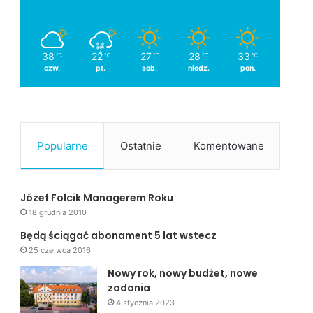
38
22
27
28
33
℃
℃
℃
℃
℃
czw.
pt.
sob.
niedz.
pon.
Popularne
Ostatnie
Komentowane
Józef Folcik Managerem Roku
18 grudnia 2010
Będą ściągać abonament 5 lat wstecz
25 czerwca 2016
Nowy rok, nowy budżet, nowe
zadania
4 stycznia 2023