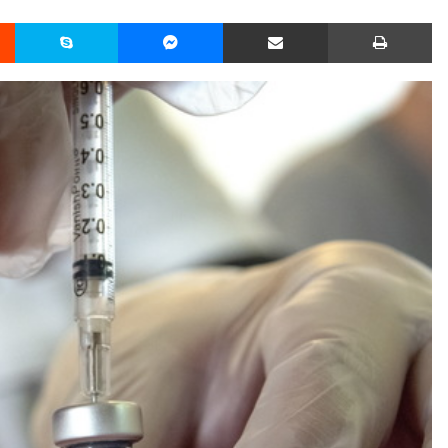
Reddit
Skype
Messenger
Udostępnij przez Email
Drukuj