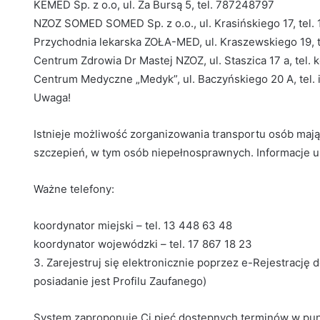
KEMED Sp. z o.o, ul. Za Bursą 5, tel. 787248797
NZOZ SOMED SOMED Sp. z o.o., ul. Krasińskiego 17, tel.
Przychodnia lekarska ZOŁA-MED, ul. Kraszewskiego 19, 
Centrum Zdrowia Dr Mastej NZOZ, ul. Staszica 17 a, tel.
Centrum Medyczne „Medyk”, ul. Baczyńskiego 20 A, tel. 
Uwaga!
Istnieje możliwość zorganizowania transportu osób maj
szczepień, w tym osób niepełnosprawnych. Informacje u
Ważne telefony:
koordynator miejski – tel. 13 448 63 48
koordynator wojewódzki – tel. 17 867 18 23
3. Zarejestruj się elektronicznie poprzez e-Rejestrację
posiadanie jest Profilu Zaufanego)
System zaproponuje Ci pięć dostępnych terminów w punk