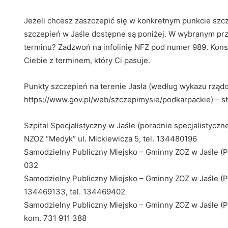
Jeżeli chcesz zaszczepić się w konkretnym punkcie szc
szczepień w Jaśle dostępne są poniżej. W wybranym prz
terminu? Zadzwoń na infolinię NFZ pod numer 989. Kons
Ciebie z terminem, który Ci pasuje.
Punkty szczepień na terenie Jasła (według wykazu rzą
https://www.gov.pl/web/szczepimysie/podkarpackie) – sta
Szpital Specjalistyczny w Jaśle (poradnie specjalistyczn
NZOZ “Medyk” ul. Mickiewicza 5, tel. 134480196
Samodzielny Publiczny Miejsko – Gminny ZOZ w Jaśle (Prz
032
Samodzielny Publiczny Miejsko – Gminny ZOZ w Jaśle (Pr
134469133, tel. 134469402
Samodzielny Publiczny Miejsko – Gminny ZOZ w Jaśle (Przy
kom. 731 911 388