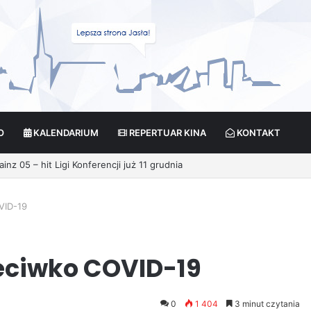
O
KALENDARIUM
REPERTUAR KINA
KONTAKT
ikcja?
VID-19
zeciwko COVID-19
0
1 404
3 minut czytania