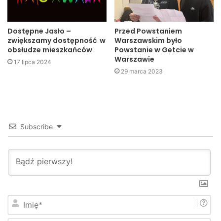
Informację o zdarzeniu otrzymaliśmy od naszego
Dostępne Jasło –
Przed Powstaniem
Czytelnika. Jeśli w Twojej okolicy ma miejsce jakieś
zwiększamy dostępność w
Warszawskim było
zdarzenie – poinformuj nas: janas@jaslonet.pl lub 600
obsłudze mieszkańców
Powstanie w Getcie w
Warszawie
373 434.
17 lipca 2024
29 marca 2023
(PJ)
Jasło
kolizja
policja
straż
Subscribe
wypadek
wypadki
I
m
i