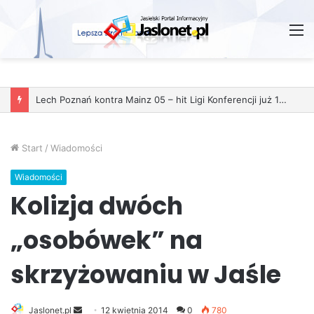
M
Start
/
Wiadomości
Wiadomości
Kolizja dwóch
„osobówek” na
skrzyżowaniu w Jaśle
Jaslonet.pl
S
12 kwietnia 2014
0
780