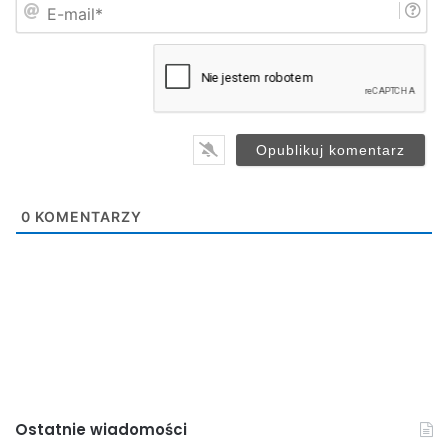
E
ę
-
*
m
a
i
l
*
0
KOMENTARZY
Ostatnie wiadomości