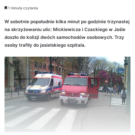
e
1 minuta czytania
n
d
W sobotnie popołudnie kilka minut po godzinie trzynastej
a
na skrzyżowaniu ulic: Mickiewicza i Czackiego w Jaśle
n
doszło do kolizji dwóch samochodów osobowych. Trzy
e
osoby trafiły do jasielskiego szpitala.
m
a
i
l