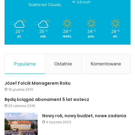
3.6 km/h
Scattered Clouds
20
25
29
34
29
℃
℃
℃
℃
℃
pt.
sob.
niedz.
pon.
wt.
Popularne
Ostatnie
Komentowane
Józef Folcik Managerem Roku
18 grudnia 2010
Będą ściągać abonament 5 lat wstecz
25 czerwca 2016
Nowy rok, nowy budżet, nowe zadania
4 stycznia 2023