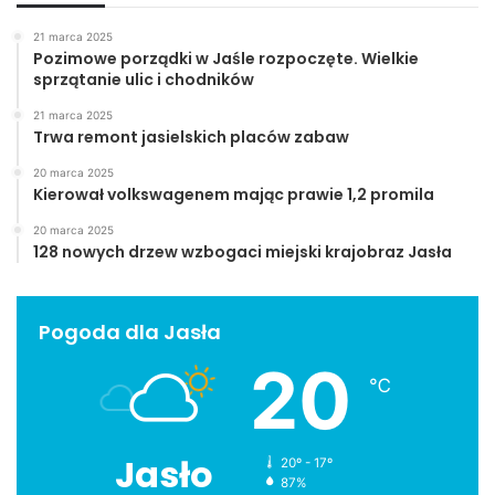
21 marca 2025
Pozimowe porządki w Jaśle rozpoczęte. Wielkie
sprzątanie ulic i chodników
21 marca 2025
Trwa remont jasielskich placów zabaw
20 marca 2025
Kierował volkswagenem mając prawie 1,2 promila
20 marca 2025
128 nowych drzew wzbogaci miejski krajobraz Jasła
Pogoda dla Jasła
20
℃
Jasło
20º - 17º
87%