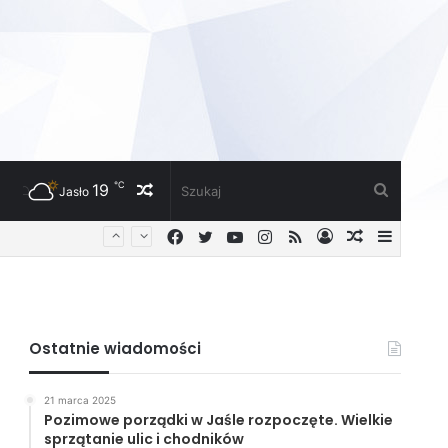
℃
19
Losowy
Szukaj
Jasło
Facebook
Twitter
YouTube
Instagram
RSS
Zaloguj
Losowy
Sideba
artykuł
artykuł
Ostatnie wiadomości
21 marca 2025
Pozimowe porządki w Jaśle rozpoczęte. Wielkie
sprzątanie ulic i chodników