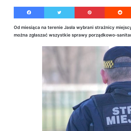
e
Facebook
Twitter
Pinterest
n
d
a
Od miesiąca na terenie Jasła wybrani strażnicy miejsc
n
można zgłaszać wszystkie sprawy porządkowo-sanitarn
e
m
a
i
l