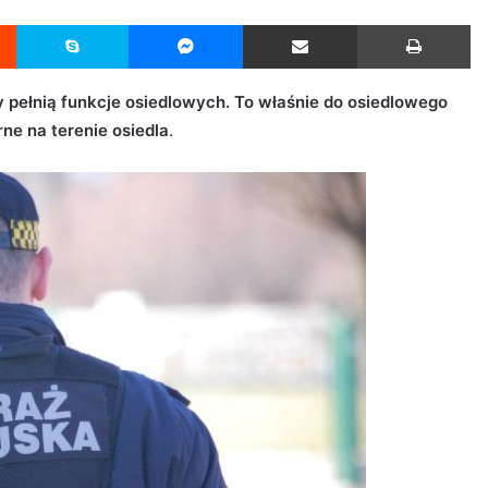
Reddit
Skype
Messenger
Udostępnij przez Email
Drukuj
y pełnią funkcje osiedlowych. To właśnie do osiedlowego
e na terenie osiedla
.