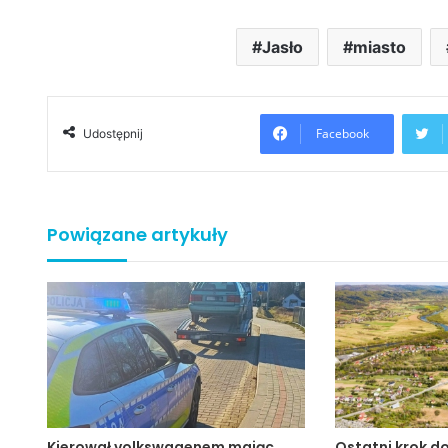
Jasło
miasto
Facebook
Udostępnij
Powiązane artykuły
Kierował volkswagenem mając
Ostatni krok d