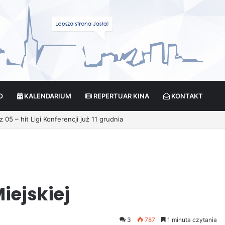
O
KALENDARIUM
REPERTUAR KINA
KONTAKT
iejskiej
3
787
1 minuta czytania