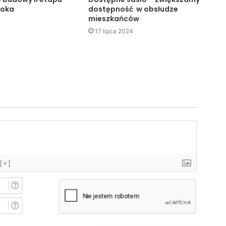
noka
dostępność w obsłudze
mieszkańców
17 lipca 2024
[+]
I
m
i
E
ę
-
*
m
a