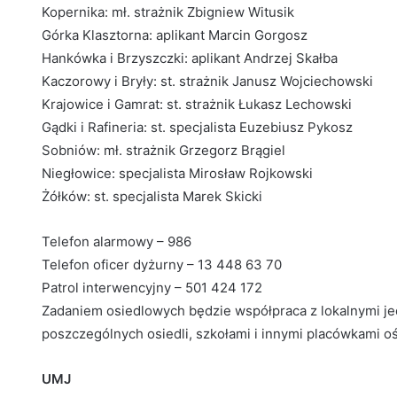
Kopernika: mł. strażnik Zbigniew Witusik
Górka Klasztorna: aplikant Marcin Gorgosz
Hankówka i Brzyszczki: aplikant Andrzej Skałba
Kaczorowy i Bryły: st. strażnik Janusz Wojciechowski
Krajowice i Gamrat: st. strażnik Łukasz Lechowski
Gądki i Rafineria: st. specjalista Euzebiusz Pykosz
Sobniów: mł. strażnik Grzegorz Brągiel
Niegłowice: specjalista Mirosław Rojkowski
Żółków: st. specjalista Marek Skicki
Telefon alarmowy – 986
Telefon oficer dyżurny – 13 448 63 70
Patrol interwencyjny – 501 424 172
Zadaniem osiedlowych będzie współpraca z lokalnymi j
poszczególnych osiedli, szkołami i innymi placówkami oś
UMJ