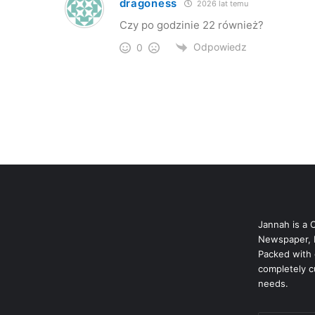
dragoness
2026 lat temu
Czy po godzinie 22 również?
Odpowiedz
0
Jannah is a 
Newspaper, 
Packed with 
completely c
needs.