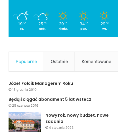
19
25
29
34
29
℃
℃
℃
℃
℃
pt.
sob.
niedz.
pon.
wt.
Popularne
Ostatnie
Komentowane
Józef Folcik Managerem Roku
18 grudnia 2010
Będą ściągać abonament 5 lat wstecz
25 czerwca 2016
Nowy rok, nowy budżet, nowe
zadania
4 stycznia 2023