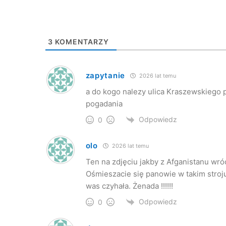
3
KOMENTARZY
zapytanie
2026 lat temu
a do kogo nalezy ulica Kraszewskiego p
pogadania
Odpowiedz
0
olo
2026 lat temu
Ten na zdjęciu jakby z Afganistanu wró
Ośmieszacie się panowie w takim stroju 
was czyhała. Żenada !!!!!!
Odpowiedz
0