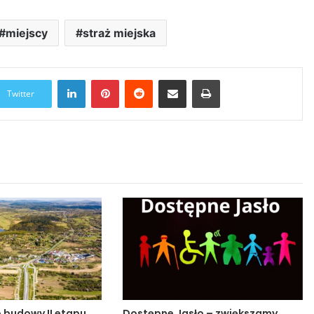
miejscy
straż miejska
LinkedIn
Pinterest
Reddit
Udostępnij przez Email
Drukuj
Twitter
o budowy II etapu
Dostępne Jasło – zwiększamy