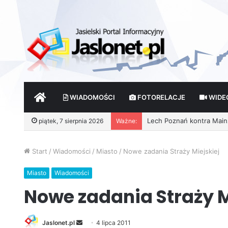
START
WIADOMOŚCI
FOTORELACJE
WIDE
piątek, 7 sierpnia 2026
Ważne:
Start
/
Wiadomości
/
Miasto
/
Nowe zadania Straży Miejskiej
Miasto
Wiadomości
Nowe zadania Straży M
Jaslonet.pl
S
4 lipca 2011