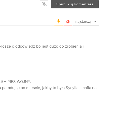
i
l
*
najstarszy
rosze o odpowiedz bo jest duzo do zrobienia i
cił – PIES WOJNY.
paradując po mieście, jakby to była Sycylia i mafia na