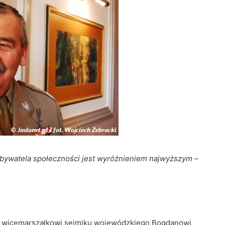
obywatela społeczności jest wyróżnieniem najwyższym
–
że wicemarszałkowi sejmiku wojewódzkiego Bogdanowi