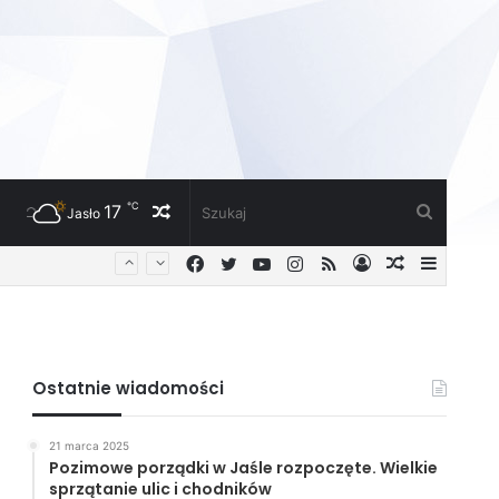
℃
17
Losowy
Szukaj
Jasło
Facebook
Twitter
YouTube
Instagram
RSS
Zaloguj
Losowy
Sideba
artykuł
artykuł
Ostatnie wiadomości
21 marca 2025
Pozimowe porządki w Jaśle rozpoczęte. Wielkie
sprzątanie ulic i chodników