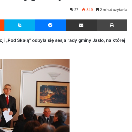
27
849
2 minut czytania
Reddit
Skype
Messenger
Udostępnij przez Email
Drukuj
ji „Pod Skałą” odbyła się sesja rady gminy Jasło, na której