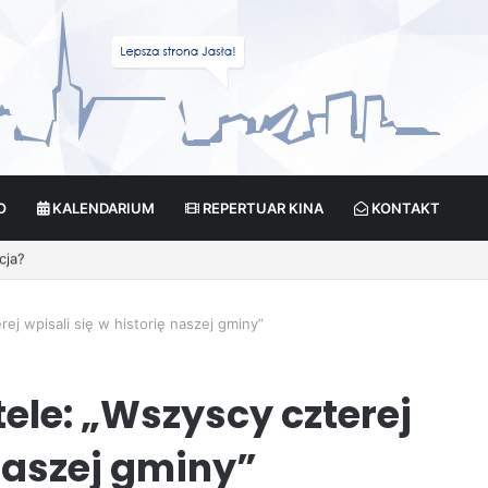
O
KALENDARIUM
REPERTUAR KINA
KONTAKT
cja?
j wpisali się w historię naszej gminy”
le: „Wszyscy czterej
 naszej gminy”