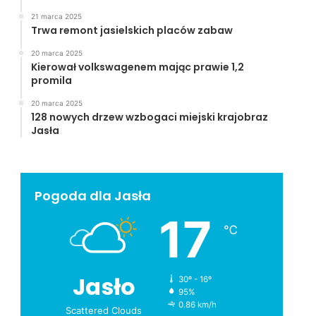
21 marca 2025
Trwa remont jasielskich placów zabaw
20 marca 2025
Kierował volkswagenem mając prawie 1,2
promila
20 marca 2025
128 nowych drzew wzbogaci miejski krajobraz
Jasła
Pogoda dla Jasła
17
℃
Jasło
30º - 16º
95%
0.86 km/h
Scattered Clouds