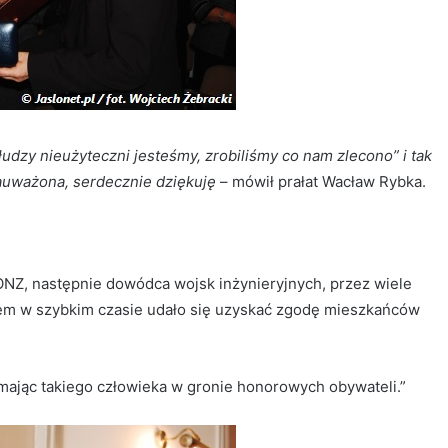
udzy nieużyteczni jesteśmy, zrobiliśmy co nam zlecono” i tak
 zauważona, serdecznie dziękuję
– mówił prałat Wacław Rybka.
ONZ, następnie dowódca wojsk inżynieryjnych, przez wiele
twem w szybkim czasie udało się uzyskać zgodę mieszkańców
mając takiego człowieka w gronie honorowych obywateli.”