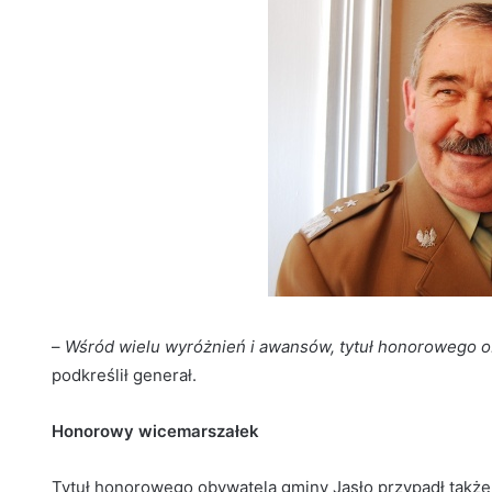
–
Wśród wielu wyróżnień i awansów, tytuł honorowego 
podkreślił generał.
Honorowy wicemarszałek
Tytuł honorowego obywatela gminy Jasło przypadł tak