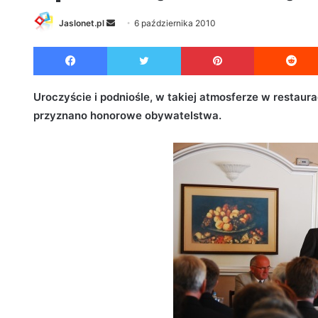
Jaslonet.pl
S
6 października 2010
e
Facebook
Twitter
Pinterest
n
d
a
Uroczyście i podniośle, w takiej atmosferze w restaurac
n
przyznano honorowe obywatelstwa.
e
m
a
i
l