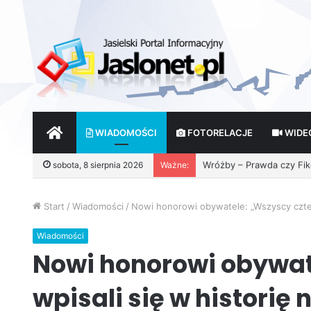
START
WIADOMOŚCI
FOTORELACJE
WIDE
Wróżby – Prawda czy Fik
sobota, 8 sierpnia 2026
Ważne:
Start
/
Wiadomości
/
Nowi honorowi obywatele: „Wszyscy cztere
Wiadomości
Nowi honorowi obywate
wpisali się w historię