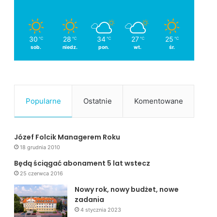
30
28
34
27
25
℃
℃
℃
℃
℃
sob.
niedz.
pon.
wt.
śr.
Popularne
Ostatnie
Komentowane
Józef Folcik Managerem Roku
18 grudnia 2010
Będą ściągać abonament 5 lat wstecz
25 czerwca 2016
Nowy rok, nowy budżet, nowe
zadania
4 stycznia 2023