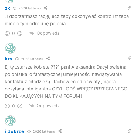
zx
2026 lat temu
„i dobrze”masz rację,lecz żeby dokonywać kontroli trzeba
mieć o tym odrobinę pojęcia
Odpowiedz
0
krs
2026 lat temu
Ej ty „starsza kobieta ???” pani Aleksandra Dacyl świetna
polonistka ,o fantastycznej umiejętności nawiązywania
kontaktu z młodzieżą i fachowiec od oświaty ,mądra
oczytana inteligentna CZYLI COŚ WRĘCZ PRZECIWNEGO
DO KLIKAJĄCYCH NA TYM FORUM !!!
Odpowiedz
0
i dobrze
2026 lat temu