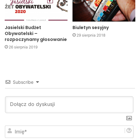
związkach zawodowych pracowników oświaty, czy też
nauczanie przedmiotu język polski w szkołach
podstawowych i średnich).
Jasielski Budżet
Biuletyn sesyjny
UMJ
Obywatelski –
29 sierpnia 2018
rozpoczynamy głosowanie
26 sierpnia 2019
urząd miasta
Subscribe
I
m
i