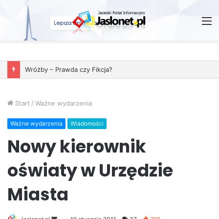
M
Wróżby – Prawda czy Fikcja?
Start
/
Ważne wydarzenia
Ważne wydarzenia
Wiadomości
Nowy kierownik
oświaty w Urzędzie
Miasta