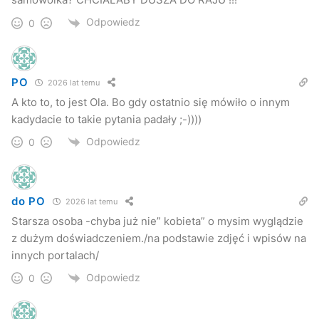
Odpowiedz
0
PO
2026 lat temu
A kto to, to jest Ola. Bo gdy ostatnio się mówiło o innym
kadydacie to takie pytania padały ;-))))
Odpowiedz
0
do PO
2026 lat temu
Starsza osoba -chyba już nie” kobieta” o mysim wyglądzie
z dużym doświadczeniem./na podstawie zdjęć i wpisów na
innych portalach/
Odpowiedz
0