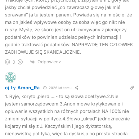
jakby chciał powiedzieć „co zawracasz głowę jakimiś
sprawami” ja tu jestem panem. Powiada się na mieście, że
ma on jakieś wpływowe osoby za soba więc go nikt nie
ruszy. Myślę, że skoro jest on utrzymywany z pieniędzy
podatników to powinien udzielać pełnych informacji i
godnie traktować podatników. NAPRAWDĘ TEN CZLOWIEK
ZACHOWUJE SIĘ SKANDALICZNIE.
Odpowiedz
0
oj ty Amon_Ra
2026 lat temu
1. Ryje, koryto ,pierd…..- to są słowa obelżywe.2.Nie
jestem samorządowcem.3.Anonimowe krytykowanie i
opluwanie wszystkich na różnych portalach NA 100% nie
zmieni sytuacji w polityce.4.Słowo „układ” jednoznacznie
kojarzy mi się z J. Kaczyńskim i jego dyktatorską,
nienawistną polityką, więc ta dyskusja po prostu straciła