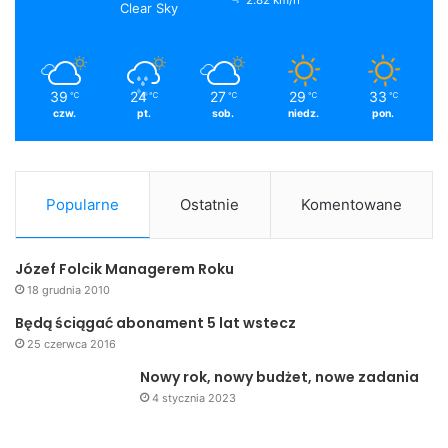
2.82 km/h
Clear Sky
39
24
27
29
33
℃
℃
℃
℃
℃
czw.
pt.
sob.
niedz.
pon.
Popularne
Ostatnie
Komentowane
Józef Folcik Managerem Roku
18 grudnia 2010
Będą ściągać abonament 5 lat wstecz
25 czerwca 2016
Nowy rok, nowy budżet, nowe zadania
4 stycznia 2023