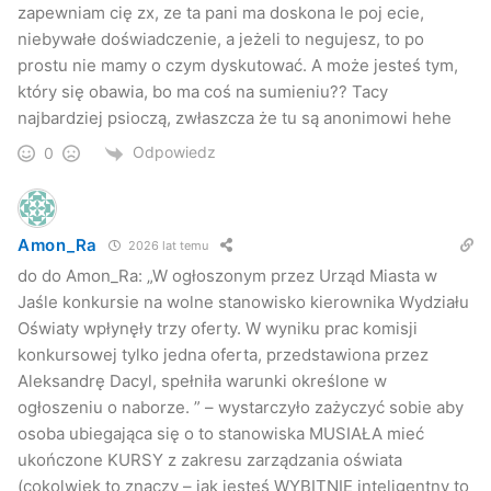
zapewniam cię zx, ze ta pani ma doskona le poj ecie,
niebywałe doświadczenie, a jeżeli to negujesz, to po
prostu nie mamy o czym dyskutować. A może jesteś tym,
który się obawia, bo ma coś na sumieniu?? Tacy
najbardziej psioczą, zwłaszcza że tu są anonimowi hehe
Odpowiedz
0
Amon_Ra
2026 lat temu
do do Amon_Ra: „W ogłoszonym przez Urząd Miasta w
Jaśle konkursie na wolne stanowisko kierownika Wydziału
Oświaty wpłynęły trzy oferty. W wyniku prac komisji
konkursowej tylko jedna oferta, przedstawiona przez
Aleksandrę Dacyl, spełniła warunki określone w
ogłoszeniu o naborze. ” – wystarczyło zażyczyć sobie aby
osoba ubiegająca się o to stanowiska MUSIAŁA mieć
ukończone KURSY z zakresu zarządzania oświata
(cokolwiek to znaczy – jak jesteś WYBITNIE inteligentny to