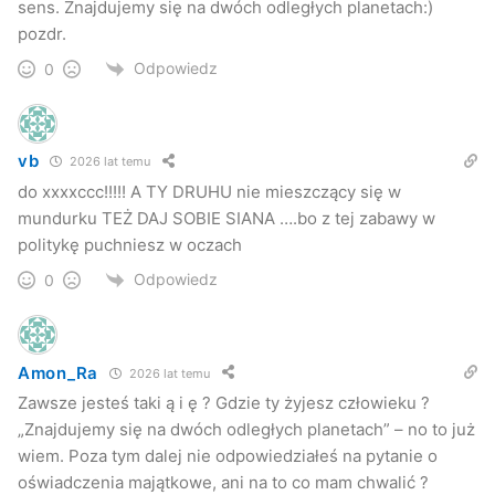
sens. Znajdujemy się na dwóch odległych planetach:)
pozdr.
Odpowiedz
0
vb
2026 lat temu
do xxxxccc!!!!! A TY DRUHU nie mieszczący się w
mundurku TEŻ DAJ SOBIE SIANA ….bo z tej zabawy w
politykę puchniesz w oczach
Odpowiedz
0
Amon_Ra
2026 lat temu
Zawsze jesteś taki ą i ę ? Gdzie ty żyjesz człowieku ?
„Znajdujemy się na dwóch odległych planetach” – no to już
wiem. Poza tym dalej nie odpowiedziałeś na pytanie o
oświadczenia majątkowe, ani na to co mam chwalić ?