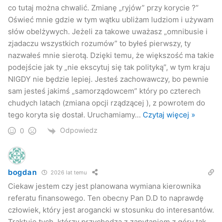
co tutaj można chwalić. Zmianę „ryjów” przy korycie ?”
Oświeć mnie gdzie w tym wątku ubliżam ludziom i używam
słów obelżywych. Jeżeli za takowe uważasz „omnibusie i
zjadaczu wszystkich rozumów” to byłeś pierwszy, ty
nazwałeś mnie sierotą. Dzięki temu, że większość ma takie
podejście jak ty „nie ekscytuj się tak polityką”, w tym kraju
NIGDY nie będzie lepiej. Jesteś zachowawczy, bo pewnie
sam jesteś jakimś „samorządowcem” który po czterech
chudych latach (zmiana opcji rządzącej ), z powrotem do
tego koryta się dostał. Uruchamiamy
…
Czytaj więcej »
Odpowiedz
0
bogdan
2026 lat temu
Ciekaw jestem czy jest planowana wymiana kierownika
referatu finansowego. Ten obecny Pan D.D to naprawdę
człowiek, który jest arogancki w stosunku do interesantów.
Traktuje tych, którzy przychodzą z zapytaniem z góry tak