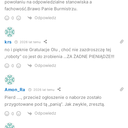
powołaniu na odpowiedzialne stanowiska a
fachowość.Brawo Panie Burmistrzu.
Odpowiedz
0
krs
2026 lat temu
no i pięknie Gratulacje Olu , choć nie zazdroszczę tej
„roboty” co jest do zrobienia …ZA ŻADNE PIENIĄDZE!!!
Odpowiedz
0
Amon_Ra
2026 lat temu
Pierd …., przecież ogłoszenie o naborze zostało
przygotowane pod tą „panią”. Jak zwykle, zresztą.
Odpowiedz
0