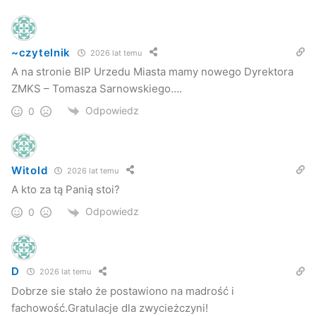
~czytelnik
2026 lat temu
A na stronie BIP Urzedu Miasta mamy nowego Dyrektora
ZMKS – Tomasza Sarnowskiego….
Odpowiedz
0
Witold
2026 lat temu
A kto za tą Panią stoi?
Odpowiedz
0
D
2026 lat temu
Dobrze sie stało że postawiono na madrość i
fachowość.Gratulacje dla zwycieżczyni!