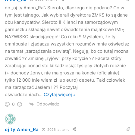
do „oj ty Amon_Ra”: Sieroto, dlaczego nie podano? Co w
tym jest tajnego. Jak wybierali dyrektora ZMKS to są dane
obu kandydatów. Sieroto !! Klienci na samorządowym
garnuszku składają nawet oświadczenia majątkowe IMIĘ I
NAZWISKO składającego!! Co roku !! Myślałem, że ty
omnibusie i zjadaczu wszystkich rozumów mnie oświecisz
na temat „zarządzania oświatą”. Neguję, bo co tutaj można
chwalić ?? Zmianę „ryjów” przy korycie ?? Faceta który
zarabiając ponad sto kilkadziesiąt tysięcy złotych rocznie
(+ dochody żony), nie ma grosza na koncie (oficjalnie),
tylko 12 000 (nie wiem zł lub euro) debetu. Taki człowiek
ma zarządzać Jasłem !!?? Poczytaj
oświadczeniach
…
Czytaj więcej »
Odpowiedz
0
oj ty Amon_Ra
2026 lat temu