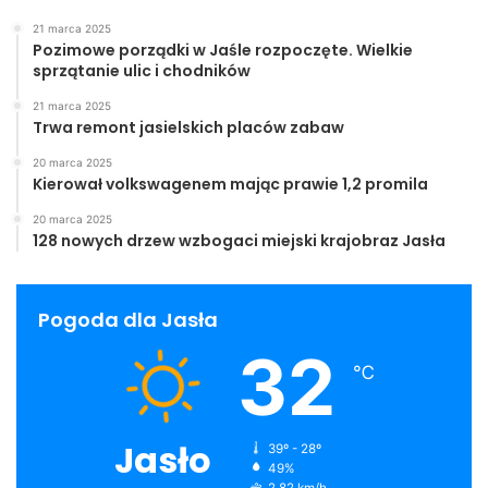
21 marca 2025
Pozimowe porządki w Jaśle rozpoczęte. Wielkie
sprzątanie ulic i chodników
21 marca 2025
Trwa remont jasielskich placów zabaw
20 marca 2025
Kierował volkswagenem mając prawie 1,2 promila
20 marca 2025
128 nowych drzew wzbogaci miejski krajobraz Jasła
Pogoda dla Jasła
32
℃
Jasło
39º - 28º
49%