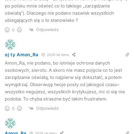
po polsku mnie oświeć co to takiego „zarządzanie
oświatą”). Dlaczego nie podano nazwisk wszystkich
ubiegających się o to stanowisko ?
Odpowiedz
0
oj ty Amon_Ra
2026 lat temu
Amon_Ra, nie podano, bo istnieje ochrona danych
osobowych, sieroto. A skoro nie masz pojęcia co to jest
zarządzanie oświatą, to najpierw się dokształć, a potem
wymądrzaj. Obserwuję twoje posty od jakiegoś czasu-
wszystko negujesz, wszystkich krytykujesz, nic ci się nie
podoba. To chyba straszne być takim frustratem.
Odpowiedz
0
Amon_Ra
2026 lat temu