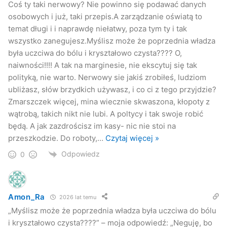
Coś ty taki nerwowy? Nie powinno się podawać danych
osobowych i już, taki przepis.A zarządzanie oświatą to
temat długi i i naprawdę niełatwy, poza tym ty i tak
wszystko zanegujesz.Myślisz może że poprzednia władza
była uczciwa do bólu i kryształowo czysta???? O,
naiwności!!!! A tak na marginesie, nie ekscytuj się tak
polityką, nie warto. Nerwowy sie jakiś zrobiłeś, ludziom
ubliżasz, słów brzydkich używasz, i co ci z tego przyjdzie?
Zmarszczek więcej, mina wiecznie skwaszona, kłopoty z
wątrobą, takich nikt nie lubi. A poltycy i tak swoje robić
będą. A jak zazdrościsz im kasy- nic nie stoi na
przeszkodzie. Do roboty,
…
Czytaj więcej »
Odpowiedz
0
Amon_Ra
2026 lat temu
„Myślisz może że poprzednia władza była uczciwa do bólu
i kryształowo czysta????” – moja odpowiedź: „Neguję, bo