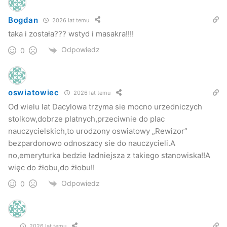
Bogdan
2026 lat temu
taka i została??? wstyd i masakra!!!!
Odpowiedz
0
oswiatowiec
2026 lat temu
Od wielu lat Dacylowa trzyma sie mocno urzedniczych
stolkow,dobrze platnych,przeciwnie do plac
nauczycielskich,to urodzony oswiatowy „Rewizor”
bezpardonowo odnoszacy sie do nauczycieli.A
no,emeryturka bedzie ładniejsza z takiego stanowiska!!A
więc do żłobu,do żłobu!!
Odpowiedz
0
...
2026 lat temu