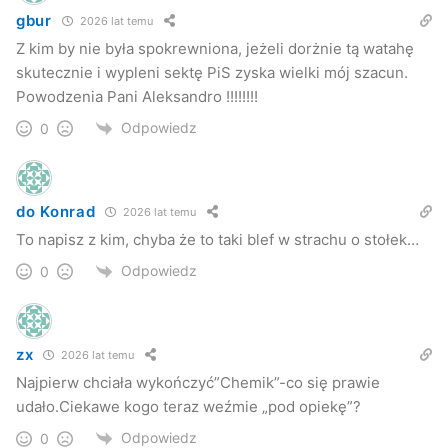
gbur
2026 lat temu
Z kim by nie była spokrewniona, jeżeli dorżnie tą watahę
skutecznie i wypleni sektę PiS zyska wielki mój szacun.
Powodzenia Pani Aleksandro !!!!!!!!
Odpowiedz
0
do Konrad
2026 lat temu
To napisz z kim, chyba że to taki blef w strachu o stołek…
Odpowiedz
0
zx
2026 lat temu
Najpierw chciała wykończyć”Chemik”-co się prawie
udało.Ciekawe kogo teraz weźmie „pod opiekę”?
Odpowiedz
0