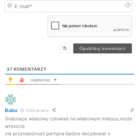
E
ę
-
*
m
a
i
l
*
37
KOMENTARZY
najstarszy
Bubu
2026 lat temu
Gratulacje właściwy człowiek na właściwym miejscu,może
wreszcie
nie przynależność partyjna będzie decydować o