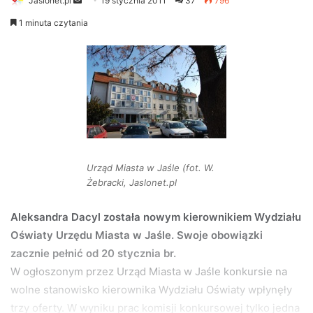
Jaslonet.pl
S
19 stycznia 2011
37
796
e
1 minuta czytania
n
d
a
n
e
m
a
i
Urząd Miasta w Jaśle (fot. W.
l
Żebracki, Jaslonet.pl
Aleksandra Dacyl została nowym kierownikiem Wydziału
Oświaty Urzędu Miasta w Jaśle. Swoje obowiązki
zacznie pełnić od 20 stycznia br.
W ogłoszonym przez Urząd Miasta w Jaśle konkursie na
wolne stanowisko kierownika Wydziału Oświaty wpłynęły
trzy oferty. W wyniku prac komisji konkursowej tylko jedna