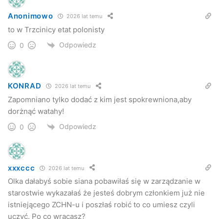
Anonimowo
2026 lat temu
to w Trzcinicy etat polonisty
Odpowiedz
0
KONRAD
2026 lat temu
Zapomniano tylko dodać z kim jest spokrewniona,aby
dorżnąć watahy!
Odpowiedz
0
xxxccc
2026 lat temu
Olka dałabyś sobie siana pobawiłaś się w zarządzanie w
starostwie wykazałaś że jesteś dobrym członkiem już nie
istniejącego ZCHN-u i poszłaś robić to co umiesz czyli
uczyć. Po co wracasz?