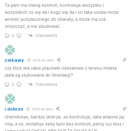
Ta pani ma manię kontroli, kontroluje wszystko i
wszystkich co się da i kogo się da i co taka osoba może
wnieść pożytecznego do oświaty, a może ma coś
zniszczyć, a nie zbudować.
Odpowiedz
0
ciekawy
2026 lat temu
czy ktoś wie jakie placówki oświatowe z terenu miasta
jasła są szykowane do likwidacji?
Odpowiedz
0
i dobrze
2026 lat temu
chemikman, bardzo dobrze, ze kontroluje, taka wlasnie jej
rola, a co, wolalbys zeby bylo bez kontroli, pelny luz blus i
samowolka? CHCIALABY DUSZA DO RAJU !!!