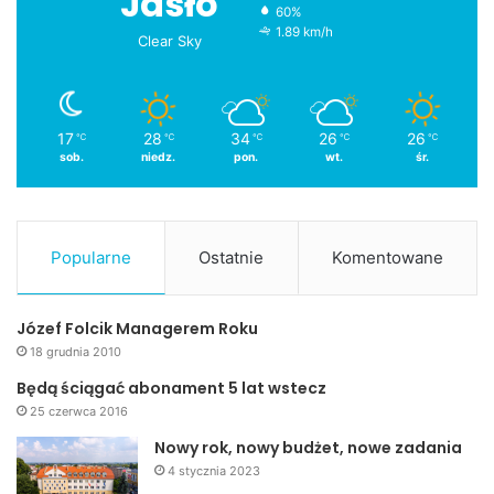
Jasło
60%
1.89 km/h
Clear Sky
17
28
34
26
26
℃
℃
℃
℃
℃
sob.
niedz.
pon.
wt.
śr.
Popularne
Ostatnie
Komentowane
Józef Folcik Managerem Roku
18 grudnia 2010
Będą ściągać abonament 5 lat wstecz
25 czerwca 2016
Nowy rok, nowy budżet, nowe zadania
4 stycznia 2023