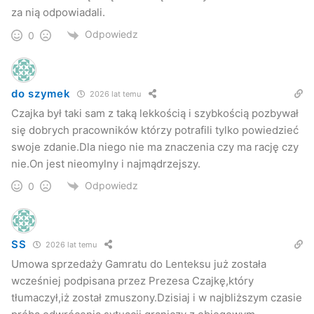
wszystkich okoliczności prywatyzacji, która budzi szereg
za nią odpowiadali.
wątpliwości. –
Wszystkie nasze petycje spotkały się z
Odpowiedz
0
odpowiedzią, że wszystko jest w najlepszym porządku. Te
odpowiedzi jednak nas nie przekonują. Kondycja Gamratu
jest na tyle bezpieczna, że nie ma potrzeby tych decyzji
do szymek
2026 lat temu
podejmować natychmiast i finalizować proces
Czajka był taki sam z taką lekkością i szybkością pozbywał
prywatyzacji. Chcemy jeszcze prosić, ale stanowczo Pana
się dobrych pracowników którzy potrafili tylko powiedzieć
ministra o zatrzymanie tego procesu.
swoje zdanie.Dla niego nie ma znaczenia czy ma rację czy
nie.On jest nieomylny i najmądrzejszy.
Związkowcy podkreślają, że władze samorządowe obecnej
Odpowiedz
0
kadencji, wspierają ich w swoich działaniach i starają się
zrobić wszystko by nie dopuścić do realizacji negatywnego
scenariusza związanego z prywatyzacją m.in. zwolnień
pracowników czy ograniczeniu zdolności produkcyjnych
SS
2026 lat temu
spółki.
Umowa sprzedaży Gamratu do Lenteksu już została
wcześniej podpisana przez Prezesa Czajkę,który
tłumaczył,iż został zmuszony.Dzisiaj i w najbliższym czasie
UMJ