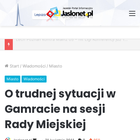
M
Wróżby – Prawda czy Fikcja?
Start
/
Wiadomości
/
Miasto
Miasto
Wiadomości
O trudnej sytuacji w
Gamracie na sesji
Rady Miejskiej