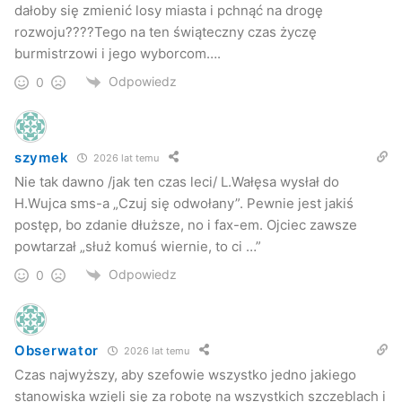
dałoby się zmienić losy miasta i pchnąć na drogę
nie krył Andrzej Czernecki, burmistrz Jasła –
W tej chwili
rozwoju????Tego na ten świąteczny czas życzę
prywatyzacja jest na swoim, niestety, negatywnym finiszu.
burmistrzowi i jego wyborcom….
Tutaj wielkie pole do działania było w roku 2009, 2010.
Odpowiedz
0
Teraz decyzja jest praktycznie podjęta, ale dyskutowaliśmy
na posiedzeniu Rady jak można pomóc pracownikom, bo
przecież jesteśmy wspólnym organizmem i nie możemy
pozostawić tych pracowników wyłącznie samym sobie.
To
szymek
2026 lat temu
jest najgorszy scenariusz jaki może być, nagle będziemy
Nie tak dawno /jak ten czas leci/ L.Wałęsa wysłał do
mieli kilkaset osób bez pracy. W tej chwili największym
H.Wujca sms-a „Czuj się odwołany”. Pewnie jest jakiś
postęp, bo zdanie dłuższe, no i fax-em. Ojciec zawsze
problemem jest nie do końca dopowiedziana sprawa
powtarzał „służ komuś wiernie, to ci …”
pakietu zabezpieczającego pracowników, a także liczba
osób, które mają pracować w Gamracie
– podkreśla
Odpowiedz
0
Czernecki.
Czernecki przypomniał również, że władze samorządowe
Obserwator
2026 lat temu
zwracały się z pismami m.in. do ministra skarbu Aleksandra
Czas najwyższy, aby szefowie wszystko jedno jakiego
Grada i minister Julii Pitery z prośbą o wyjaśnienie
stanowiska wzięli się za robotę na wszystkich szczeblach i