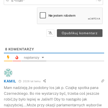
-
*
m
ciągu, będą decyzjami tylko i wyłącznie służącymi firmie
a
Gamrat, jej pracownikom i społeczności lokalnej –
mówił A.
i
l
Czajka.
*
8
KOMENTARZY
najstarszy
KAMIL
2026 lat temu
Mam nadzieję,że podobny los jak p. Czajkę spotka pana
Czerneckiego. Bo nie wystarczy być, trzeba coś jeszcze
Pikieta pracowników Gamratu pod biurowcem (fot. archiwum)
robić,by było lepiej w Jaśle!!! Oby to nastąpiło jak
najszybciej….Może przy okazji parlamentarnych wyborów
Swojego zaskoczenia decyzją o odwołaniu prezesa spółki