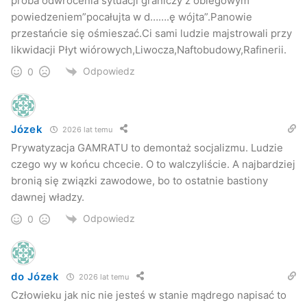
próba odwrócenia sytuacji graniczy z obiegowym
powiedzeniem”pocałujta w d…….ę wójta”.Panowie
czajka
gamrat
Jasło
miasto
przestańcie się ośmieszać.Ci sami ludzie majstrowali przy
likwidacji Płyt wiórowych,Liwocza,Naftobudowy,Rafinerii.
prywatyzacja
sesja
Odpowiedz
0
Józek
2026 lat temu
Prywatyzacja GAMRATU to demontaż socjalizmu. Ludzie
czego wy w końcu chcecie. O to walczyliście. A najbardziej
bronią się związki zawodowe, bo to ostatnie bastiony
dawnej władzy.
Odpowiedz
0
do Józek
2026 lat temu
Człowieku jak nic nie jesteś w stanie mądrego napisać to