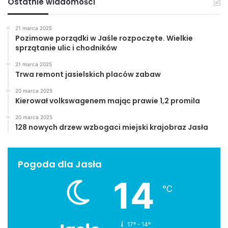
Ostatnie wiadomości
21 marca 2025
Pozimowe porządki w Jaśle rozpoczęte. Wielkie
sprzątanie ulic i chodników
21 marca 2025
Trwa remont jasielskich placów zabaw
20 marca 2025
Kierował volkswagenem mając prawie 1,2 promila
20 marca 2025
128 nowych drzew wzbogaci miejski krajobraz Jasła
Pogoda dla Jasła
14
℃
17º - 14º