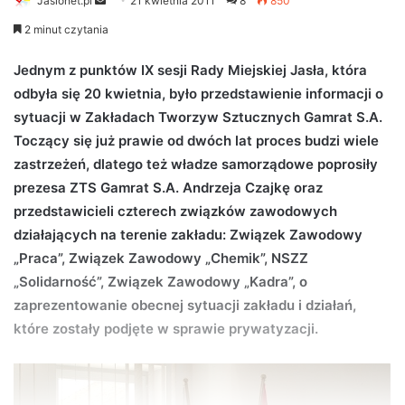
Jaslonet.pl
S
21 kwietnia 2011
8
850
e
2 minut czytania
n
d
Jednym z punktów IX sesji Rady Miejskiej Jasła, która
a
odbyła się 20 kwietnia, było przedstawienie informacji o
n
sytuacji w Zakładach Tworzyw Sztucznych Gamrat S.A.
e
Toczący się już prawie od dwóch lat proces budzi wiele
m
zastrzeżeń, dlatego też władze samorządowe poprosiły
a
prezesa ZTS Gamrat S.A. Andrzeja Czajkę oraz
i
przedstawicieli czterech związków zawodowych
l
działających na terenie zakładu: Związek Zawodowy
„Praca”, Związek Zawodowy „Chemik”, NSZZ
„Solidarność”, Związek Zawodowy „Kadra”, o
zaprezentowanie obecnej sytuacji zakładu i działań,
które zostały podjęte w sprawie prywatyzacji.