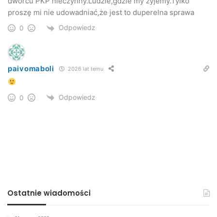
dworcu PKP nieczynny.Ludzie,gdzie my żyjemy.Tylko
proszę mi nie udowadniać,że jest to duperelna sprawa
Odpowiedz
0
paivomaboli
2026 lat temu
Odpowiedz
0
Ostatnie wiadomości