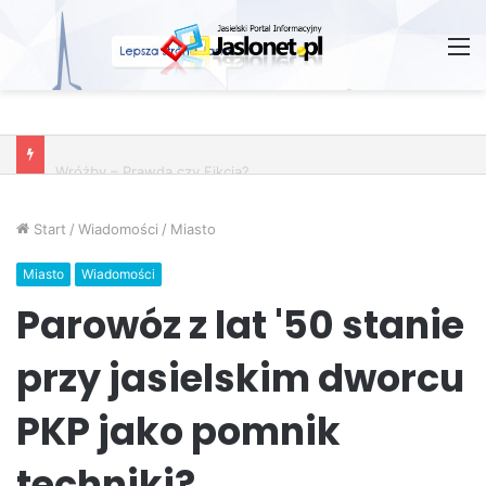
M
Wróżby – Prawda czy Fikcja?
Start
/
Wiadomości
/
Miasto
Miasto
Wiadomości
Parowóz z lat '50 stanie
przy jasielskim dworcu
PKP jako pomnik
techniki?