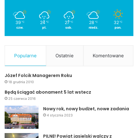
39
24
27
28
32
℃
℃
℃
℃
℃
czw.
pt.
sob.
niedz.
pon.
Popularne
Ostatnie
Komentowane
Józef Folcik Managerem Roku
18 grudnia 2010
Będą ściągać abonament 5 lat wstecz
25 czerwca 2016
Nowy rok, nowy budżet, nowe zadania
4 stycznia 2023
PILNE! Powiat jasielski walczy z