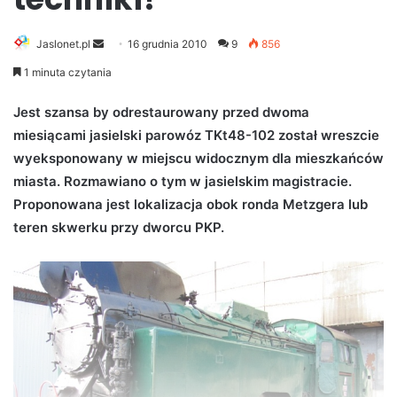
Jaslonet.pl
S
16 grudnia 2010
9
856
e
1 minuta czytania
n
d
Jest szansa by odrestaurowany przed dwoma
a
miesiącami jasielski parowóz TKt48-102 został wreszcie
n
wyeksponowany w miejscu widocznym dla mieszkańców
e
miasta. Rozmawiano o tym w jasielskim magistracie.
m
Proponowana jest lokalizacja obok ronda Metzgera lub
a
teren skwerku przy dworcu PKP.
i
l