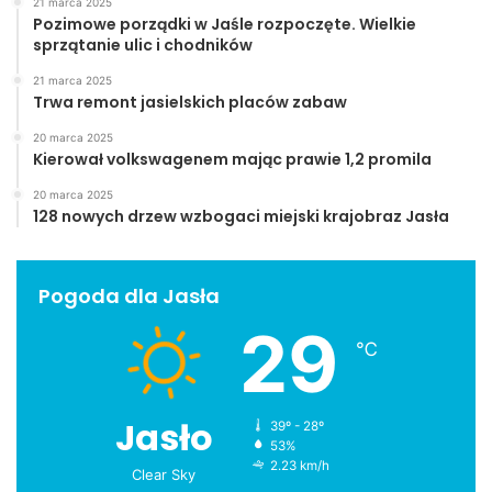
21 marca 2025
Pozimowe porządki w Jaśle rozpoczęte. Wielkie
sprzątanie ulic i chodników
21 marca 2025
Trwa remont jasielskich placów zabaw
20 marca 2025
Kierował volkswagenem mając prawie 1,2 promila
20 marca 2025
128 nowych drzew wzbogaci miejski krajobraz Jasła
Pogoda dla Jasła
29
℃
Jasło
39º - 28º
53%
2.23 km/h
Clear Sky