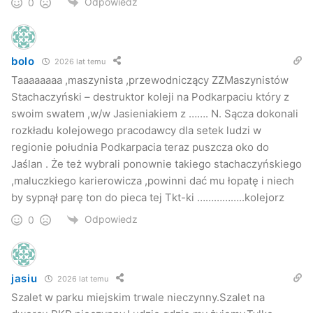
Odpowiedz
0
bolo
2026 lat temu
Taaaaaaaa ,maszynista ,przewodniczący ZZMaszynistów
Stachaczyński – destruktor koleji na Podkarpaciu który z
swoim swatem ,w/w Jasieniakiem z ……. N. Sącza dokonali
rozkładu kolejowego pracodawcy dla setek ludzi w
regionie południa Podkarpacia teraz puszcza oko do
Jaślan . Że też wybrali ponownie takiego stachaczyńskiego
,maluczkiego karierowicza ,powinni dać mu łopatę i niech
by sypnął parę ton do pieca tej Tkt-ki ……………..kolejorz
Odpowiedz
0
jasiu
2026 lat temu
Szalet w parku miejskim trwale nieczynny.Szalet na