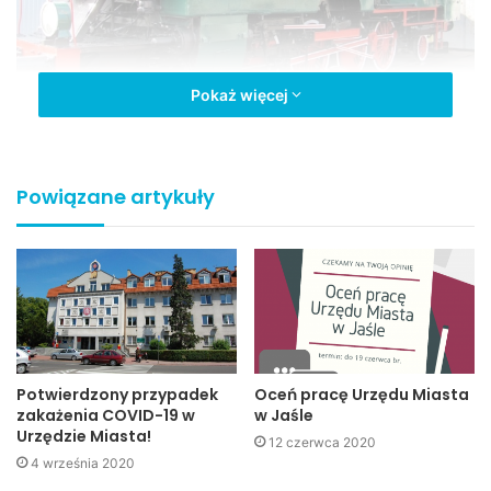
Pokaż więcej
Parowóz TKt48-102 foto: Bogdan Dybaś (PKP CARGO S.A.)
Powiązane artykuły
Andrzej Czernecki, burmistrz
Potwierdzony przypadek
Oceń pracę Urzędu Miasta
Jasła (fot. W. Żebracki,
zakażenia COVID-19 w
w Jaśle
Urzędzie Miasta!
Jaslonet.pl)
12 czerwca 2020
4 września 2020
–
Jest wiele ciekawych inicjatyw i tej na pewno nie