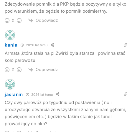
nowego parowozu uważanego dotąd za nieistniejący
–
Zdecydowanie pomnik dla PKP będzie pozytywny ale tylko
pisze na swojej stronie internetowej fundacja Era
pod warunkiem, że będzie to pomnik pośmiertny.
Parowozu.
Odpowiedz
0
W. Żebracki
Jaslonet.pl
kania
2026 lat temu
kolej
lokomotywa
parowóz
Armata ,która stała na pl.Żwirki była starsza i powinna stać
koło parowozu
pkp
urząd miasta
Odpowiedz
0
jaslanin
2026 lat temu
Czy owy parowóz po tygodniu od postawienia ( no i
uroczystego otwarcia ze wszystkimi znanymi nam gębami,
poświęceniem etc. ) będzie w takim stanie jak tunel
prowadzący do pkp?