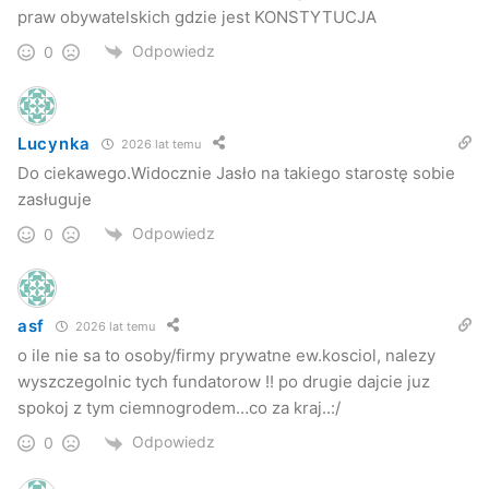
praw obywatelskich gdzie jest KONSTYTUCJA
Odpowiedz
0
Lucynka
2026 lat temu
Do ciekawego.Widocznie Jasło na takiego starostę sobie
zasługuje
Odpowiedz
0
asf
2026 lat temu
o ile nie sa to osoby/firmy prywatne ew.kosciol, nalezy
wyszczegolnic tych fundatorow !! po drugie dajcie juz
spokoj z tym ciemnogrodem…co za kraj..:/
Odpowiedz
0