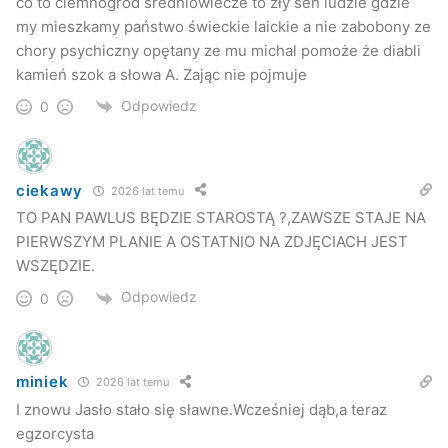
co to ciemnogród średniowiecze to zły sen ludzie gdzie
my mieszkamy państwo świeckie laickie a nie zabobony ze
chory psychiczny opętany ze mu michal pomoże że diabli
kamień szok a słowa A. Zając nie pojmuje
Odpowiedz
0
ciekawy
2026 lat temu
TO PAN PAWLUS BĘDZIE STAROSTĄ ?,ZAWSZE STAJE NA
PIERWSZYM PLANIE A OSTATNIO NA ZDJĘCIACH JEST
WSZĘDZIE.
Odpowiedz
0
miniek
2026 lat temu
I znowu Jasło stało się sławne.Wcześniej dąb,a teraz
egzorcysta