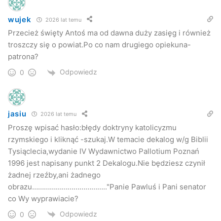
Społecznej w Foluszu. Dyrektor placówki podkreśla, że
pomnik dla pacjentów ma symboliczne znaczenia. Wiele
wujek
2026 lat temu
osób nadal postrzega osoby chore psychiczna jako osoby
Przecież święty Antoś ma od dawna duży zasięg i również
opętane.
troszczy się o powiat.Po co nam drugiego opiekuna-
patrona?
Odpowiedz
0
jasiu
2026 lat temu
Proszę wpisać hasło:błędy doktryny katolicyzmu
rzymskiego i kliknąć -szukaj.W temacie dekalog w/g Biblii
Tysiąclecia,wydanie IV Wydawnictwo Pallotium Poznań
1996 jest napisany punkt 2 Dekalogu.Nie będziesz czynił
żadnej rzeźby,ani żadnego
obrazu……………………………….."Panie Pawluś i Pani senator
co Wy wyprawiacie?
Odpowiedz
0