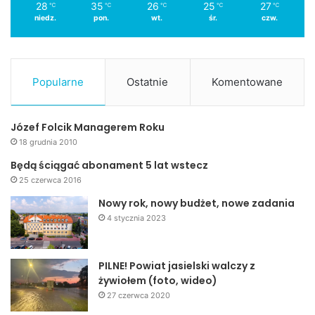
28
35
26
25
27
℃
℃
℃
℃
℃
niedz.
pon.
wt.
śr.
czw.
Popularne
Ostatnie
Komentowane
Józef Folcik Managerem Roku
18 grudnia 2010
Będą ściągać abonament 5 lat wstecz
25 czerwca 2016
Nowy rok, nowy budżet, nowe zadania
4 stycznia 2023
PILNE! Powiat jasielski walczy z
żywiołem (foto, wideo)
27 czerwca 2020