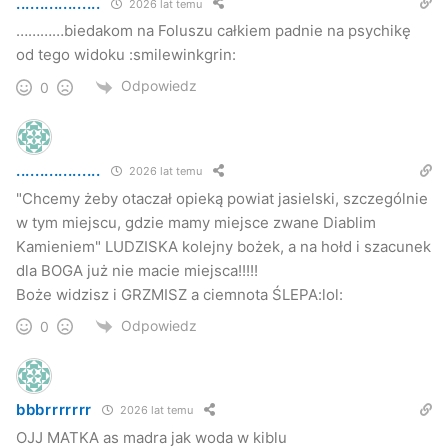
..................
2026 lat temu
…………biedakom na Foluszu całkiem padnie na psychikę
od tego widoku :smilewinkgrin:
Odpowiedz
0
..................
2026 lat temu
"Chcemy żeby otaczał opieką powiat jasielski, szczególnie
w tym miejscu, gdzie mamy miejsce zwane Diablim
Kamieniem" LUDZISKA kolejny bożek, a na hołd i szacunek
dla BOGA już nie macie miejsca!!!!!
Boże widzisz i GRZMISZ a ciemnota ŚLEPA:lol:
Odpowiedz
0
bbbrrrrrrr
2026 lat temu
OJJ MATKA as madra jak woda w kiblu