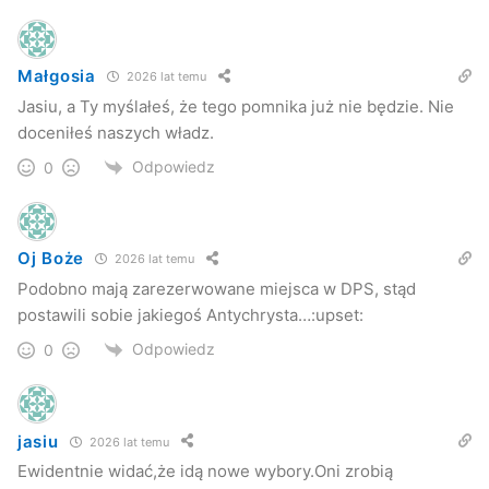
Małgosia
2026 lat temu
Jasiu, a Ty myślałeś, że tego pomnika już nie będzie. Nie
doceniłeś naszych władz.
Odpowiedz
0
Oj Boże
2026 lat temu
Podobno mają zarezerwowane miejsca w DPS, stąd
postawili sobie jakiegoś Antychrysta…:upset:
–
Jest to czasami wynikiem braku rozpoznania choroby
Odpowiedz
0
psychicznej. Jak idzie ktoś do egzorcysty, myśli, że jest
opętany, a okazuje się po czasie, że jest chory psychicznie
– tłumaczy Rafał Gużkowski, dyrektor DPS w Foluszu.
jasiu
2026 lat temu
Dzięki tej figurze, zdaniem dyrektora, łatwiej będzie
Ewidentnie widać,że idą nowe wybory.Oni zrobią