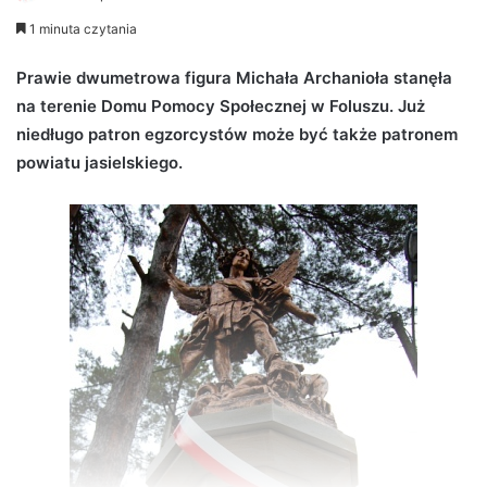
e
1 minuta czytania
n
d
Prawie dwumetrowa figura Michała Archanioła stanęła
a
na terenie Domu Pomocy Społecznej w Foluszu. Już
n
niedługo patron egzorcystów może być także patronem
e
powiatu jasielskiego.
m
a
i
l