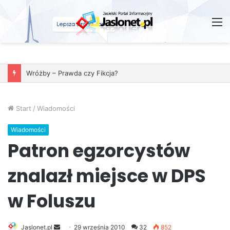
M
Wróżby – Prawda czy Fikcja?
Start
/
Wiadomości
Wiadomości
Patron egzorcystów
znalazł miejsce w DPS
w Foluszu
Jaslonet.pl
S
29 września 2010
32
852