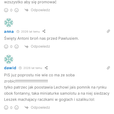
przełamywać stereotypy w ludzkiej mentalności.
wzszystko aby się promować
Odpowiedz
0
–
Mogę powiedzieć teraz, że dzięki temu, że ta figura jest
na terenie Domu Pomocy Społecznej ludzie zauważą, że
nie jest to już kwestia złego ducha, a wręcz przeciwnie. Ci
anna
2026 lat temu
chorzy zwracają się do Michała Archanioła o to, aby ich
Święty Antoni broń nas przed Pawlusiem.
uzdrowił i aby ten zły duch na nich nie oddziaływał
–
Odpowiedz
0
dodaje Gużkowski.
Kuba Kowalczyk
Jaslonet.pl
dawid
2026 lat temu
PiS juz poprostu nie wie co ma ze soba
zrobic!!!!!!!!!!!!!!!!!!!!!!!!!!!!!!!!
dps
folusz
tylko patrzec jak poostawia Lechowi jais pomnik na rynku
obok fontanny, taka miniaturke samolotu a na niej siedzacy
Leszek machajacy raczkami w goglach i szaliku:lol:
Odpowiedz
0