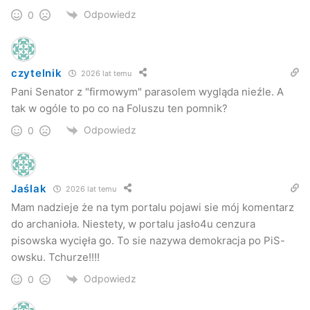
Odpowiedz
0
czytelnik
2026 lat temu
Pani Senator z "firmowym" parasolem wygląda nieźle. A
tak w ogóle to po co na Foluszu ten pomnik?
Odpowiedz
0
–
Jest to dla nas, dla mnie – byłej radnej, przewodniczącej
rady, ale myślę dla całego powiatu wielka uroczystość i
wielkie wydarzenie. Szczególny patron, który będzie
Jaślak
2026 lat temu
roztaczał z Folusza na cały powiat jasielski i myślę, że na
Mam nadzieje że na tym portalu pojawi sie mój komentarz
do archanioła. Niestety, w portalu jasło4u cenzura
najbliższą okolicę swoje łaski i swoją opiekę, która jest
pisowska wycięła go. To sie nazywa demokracja po PiS-
nam niezmiernie potrzebna w codziennym, niełatwym
owsku. Tchurze!!!!
życiu
– mówiła dziś Alicja Zając.
Odpowiedz
0
Pomnik postawiony został na terenie Domu Pomocy