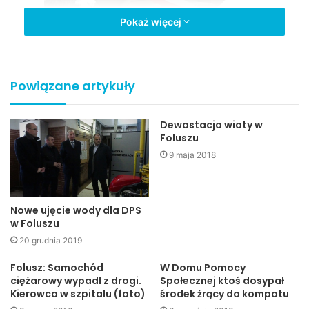
Pokaż więcej
Powiązane artykuły
Dewastacja wiaty w
Foluszu
9 maja 2018
–
Rada powiatu zdecyduje czy św. Michał Archanioł będzie
patronem powiatu. Chcemy żeby otaczał opieką powiat
Nowe ujęcie wody dla DPS
jasielski, szczególnie w tym miejscu, gdzie mamy miejsce
w Foluszu
zwane Diablim Kamieniem. Dla przeciwwagi właśnie stąd
20 grudnia 2019
Michał Archanioł będzie spozierał na cały powiat jasielski
–
Folusz: Samochód
W Domu Pomocy
mówił dziś Adam Pawluś inicjator budowy figury.
ciężarowy wypadł z drogi.
Społecznej ktoś dosypał
Kierowca w szpitalu (foto)
środek żrący do kompotu
Figura Michała Archanioła ma niecałe 2m wysokości,