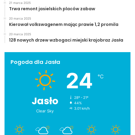
21 marca 2025
Trwa remont jasielskich placów zabaw
20 marca 2025
Kierował volkswagenem mając prawie 1,2 promila
20 marca 2025
128 nowych drzew wzbogaci miejski krajobraz Jasła
Pogoda dla Jasła
24
℃
Jasło
28º - 21º
44%
3.01 km/h
Clear Sky