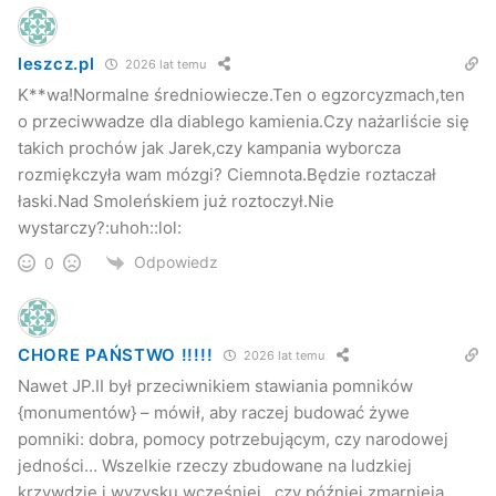
leszcz.pl
2026 lat temu
K**wa!Normalne średniowiecze.Ten o egzorcyzmach,ten
o przeciwwadze dla diablego kamienia.Czy nażarliście się
takich prochów jak Jarek,czy kampania wyborcza
rozmiękczyła wam mózgi? Ciemnota.Będzie roztaczał
łaski.Nad Smoleńskiem już roztoczył.Nie
wystarczy?:uhoh::lol:
Odpowiedz
0
CHORE PAŃSTWO !!!!!
2026 lat temu
Nawet JP.II był przeciwnikiem stawiania pomników
{monumentów} – mówił, aby raczej budować żywe
pomniki: dobra, pomocy potrzebującym, czy narodowej
jedności… Wszelkie rzeczy zbudowane na ludzkiej
krzywdzie i wyzysku wcześniej , czy później zmarnieją …