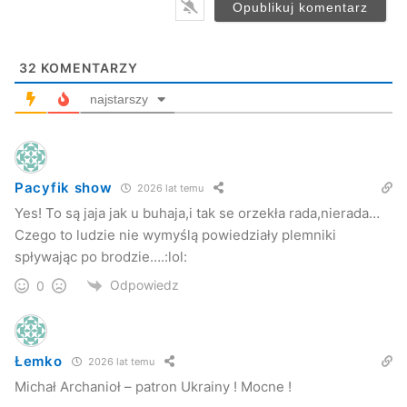
32
KOMENTARZY
najstarszy
Pacyfik show
2026 lat temu
Yes! To są jaja jak u buhaja,i tak se orzekła rada,nierada…
Czego to ludzie nie wymyślą powiedziały plemniki
spływając po brodzie….:lol:
Odpowiedz
0
Łemko
2026 lat temu
Michał Archanioł – patron Ukrainy ! Mocne !
–
Były drobne wpłaty i były duże wpłaty – powyżej tysiąca i