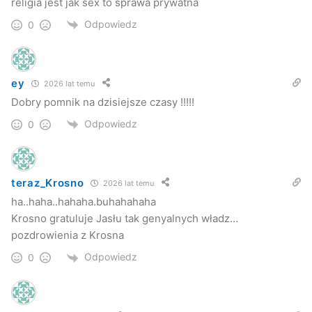
religia jest jak sex to sprawa prywatna
Odpowiedz
0
ey
2026 lat temu
Dobry pomnik na dzisiejsze czasy !!!!!
Odpowiedz
0
teraz_Krosno
2026 lat temu
ha..haha..hahaha.buhahahaha
Krosno gratuluje Jasłu tak genyalnych władz…
pozdrowienia z Krosna
Odpowiedz
0