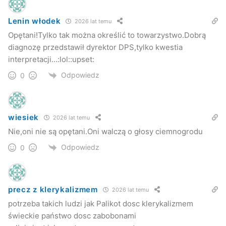
Lenin włodek
2026 lat temu
Opętani!Tylko tak można określić to towarzystwo.Dobrą
diagnozę przedstawił dyrektor DPS,tylko kwestia
interpretacji…:lol::upset:
Odpowiedz
0
wiesiek
2026 lat temu
Nie,oni nie są opętani.Oni walczą o głosy ciemnogrodu
Odpowiedz
0
precz z klerykalizmem
2026 lat temu
potrzeba takich ludzi jak Palikot dosc klerykalizmem
świeckie państwo dosc zabobonami