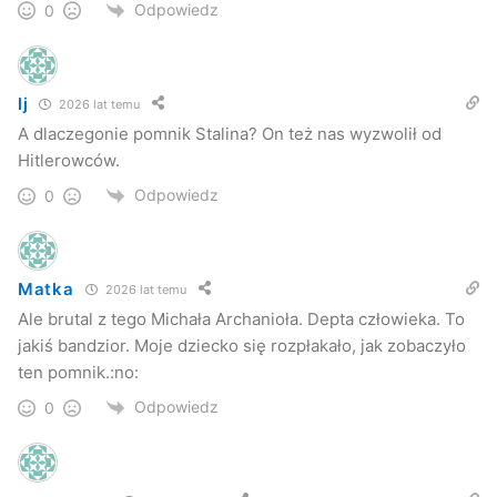
Odpowiedz
0
dwóch tysięcy złotych, jak i takie po 20 zł, wpłacane
również przez pracowników starostwa
– tłumaczy Pawluś.
Swojego zadowolenia z postawienia figury Michała
lj
2026 lat temu
Archanioła na Foluszu nie kryła Alicja Zając, która
A dlaczegonie pomnik Stalina? On też nas wyzwolił od
wielokrotnie podkreślała, że będzie jej patronem.
Hitlerowców.
Odpowiedz
0
Matka
2026 lat temu
Ale brutal z tego Michała Archanioła. Depta człowieka. To
jakiś bandzior. Moje dziecko się rozpłakało, jak zobaczyło
ten pomnik.:no:
Odpowiedz
0