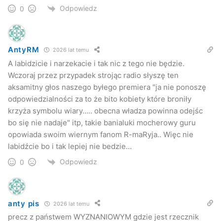
Odpowiedz
0
AntyRM
2026 lat temu
A labidzicie i narzekacie i tak nic z tego nie będzie.
Wczoraj przez przypadek strojąc radio słyszę ten
aksamitny głos naszego byłego premiera "ja nie ponoszę
odpowiedzialności za to że bito kobiety które broniły
krzyża symbolu wiary….. obecna władza powinna odejśc
bo się nie nadaje" itp, takie banialuki mocherowy guru
opowiada swoim wiernym fanom R-maRyja.. Więc nie
labidźcie bo i tak lepiej nie bedzie…
Odpowiedz
0
anty pis
2026 lat temu
precz z państwem WYZNANIOWYM gdzie jest rzecznik