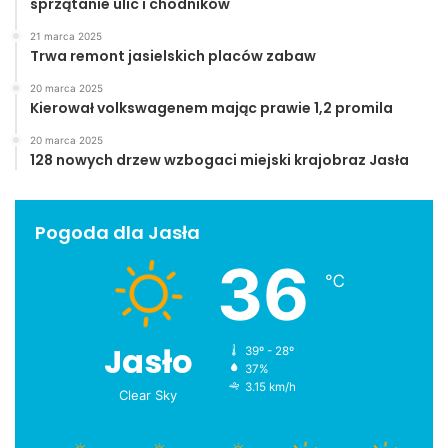
sprzątanie ulic i chodników
21 marca 2025
Trwa remont jasielskich placów zabaw
20 marca 2025
Kierował volkswagenem mając prawie 1,2 promila
20 marca 2025
128 nowych drzew wzbogaci miejski krajobraz Jasła
Pogoda dla Jasła
36
℃
Jasło
39º - 28º
37%
3.15 km/h
Clear Sky