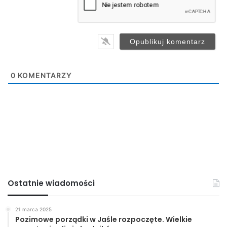
l
*
0
KOMENTARZY
Ostatnie wiadomości
21 marca 2025
Pozimowe porządki w Jaśle rozpoczęte. Wielkie