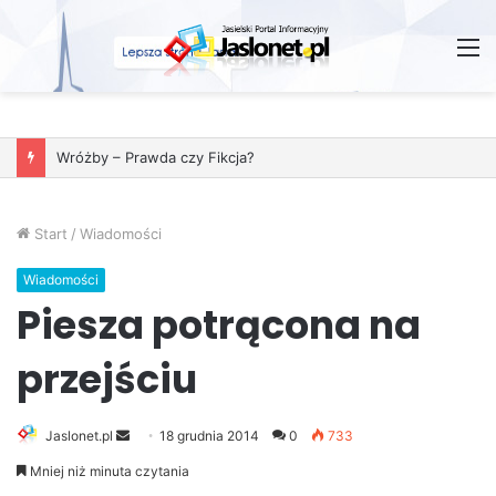
M
Wróżby – Prawda czy Fikcja?
Start
/
Wiadomości
Wiadomości
Piesza potrącona na
przejściu
Jaslonet.pl
S
18 grudnia 2014
0
733
e
Mniej niż minuta czytania
n