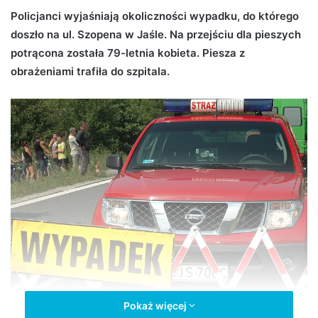
d
Policjanci wyjaśniają okoliczności wypadku, do którego
a
doszło na ul. Szopena w Jaśle. Na przejściu dla pieszych
n
potrącona została 79-letnia kobieta. Piesza z
e
obrażeniami trafiła do szpitala.
m
a
i
l
Piesza potrącona na przejściu
Pokaż więcej