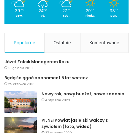
39
24
27
29
33
℃
℃
℃
℃
℃
czw.
pt.
sob.
niedz.
pon.
Popularne
Ostatnie
Komentowane
Józef Folcik Managerem Roku
18 grudnia 2010
Będą ściągać abonament 5 lat wstecz
25 czerwca 2016
Nowy rok, nowy budżet, nowe zadania
4 stycznia 2023
PILNE! Powiat jasielski walczy z
żywiołem (foto, wideo)
27 czerwca 2020