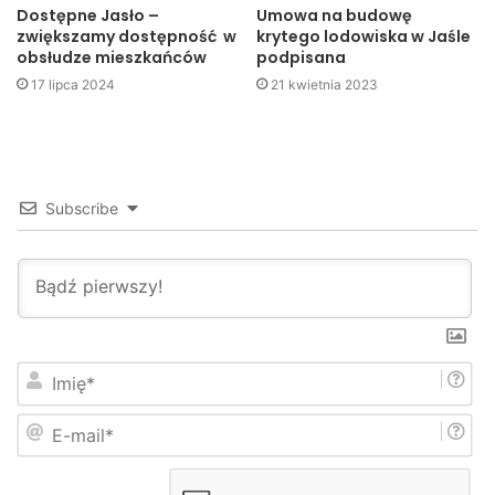
Dostępne Jasło –
Umowa na budowę
Jasło
KPP Jasło
miasto
zwiększamy dostępność w
krytego lodowiska w Jaśle
obsłudze mieszkańców
podpisana
wypadki
17 lipca 2024
21 kwietnia 2023
Subscribe
I
m
i
E
ę
-
*
m
a
i