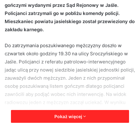
gończymi wydanymi przez Sąd Rejonowy w Jaśle.
Policjanci zatrzymali go w pobliżu komendy policji.
Mieszkaniec powiatu jasielskiego został przewieziony do
zakładu karnego.
Do zatrzymania poszukiwanego mężczyzny doszło w
czwartek około godziny 19.30 na ulicy Sroczyńskiego w
Jaśle. Policjanci z referatu patrolowo-interwencyjnego
jadąc ulicą przy nowej siedzibie jasielskiej jednostki policji,
zauważyli dwóch mężczyzn. Jeden z nich przypominał
osobę poszukiwaną listem gończym dlatego policjanci
zawrócili aby podjąć wobec nich interwencję. Na widok
radiowozu jeden z mężczyzn zaczął uciekać. W wyniku
szybkiej reakcji mundurowych, po krótkim pościgu,
Pokaż więcej
mężczyzna został zatrzymany.
Po sprawdzeniu, 31-letni mieszkaniec powiatu jasielskiego