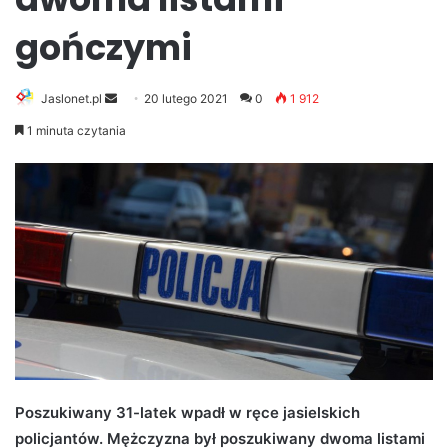
gończymi
Jaslonet.pl
S
20 lutego 2021
0
1 912
e
1 minuta czytania
n
d
a
n
e
m
a
i
l
Poszukiwany 31-latek wpadł w ręce jasielskich
policjantów. Mężczyzna był poszukiwany dwoma listami