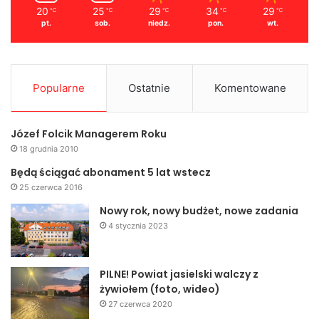
20
25
29
34
29
℃
℃
℃
℃
℃
pt.
sob.
niedz.
pon.
wt.
Popularne
Ostatnie
Komentowane
Józef Folcik Managerem Roku
18 grudnia 2010
Będą ściągać abonament 5 lat wstecz
25 czerwca 2016
Nowy rok, nowy budżet, nowe zadania
4 stycznia 2023
PILNE! Powiat jasielski walczy z
żywiołem (foto, wideo)
27 czerwca 2020