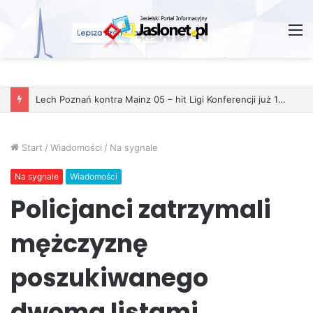
M
Lech Poznań kontra Mainz 05 – hit Ligi Konferencji już 11 grudnia
Start
/
Wiadomości
/
Na sygnale
Na sygnale
Wiadomości
Policjanci zatrzymali
mężczyznę
poszukiwanego
dwoma listami