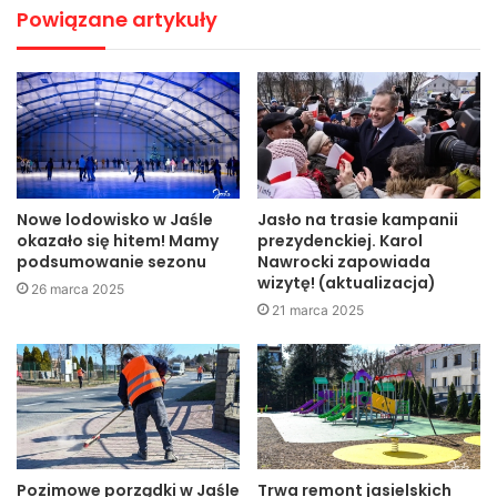
okazał się osobą poszukiwaną dwoma listami gończymi
Powiązane artykuły
wydanymi przez Sąd Rejonowy w Jaśle.
Zgodnie z dyspozycją sądu mężczyzna trafił do zakładu
karnego.
KPP Jasło
Nowe lodowisko w Jaśle
Jasło na trasie kampanii
okazało się hitem! Mamy
prezydenckiej. Karol
Jasło
miasto
policja
powiat
podsumowanie sezonu
Nawrocki zapowiada
wizytę! (aktualizacja)
26 marca 2025
top
21 marca 2025
Pozimowe porządki w Jaśle
Trwa remont jasielskich