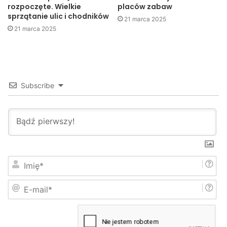
rozpoczęte. Wielkie
placów zabaw
sprzątanie ulic i chodników
21 marca 2025
21 marca 2025
Subscribe
I
m
i
E
ę
-
*
m
a
i
l