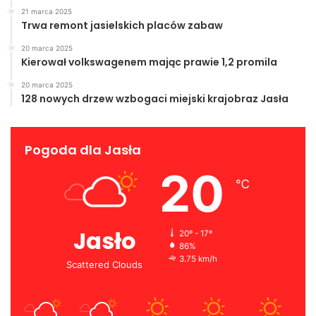
21 marca 2025
Trwa remont jasielskich placów zabaw
20 marca 2025
Kierował volkswagenem mając prawie 1,2 promila
20 marca 2025
128 nowych drzew wzbogaci miejski krajobraz Jasła
Pogoda dla Jasła
20
℃
Jasło
20º - 17º
86%
3.75 km/h
Scattered Clouds