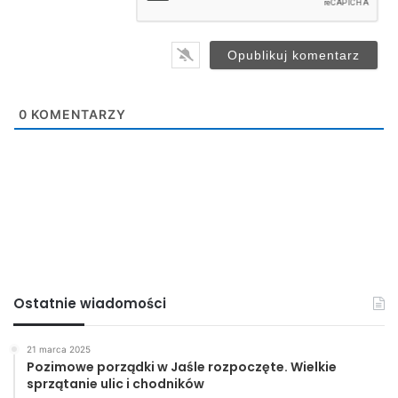
*
0
KOMENTARZY
Ostatnie wiadomości
21 marca 2025
Pozimowe porządki w Jaśle rozpoczęte. Wielkie
sprzątanie ulic i chodników