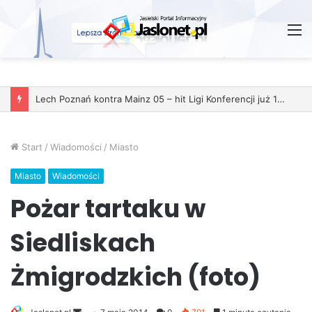
M
Lech Poznań kontra Mainz 05 – hit Ligi Konferencji już 11 grudnia
Start
/
Wiadomości
/
Miasto
Miasto
Wiadomości
Pożar tartaku w
Siedliskach
Żmigrodzkich (foto)