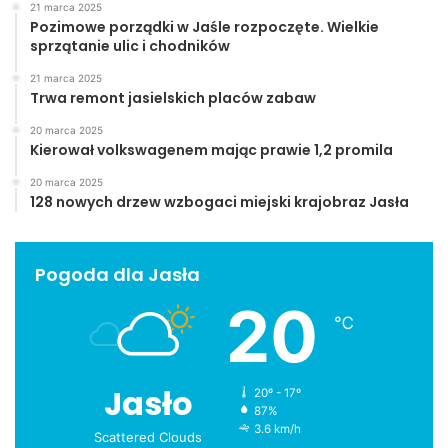
21 marca 2025
Pozimowe porządki w Jaśle rozpoczęte. Wielkie
sprzątanie ulic i chodników
21 marca 2025
Trwa remont jasielskich placów zabaw
20 marca 2025
Kierował volkswagenem mając prawie 1,2 promila
20 marca 2025
128 nowych drzew wzbogaci miejski krajobraz Jasła
Pogoda dla Jasła
20
℃
Jasło
20º - 17º
87%
3.6 km/h
Scattered Clouds