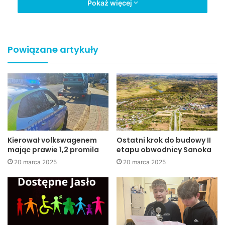
Pokaż więcej
Pożar tartaku w Siedliskach Żmigrodzkich (fot. Marek Sroka,
nowyzmigrod.net)
Powiązane artykuły
Właściciel chcący gasić pożar ucierpiał doznał poparzenia
nogi i przewieziony został karetką do szpitala w Jaśle. Jako
pierwsza na miejscu zdarzenia pojawiła się jednostka OSP
z Siedlisk Żmigrodzkich oraz Starego Żmigrodu. W akcji
ratowniczo-gaśniczej uczestniczyły także jednostki OSP
ze Skalnika, Łysej Góry oraz Nowego Żmigrodu.
Kierował volkswagenem
Ostatni krok do budowy II
mając prawie 1,2 promila
etapu obwodnicy Sanoka
20 marca 2025
20 marca 2025