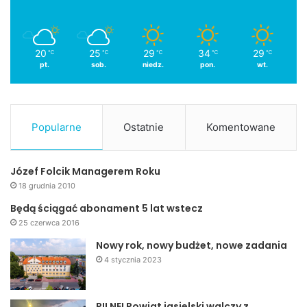
20
25
29
34
29
℃
℃
℃
℃
℃
pt.
sob.
niedz.
pon.
wt.
Popularne
Ostatnie
Komentowane
Józef Folcik Managerem Roku
18 grudnia 2010
Będą ściągać abonament 5 lat wstecz
25 czerwca 2016
Nowy rok, nowy budżet, nowe zadania
4 stycznia 2023
PILNE! Powiat jasielski walczy z