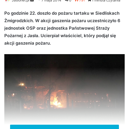
Jaslonet.pl
S
7 maja 2014
0
791
1 minuta czytania
e
Po godzinie 22. doszło do pożaru tartaku w Siedliskach
n
Żmigrodzkich. W akcji gaszenia pożaru uczestniczyło 6
d
jednostek OSP oraz jednostka Państwowej Straży
a
n
Pożarnej z Jasła. Ucierpiał właściciel, który podjął się
e
akcji gaszenia pożaru.
m
a
i
l