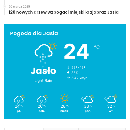
20 marca 2025
128 nowych drzew wzbogaci miejski krajobraz Jasła
Pogoda dla Jasła
24
℃
Jasło
25º - 16º
85%
6.47 km/h
Light Rain
24
26
28
33
32
℃
℃
℃
℃
℃
pt.
sob.
niedz.
pon.
wt.