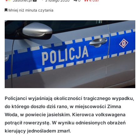
Jaslonet.pl
S
3 lutego 2020
0
4 097
e
Mniej niż minuta czytania
n
d
a
n
e
m
a
i
l
Policjanci wyjaśniają okoliczności tragicznego wypadku,
do którego doszło dziś rano, w miejscowości Zimna
Woda, w powiecie jasielskim. Kierowca volkswagena
potrącił rowerzystę. W wyniku odniesionych obrażeń
kierujący jednośladem zmarł.