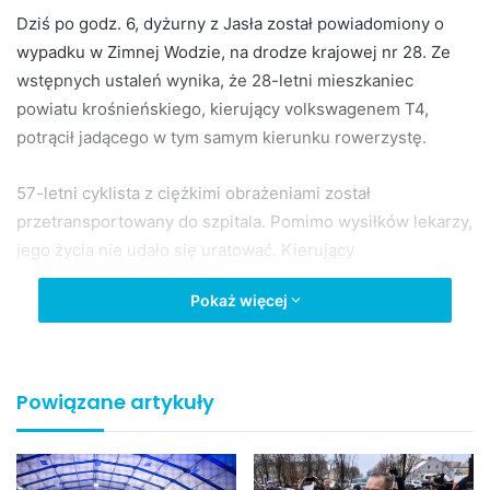
Dziś po godz. 6, dyżurny z Jasła został powiadomiony o
wypadku w Zimnej Wodzie, na drodze krajowej nr 28. Ze
wstępnych ustaleń wynika, że 28-letni mieszkaniec
powiatu krośnieńskiego, kierujący volkswagenem T4,
potrącił jadącego w tym samym kierunku rowerzystę.
57-letni cyklista z ciężkimi obrażeniami został
przetransportowany do szpitala. Pomimo wysiłków lekarzy,
jego życia nie udało się uratować. Kierujący
volkswagenem był trzeźwy.
Pokaż więcej
Prowadzone postępowanie pozwoli na szczegółowe
wyjaśnienie okoliczności tego zdarzenia.
Powiązane artykuły
KPP Jasło