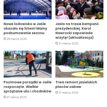
Jasło
miasto
potrącenie
powiat
top
Nowe lodowisko w Jaśle
Jasło na trasie kampanii
okazało się hitem! Mamy
prezydenckiej. Karol
podsumowanie sezonu
Nawrocki zapowiada
wizytę! (aktualizacja)
26 marca 2025
21 marca 2025
Pozimowe porządki w Jaśle
Trwa remont jasielskich
rozpoczęte. Wielkie
placów zabaw
sprzątanie ulic i chodników
21 marca 2025
21 marca 2025