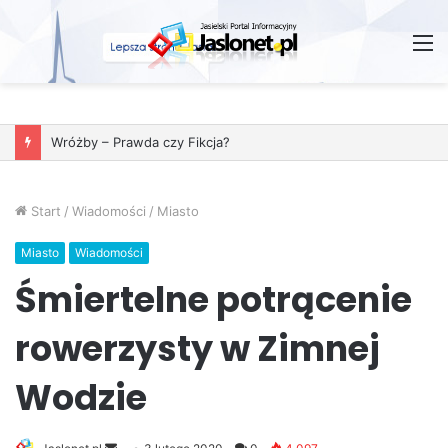
M
Wróżby – Prawda czy Fikcja?
Start
/
Wiadomości
/
Miasto
Miasto
Wiadomości
Śmiertelne potrącenie
rowerzysty w Zimnej
Wodzie