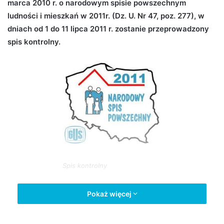
marca 2010 r. o narodowym spisie powszechnym
n
ludności i mieszkań w 2011r. (Dz. U. Nr 47, poz. 277), w
e
dniach od 1 do 11 lipca 2011 r. zostanie przeprowadzony
m
spis kontrolny.
a
i
l
Spis kontrolny
Spisem kontrolnym objęte są osoby zamieszkałe w
Pokaż więcej
mieszkaniach wylosowanych do tego spisu. Celem spisu
kontrolnego jest sprawdzenie kompletności Narodowego