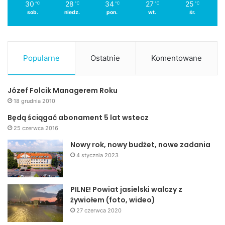
30
28
34
27
25
℃
℃
℃
℃
℃
sob.
niedz.
pon.
wt.
śr.
Popularne
Ostatnie
Komentowane
Józef Folcik Managerem Roku
18 grudnia 2010
Będą ściągać abonament 5 lat wstecz
25 czerwca 2016
Nowy rok, nowy budżet, nowe zadania
4 stycznia 2023
PILNE! Powiat jasielski walczy z
żywiołem (foto, wideo)
27 czerwca 2020