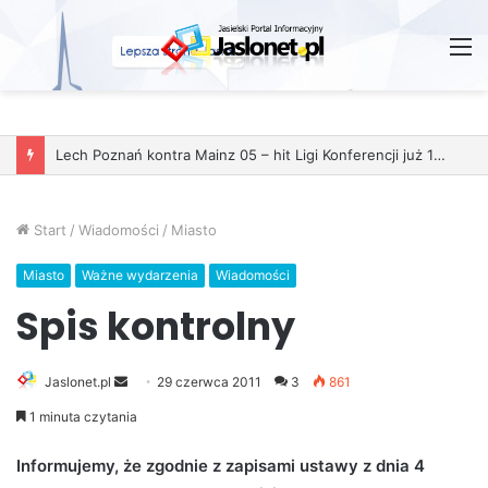
M
Lech Poznań kontra Mainz 05 – hit Ligi Konferencji już 11 grudnia
Start
/
Wiadomości
/
Miasto
Miasto
Ważne wydarzenia
Wiadomości
Spis kontrolny
Jaslonet.pl
S
29 czerwca 2011
3
861
e
1 minuta czytania
n
d
Informujemy, że zgodnie z zapisami ustawy z dnia 4
a