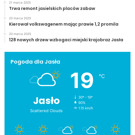
21 marca 2025
Trwa remont jasielskich placów zabaw
20 marca 2025
Kierował volkswagenem mając prawie 1,2 promila
20 marca 2025
128 nowych drzew wzbogaci miejski krajobraz Jasła
Pogoda dla Jasła
19
℃
Jasło
30º - 19º
90%
1.15 km/h
Scattered Clouds