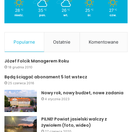
28
35
26
25
27
℃
℃
℃
℃
℃
niedz.
pon.
wt.
śr.
czw.
Popularne
Ostatnie
Komentowane
Józef Folcik Managerem Roku
18 grudnia 2010
Będą ściągać abonament 5 lat wstecz
25 czerwca 2016
Nowy rok, nowy budżet, nowe zadania
4 stycznia 2023
PILNE! Powiat jasielski walczy z
żywiołem (foto, wideo)
27 czerwca 2020