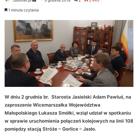
Jaslonet.pl
S
3 grudnia 2019
2
2 445
e
1 minuta czytania
n
d
a
n
e
m
a
i
l
W dniu 2 grudnia br. Starosta Jasielski Adam Pawluś, na
zaproszenie Wicemarszałka Województwa
Małopolskiego Łukasza Smółki, wziął udział w spotkaniu
w sprawie uruchomienia połączeń kolejowych na linii 108
pomiędzy stacją Stróże – Gorlice – Jasło.