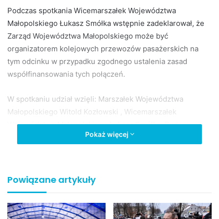
Podczas spotkania Wicemarszałek Województwa
Małopolskiego Łukasz Smółka wstępnie zadeklarował, że
Zarząd Województwa Małopolskiego może być
organizatorem kolejowych przewozów pasażerskich na
tym odcinku w przypadku zgodnego ustalenia zasad
współfinansowania tych połączeń.
W spotkaniu udział wzięli: Marszałek Województwa
Małopolskiego Witold Kozłowski , Wicemarszałek
Województwa Małopolskiego Łukasz Smółka, Radna
Pokaż więcej
Sejmiku Województwa Małopolskiego Jadwiga Wójtowicz,
Starosta Jasielski Adam Pawluś, Burmistrz Biecza
Mirosław Wędrychowicz, Wicestarosta Gorlicki Stanisław
Kaszyk, Sekretarz Miasta Gorlic Daniel Janeczek, Dyrektor
Powiązane artykuły
Departamentu Transportu i Komunikacji Urzędu
Marszałkowskiego Województwa Małopolskiego Tomasz
Warchoł.