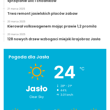
sprzątanie ulic i chodników
21 marca 2025
Trwa remont jasielskich placów zabaw
20 marca 2025
Kierował volkswagenem mając prawie 1,2 promila
20 marca 2025
128 nowych drzew wzbogaci miejski krajobraz Jasła
Pogoda dla Jasła
24
℃
Jasło
28º - 21º
44%
3.01 km/h
Clear Sky