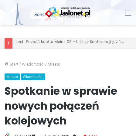
M
Start
/
Wiadomości
/
Miasto
Miasto
Wiadomości
Spotkanie w sprawie
nowych połączeń
kolejowych