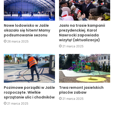
Starosta Jasielski zadeklarował prowadzenie rozmów
w tym zakresie z Samorządem Województwa
Podkarpackiego oraz z samorządami: Miasto Jasło, Gmina
Nowe lodowisko w Jaśle
Jasło na trasie kampanii
Jasło i Gmina Skołyszyn.
okazało się hitem! Mamy
prezydenckiej. Karol
podsumowanie sezonu
Nawrocki zapowiada
wizytę! (aktualizacja)
26 marca 2025
Starostwo Powiatowe w Jaśle
21 marca 2025
Jasło
miasto
powiat
Starostwo Powiatowe w Jaśle
top
Pozimowe porządki w Jaśle
Trwa remont jasielskich
rozpoczęte. Wielkie
placów zabaw
sprzątanie ulic i chodników
21 marca 2025
21 marca 2025