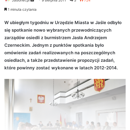
Jaslonet.pl
S
9 sierpnia 2011
3
724
e
1 minuta czytania
n
d
W ubiegłym tygodniu w Urzędzie Miasta w Jaśle odbyło
a
się spotkanie nowo wybranych przewodniczących
n
zarządów osiedli z burmistrzem Jasła Andrzejem
e
Czerneckim. Jednym z punktów spotkania było
m
omówienie zadań realizowanych na poszczególnych
a
osiedlach, a także przedstawienie propozycji zadań,
i
które powinny zostać wykonane w latach 2012-2014.
l