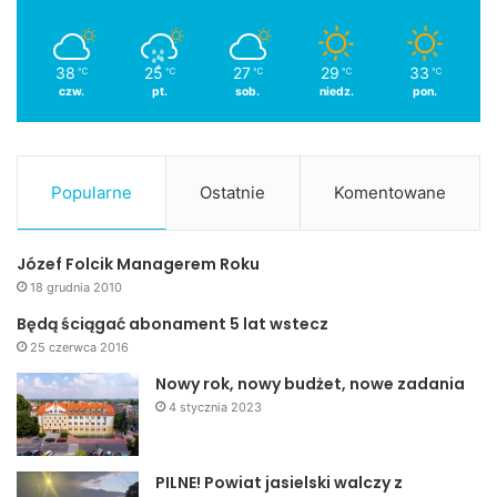
38
25
27
29
33
℃
℃
℃
℃
℃
czw.
pt.
sob.
niedz.
pon.
Popularne
Ostatnie
Komentowane
Józef Folcik Managerem Roku
18 grudnia 2010
Będą ściągać abonament 5 lat wstecz
25 czerwca 2016
Nowy rok, nowy budżet, nowe zadania
4 stycznia 2023
PILNE! Powiat jasielski walczy z