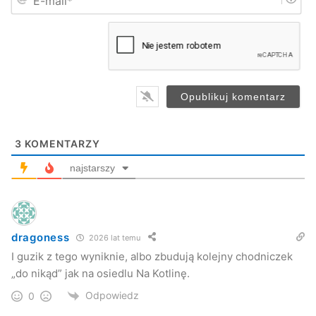
-
*
m
UMJ
a
i
l
*
Jasło
miasto
osiedla
spotkanie
zarządy
3
KOMENTARZY
najstarszy
dragoness
2026 lat temu
I guzik z tego wyniknie, albo zbudują kolejny chodniczek
„do nikąd” jak na osiedlu Na Kotlinę.
Odpowiedz
0