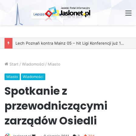
M
Lech Poznań kontra Mainz 05 – hit Ligi Konferencji już 11 grudnia
Start
/
Wiadomości
/
Miasto
Miasto
Wiadomości
Spotkanie z
przewodniczącymi
zarządów Osiedli