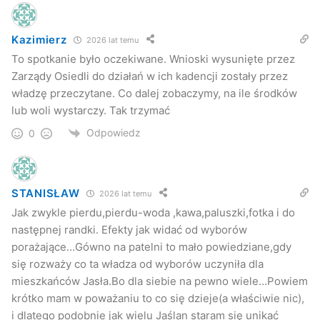
Kazimierz
2026 lat temu
To spotkanie było oczekiwane. Wnioski wysunięte przez
Zarządy Osiedli do działań w ich kadencji zostały przez
władzę przeczytane. Co dalej zobaczymy, na ile środków
lub woli wystarczy. Tak trzymać
Odpowiedz
0
STANISŁAW
2026 lat temu
Jak zwykle pierdu,pierdu-woda ,kawa,paluszki,fotka i do
następnej randki. Efekty jak widać od wyborów
porażające…Gówno na patelni to mało powiedziane,gdy
się rozważy co ta władza od wyborów uczyniła dla
mieszkańców Jasła.Bo dla siebie na pewno wiele…Powiem
krótko mam w poważaniu to co się dzieje(a właściwie nic),
i dlatego podobnie jak wielu Jaślan staram się unikać