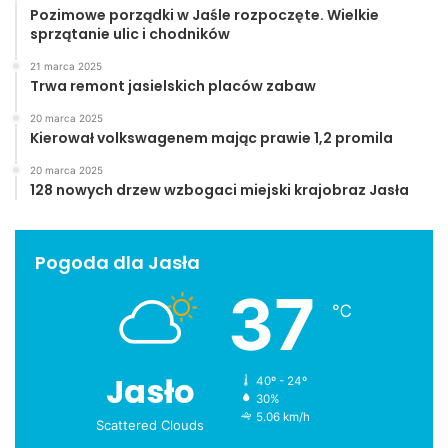
Pozimowe porządki w Jaśle rozpoczęte. Wielkie
sprzątanie ulic i chodników
21 marca 2025
Trwa remont jasielskich placów zabaw
20 marca 2025
Kierował volkswagenem mając prawie 1,2 promila
20 marca 2025
128 nowych drzew wzbogaci miejski krajobraz Jasła
Pogoda dla Jasła
37
℃
Jasło
40º - 24º
30%
5.06 km/h
Scattered Clouds