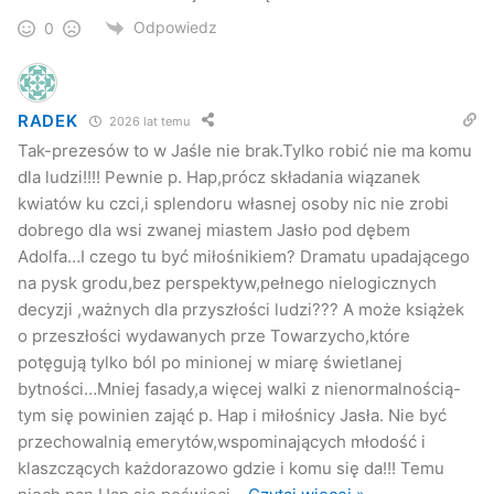
Odpowiedz
0
RADEK
2026 lat temu
Tak-prezesów to w Jaśle nie brak.Tylko robić nie ma komu
dla ludzi!!!! Pewnie p. Hap,prócz składania wiązanek
kwiatów ku czci,i splendoru własnej osoby nic nie zrobi
dobrego dla wsi zwanej miastem Jasło pod dębem
Adolfa…I czego tu być miłośnikiem? Dramatu upadającego
na pysk grodu,bez perspektyw,pełnego nielogicznych
decyzji ,ważnych dla przyszłości ludzi??? A może książek
o przeszłości wydawanych prze Towarzycho,które
potęgują tylko ból po minionej w miarę świetlanej
bytności…Mniej fasady,a więcej walki z nienormalnością-
tym się powinien zająć p. Hap i miłośnicy Jasła. Nie być
przechowalnią emerytów,wspominających młodość i
klaszczących każdorazowo gdzie i komu się da!!! Temu