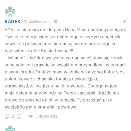
RADEK
2026 lat temu
AGA- ja nie mam nic do pana Hapa.Mam podobną opinię do
Twojej.I dlatego wiem,że mimo jego szczerych chęci(jak
zawsze) i poświęcenia nie dadzą mu nic prócz tego co
napisałem zrobić.By nie błysnął!!!
„Jaślanin” – krótko: wszystko co napisałeś,stawiając znak
zapytania jest prawdą,za wyjątkiem przypadłości w postaci
pisania bredni.Za dużo mam w sobie wrodzonej kultury by
polemizować z chamską tonacją dyskusji,jaką
uprawiasz,bez względu na jej powody….Dlatego to jest
moja ostatnia odpowiedż na Twoje zaczepki…Każdy ma
prawo do własnej opinii w temacie.Ty pozostań przy
swojej!Bo mnie ona wisi i powiewa.
Odpowiedz
0