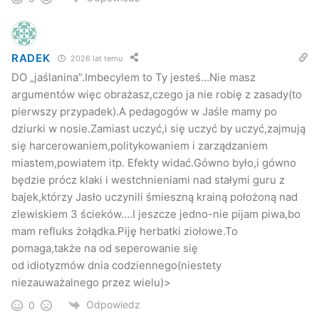
RADEK
2026 lat temu
DO „jaślanina”.Imbecylem to Ty jesteś…Nie masz
argumentów więc obrażasz,czego ja nie robię z zasady(to
pierwszy przypadek).A pedagogów w Jaśle mamy po
dziurki w nosie.Zamiast uczyć,i się uczyć by uczyć,zajmują
się harcerowaniem,politykowaniem i zarządzaniem
miastem,powiatem itp. Efekty widać.Gówno było,i gówno
będzie prócz klaki i westchnieniami nad stałymi guru z
bajek,którzy Jasło uczynili śmieszną krainą położoną nad
zlewiskiem 3 ścieków….I jeszcze jedno-nie pijam piwa,bo
mam refluks żołądka.Piję herbatki ziołowe.To
pomaga,także na od seperowanie się
od idiotyzmów dnia codziennego(niestety
niezauważalnego przez wielu)>
Odpowiedz
0