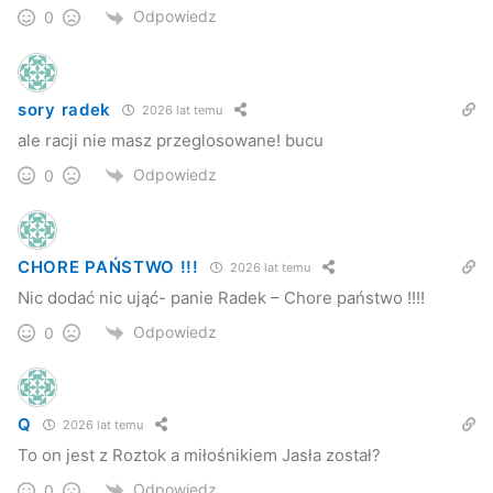
Odpowiedz
0
sory radek
2026 lat temu
ale racji nie masz przeglosowane! bucu
Odpowiedz
0
CHORE PAŃSTWO !!!
2026 lat temu
Nic dodać nic ująć- panie Radek – Chore państwo !!!!
Odpowiedz
0
Q
2026 lat temu
To on jest z Roztok a miłośnikiem Jasła został?
Odpowiedz
0