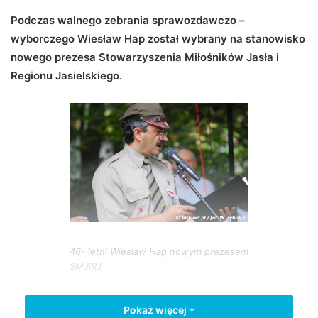
d
Podczas walnego zebrania sprawozdawczo –
a
wyborczego Wiesław Hap został wybrany na stanowisko
n
nowego prezesa Stowarzyszenia Miłośników Jasła i
e
Regionu Jasielskiego.
m
a
i
l
46- letni Wiesław Hap nowym prezesem
SMJiRJ
Wiesław Hap To historyk, regionalista, działacz społeczny
Pokaż więcej