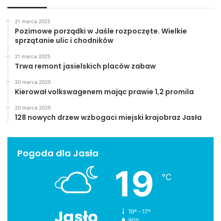
21 marca 2025
Pozimowe porządki w Jaśle rozpoczęte. Wielkie
sprzątanie ulic i chodników
21 marca 2025
Trwa remont jasielskich placów zabaw
20 marca 2025
Kierował volkswagenem mając prawie 1,2 promila
20 marca 2025
128 nowych drzew wzbogaci miejski krajobraz Jasła
Pogoda dla Jasła
19
℃
Jasło
19º - 17º
90%