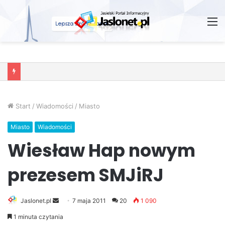
M
Wróżby – Prawda czy Fikcja?
Start
/
Wiadomości
/
Miasto
Miasto
Wiadomości
Wiesław Hap nowym
prezesem SMJiRJ
Jaslonet.pl
S
7 maja 2011
20
1 090
e
1 minuta czytania
n