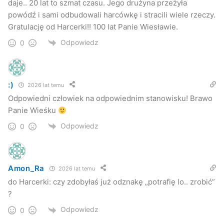
daje.. 20 lat to szmat czasu. Jego drużyna przeżyła
powódź i sami odbudowali harcówkę i stracili wiele rzeczy.
Gratulację od Harcerki!! 100 lat Panie Wiesławie.
Odpowiedz
0
:)
2026 lat temu
Odpowiedni człowiek na odpowiednim stanowisku! Brawo
Panie Wieśku
Odpowiedz
0
Amon_Ra
2026 lat temu
do Harcerki: czy zdobyłaś już odznakę „potrafię lo.. zrobić”
?
Odpowiedz
0