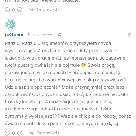
Odpowiedz
0
jaślanin
2026 lat temu
Radziu, Radziu… argumentów przybliżyłem chyba
wystarczająco. Zresztą dla takich jak ty przytaczanie
jakiegokolwiek argumentu jest nonsensem, bo zapewne
twoja pusta główka ich nie pojmuje
Swoją drogą,
ciekaw jestem w jaki sposób ty próbujesz odmienić tę
okrutną, szarą i bezwartościową jasielską rzeczywistość…
Udzielasz się społecznie? Może przynajmniej pracujesz
zarobkowo? Coś chyba musisz robić, bo ziołowe herbatki
troszkę kosztują… A może nigdzie cię już nie chcą,
skutkiem czego zabrakło ci wczoraj meliski i takie
dyrdymały wypisujesz??? Weź się chłopie do roboty, pokaż
światu co potrafisz a potem oceniaj innych i się dąsaj.
Odpowiedz
0