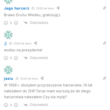
Jego harcerz
2026 lat temu
Brawo Druhu Wieśku, gratuluję;)
Odpowiedz
0
;]
2026 lat temu
wodzu na prezydenta!
Odpowiedz
0
jasiu
2026 lat temu
W 1956 r. złożyłem przyrzeczenie harcerskie..10 lat
należałem do ZHP.Teraz mam wyrzuty,że do złego
harcerstwa nalezałem.Czy sie mylę?
Odpowiedz
0