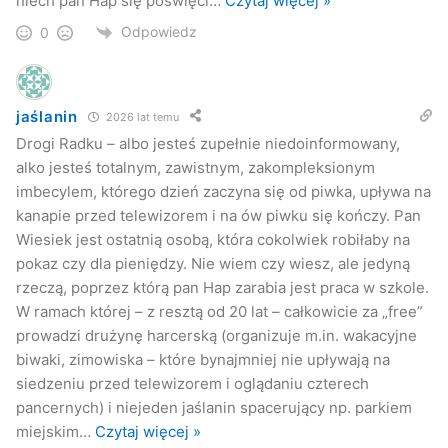
niech pan Hap się poświęci
…
Czytaj więcej »
Odpowiedz
0
jaślanin
2026 lat temu
Drogi Radku – albo jesteś zupełnie niedoinformowany,
alko jesteś totalnym, zawistnym, zakompleksionym
imbecylem, którego dzień zaczyna się od piwka, upływa na
kanapie przed telewizorem i na ów piwku się kończy. Pan
Wiesiek jest ostatnią osobą, która cokolwiek robiłaby na
pokaz czy dla pieniędzy. Nie wiem czy wiesz, ale jedyną
rzeczą, poprzez którą pan Hap zarabia jest praca w szkole.
W ramach której – z resztą od 20 lat – całkowicie za „free”
prowadzi drużynę harcerską (organizuje m.in. wakacyjne
biwaki, zimowiska – które bynajmniej nie upływają na
siedzeniu przed telewizorem i oglądaniu czterech
pancernych) i niejeden jaślanin spacerujący np. parkiem
miejskim
…
Czytaj więcej »