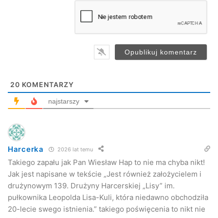
a
Wiesław Hap
i
l
*
20
KOMENTARZY
najstarszy
Harcerka
2026 lat temu
Takiego zapału jak Pan Wiesław Hap to nie ma chyba nikt!
Jak jest napisane w tekście „Jest również założycielem i
drużynowym 139. Drużyny Harcerskiej „Lisy” im.
pułkownika Leopolda Lisa-Kuli, która niedawno obchodziła
20-lecie swego istnienia.” takiego poświęcenia to nikt nie