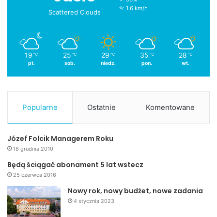
1.6 km/h
Scattered Clouds
19
25
29
35
28
℃
℃
℃
℃
℃
pt.
sob.
niedz.
pon.
wt.
Popularne
Ostatnie
Komentowane
Józef Folcik Managerem Roku
18 grudnia 2010
Będą ściągać abonament 5 lat wstecz
25 czerwca 2016
Nowy rok, nowy budżet, nowe zadania
4 stycznia 2023