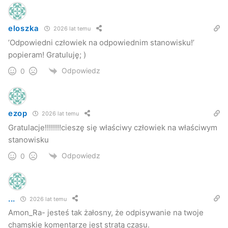
eloszka
2026 lat temu
’Odpowiedni człowiek na odpowiednim stanowisku!’
popieram! Gratuluję; )
Odpowiedz
0
ezop
2026 lat temu
Gratulacje!!!!!!!!cieszę się właściwy człowiek na właściwym
stanowisku
Odpowiedz
0
...
2026 lat temu
Amon_Ra- jesteś tak żałosny, że odpisywanie na twoje
chamskie komentarze jest stratą czasu.