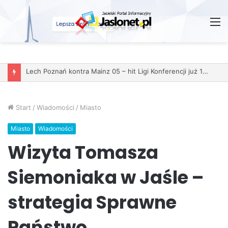
M
Start
/
Wiadomości
/
Miasto
Miasto
Wiadomości
Wizyta Tomasza
Siemoniaka w Jaśle –
strategia Sprawne
Państwo