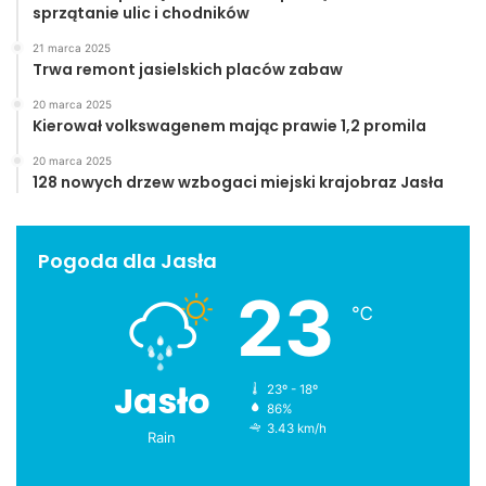
sprzątanie ulic i chodników
Jasło
Minister
powódź
21 marca 2025
Trwa remont jasielskich placów zabaw
zapewnienia
20 marca 2025
Kierował volkswagenem mając prawie 1,2 promila
20 marca 2025
128 nowych drzew wzbogaci miejski krajobraz Jasła
Pogoda dla Jasła
23
℃
Jasło
23º - 18º
86%
3.43 km/h
Rain