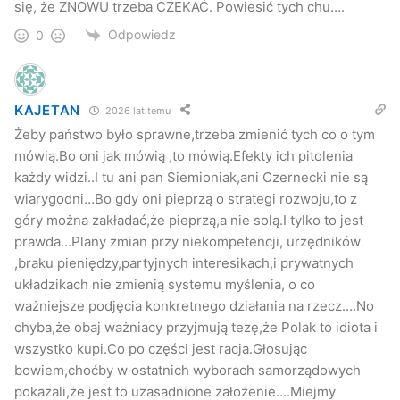
się, że ZNOWU trzeba CZEKAĆ. Powiesić tych chu….
Odpowiedz
0
KAJETAN
2026 lat temu
Żeby państwo było sprawne,trzeba zmienić tych co o tym
mówią.Bo oni jak mówią ,to mówią.Efekty ich pitolenia
każdy widzi..I tu ani pan Siemioniak,ani Czernecki nie są
wiarygodni…Bo gdy oni pieprzą o strategi rozwoju,to z
góry można zakładać,że pieprzą,a nie solą.I tylko to jest
prawda…Plany zmian przy niekompetencji, urzędników
,braku pieniędzy,partyjnych interesikach,i prywatnych
Wizyta Tomasza Siemoniaka w Jaśle – strategia Sprawne Państwo
układzikach nie zmienią systemu myślenia, o co
ważniejsze podjęcia konkretnego działania na rzecz….No
Spotkanie to było okazją do przedstawienia przez
chyba,że obaj ważniacy przyjmują tezę,że Polak to idiota i
burmistrza Andrzeja Czerneckiego ministrowi spraw
wszystko kupi.Co po części jest racja.Głosując
związanych z podniesieniem poziomu bezpieczeństwa na
bowiem,choćby w ostatnich wyborach samorządowych
terenie miasta.
– Skala zniszczeń w porównaniu do
pokazali,że jest to uzasadnione założenie….Miejmy
środków, jakie otrzymaliśmy na usuwanie skutków