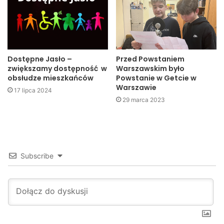
wziął udział m.in. Andrzej Czernecki, burmistrz Jasła,
Leszek Znamirowski, zastępca burmistrza Jasła, Elżbieta
Bernal, przewodnicząca Rady Miejskiej Jasła oraz radni
miejscy.
Dostępne Jasło –
Przed Powstaniem
zwiększamy dostępność w
Warszawskim było
obsłudze mieszkańców
Powstanie w Getcie w
Warszawie
17 lipca 2024
29 marca 2023
Subscribe
Wizyta Tomasza Siemoniaka w Jaśle – strategia Sprawne Państwo