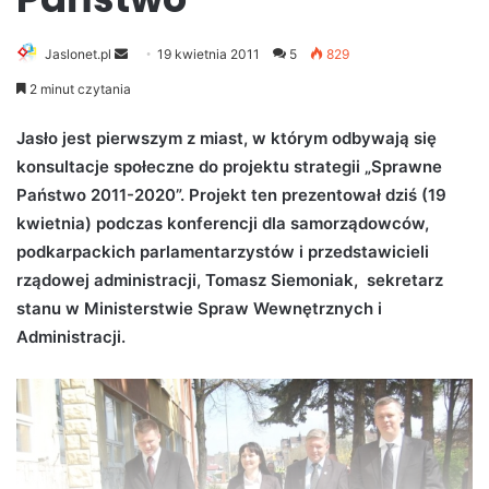
Jaslonet.pl
S
19 kwietnia 2011
5
829
e
2 minut czytania
n
d
Jasło jest pierwszym z miast, w którym odbywają się
a
konsultacje społeczne do projektu strategii „Sprawne
n
Państwo 2011-2020”. Projekt ten prezentował dziś (19
e
kwietnia) podczas konferencji dla samorządowców,
m
podkarpackich parlamentarzystów i przedstawicieli
a
rządowej administracji, Tomasz Siemoniak, sekretarz
i
stanu w Ministerstwie Spraw Wewnętrznych i
l
Administracji.