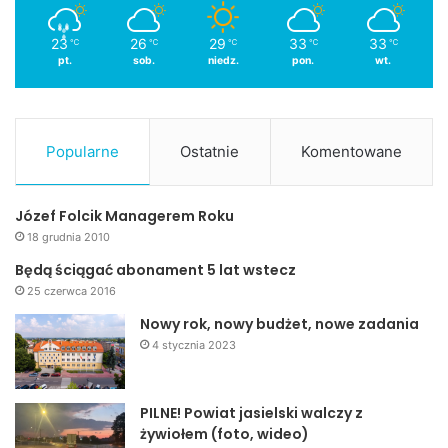
23
26
29
33
33
℃
℃
℃
℃
℃
pt.
sob.
niedz.
pon.
wt.
Popularne
Ostatnie
Komentowane
Józef Folcik Managerem Roku
18 grudnia 2010
Będą ściągać abonament 5 lat wstecz
25 czerwca 2016
Nowy rok, nowy budżet, nowe zadania
4 stycznia 2023
PILNE! Powiat jasielski walczy z
żywiołem (foto, wideo)