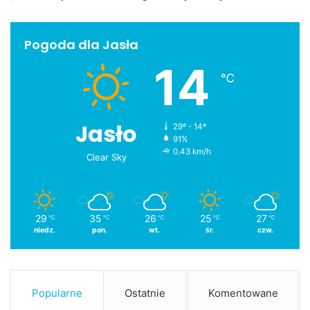
Pogoda dla Jasła
14
℃
Jasło
29º - 14º
91%
0.43 km/h
Clear Sky
29
35
26
25
27
℃
℃
℃
℃
℃
niedz.
pon.
wt.
śr.
czw.
Popularne
Ostatnie
Komentowane