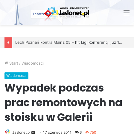
M
Start
/
Wiadomości
Wiadomości
Wypadek podczas
prac remontowych na
stoisku w Galerii
Jaslonet.pl
S
17 czerwca 2011
6
750