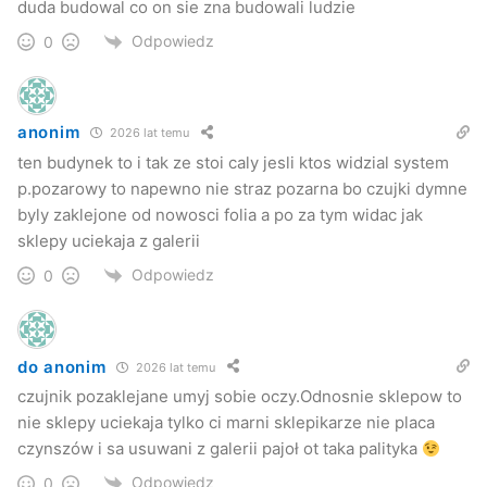
duda budowal co on sie zna budowali ludzie
Odpowiedz
0
anonim
2026 lat temu
ten budynek to i tak ze stoi caly jesli ktos widzial system
p.pozarowy to napewno nie straz pozarna bo czujki dymne
byly zaklejone od nowosci folia a po za tym widac jak
sklepy uciekaja z galerii
Odpowiedz
0
do anonim
2026 lat temu
czujnik pozaklejane umyj sobie oczy.Odnosnie sklepow to
nie sklepy uciekaja tylko ci marni sklepikarze nie placa
czynszów i sa usuwani z galerii pajoł ot taka palityka
Odpowiedz
0