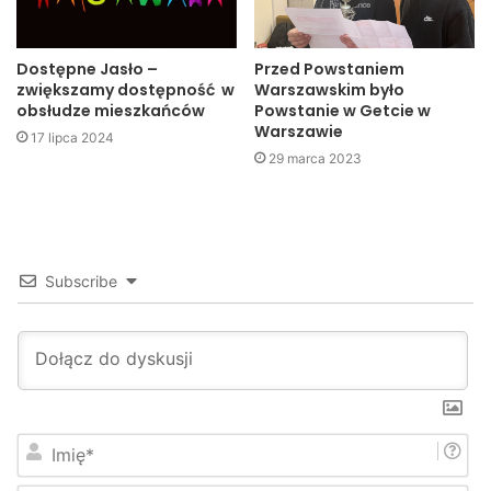
Dostępne Jasło –
Przed Powstaniem
zwiększamy dostępność w
Warszawskim było
obsłudze mieszkańców
Powstanie w Getcie w
Warszawie
17 lipca 2024
29 marca 2023
Subscribe
I
m
i