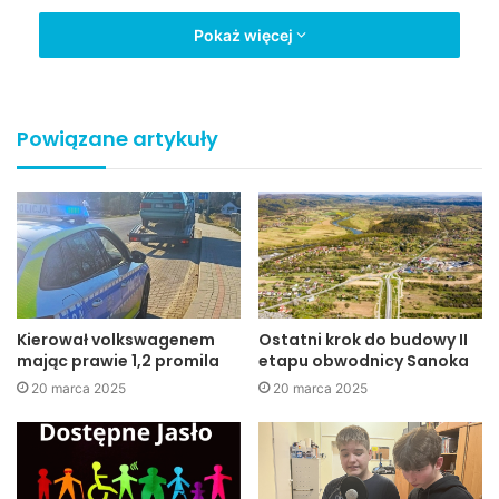
Pokaż więcej
Jaslonet.pl
galeria Jasło
Jasło
Miasto Jasło
Powiązane artykuły
policja
wypadek
wypadki
Kierował volkswagenem
Ostatni krok do budowy II
mając prawie 1,2 promila
etapu obwodnicy Sanoka
20 marca 2025
20 marca 2025