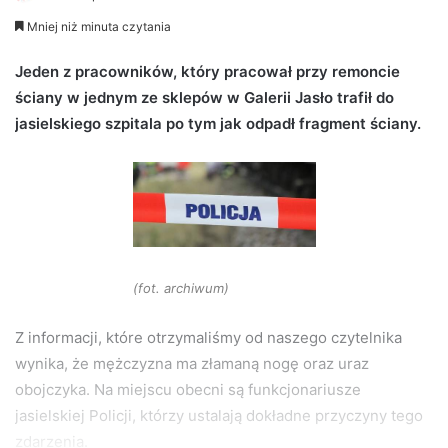
e
Mniej niż minuta czytania
n
d
Jeden z pracowników, który pracował przy remoncie
a
ściany w jednym ze sklepów w Galerii Jasło trafił do
n
jasielskiego szpitala po tym jak odpadł fragment ściany.
e
m
a
i
l
(fot. archiwum)
Z informacji, które otrzymaliśmy od naszego czytelnika
wynika, że mężczyzna ma złamaną nogę oraz uraz
obojczyka. Na miejscu obecni są funkcjonariusze
jasielskiej Policji, którzy ustalają dokładne przyczyny tego
zdarzenia.