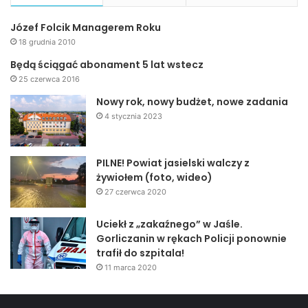
Józef Folcik Managerem Roku
18 grudnia 2010
Będą ściągać abonament 5 lat wstecz
25 czerwca 2016
Nowy rok, nowy budżet, nowe zadania
4 stycznia 2023
PILNE! Powiat jasielski walczy z
żywiołem (foto, wideo)
27 czerwca 2020
Uciekł z „zakaźnego” w Jaśle.
Gorliczanin w rękach Policji ponownie
trafił do szpitala!
11 marca 2020