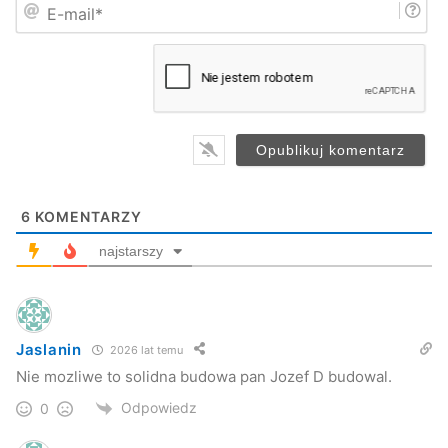
E
ę
-
*
m
a
i
l
*
6
KOMENTARZY
najstarszy
Jaslanin
2026 lat temu
Nie mozliwe to solidna budowa pan Jozef D budowal.
Odpowiedz
0