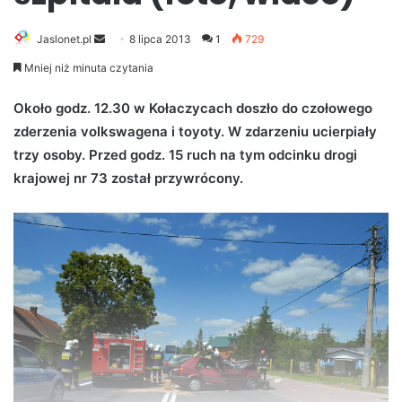
Jaslonet.pl
S
8 lipca 2013
1
729
e
Mniej niż minuta czytania
n
d
Około godz. 12.30 w Kołaczycach doszło do czołowego
a
zderzenia volkswagena i toyoty. W zdarzeniu ucierpiały
n
trzy osoby. Przed godz. 15 ruch na tym odcinku drogi
e
krajowej nr 73 został przywrócony.
m
a
i
l