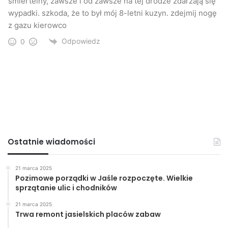
śmiertelny, zawsze i od zawsze na tej drodze zdarzają się
wypadki. szkoda, że to był mój 8-letni kuzyn. zdejmij nogę
z gazu kierowco
Odpowiedz
0
Ostatnie wiadomości
21 marca 2025
Pozimowe porządki w Jaśle rozpoczęte. Wielkie
sprzątanie ulic i chodników
21 marca 2025
Trwa remont jasielskich placów zabaw