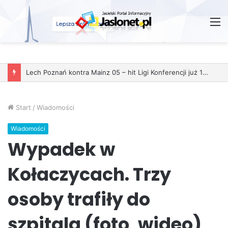
M
Start
/
Wiadomości
Wiadomości
Wypadek w
Kołaczycach. Trzy
osoby trafiły do
szpitala (foto, wideo)