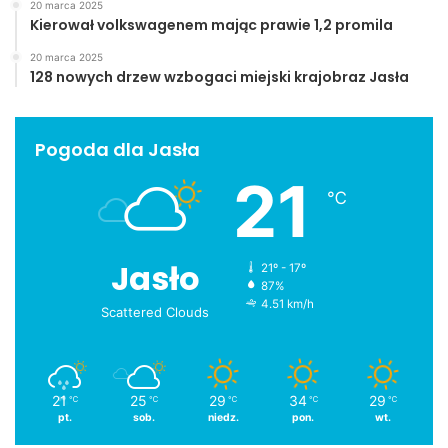
20 marca 2025
Kierował volkswagenem mając prawie 1,2 promila
20 marca 2025
128 nowych drzew wzbogaci miejski krajobraz Jasła
Pogoda dla Jasła
21
℃
Jasło
21º - 17º
87%
4.51 km/h
Scattered Clouds
21
25
29
34
29
℃
℃
℃
℃
℃
pt.
sob.
niedz.
pon.
wt.