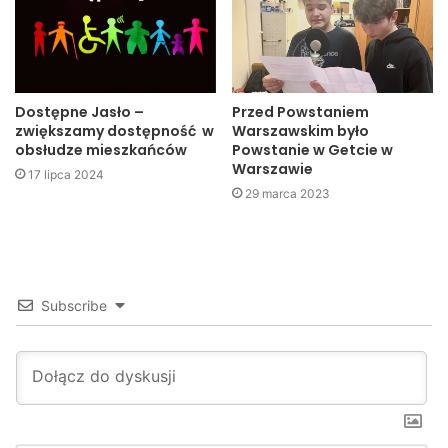
Dostępne Jasło –
Przed Powstaniem
zwiększamy dostępność w
Warszawskim było
Wskutek wypadku do szpitala trafiły trzy osoby – kierujący
obsłudze mieszkańców
Powstanie w Getcie w
pojazdami oraz pasażer volkswagena.
Warszawie
17 lipca 2024
29 marca 2023
Subscribe