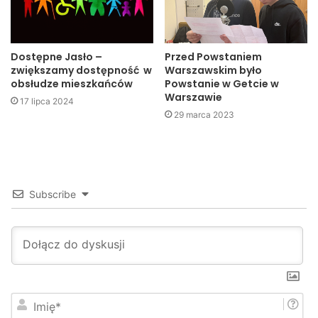
nadjeżdżającym daewoo matizem. Siłą uderzenia został
odrzucony na prawą stronę jezdni, gdzie uderzył w toyotę
yaris.
Dostępne Jasło –
Przed Powstaniem
zwiększamy dostępność w
Warszawskim było
obsłudze mieszkańców
Powstanie w Getcie w
Warszawie
17 lipca 2024
29 marca 2023
Subscribe
Wypadek z udziałem motocykla i trzech samochodów w
I
Przysiekach
m