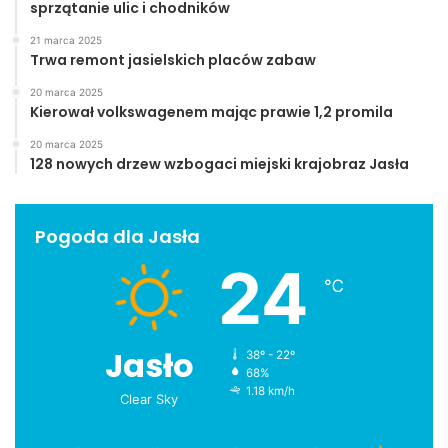
sprzątanie ulic i chodników
21 marca 2025
Trwa remont jasielskich placów zabaw
20 marca 2025
Kierował volkswagenem mając prawie 1,2 promila
20 marca 2025
128 nowych drzew wzbogaci miejski krajobraz Jasła
Pogoda dla Jasła
24
℃
Jasło
38º - 22º
68%
1.18 km/h
Clear Sky