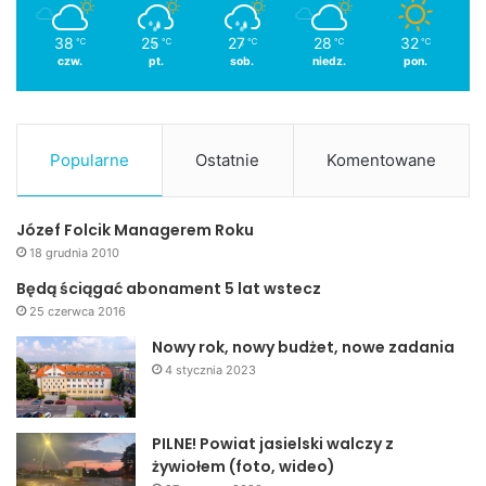
38
25
27
28
32
℃
℃
℃
℃
℃
czw.
pt.
sob.
niedz.
pon.
Popularne
Ostatnie
Komentowane
Józef Folcik Managerem Roku
18 grudnia 2010
Będą ściągać abonament 5 lat wstecz
25 czerwca 2016
Nowy rok, nowy budżet, nowe zadania
4 stycznia 2023
PILNE! Powiat jasielski walczy z
żywiołem (foto, wideo)