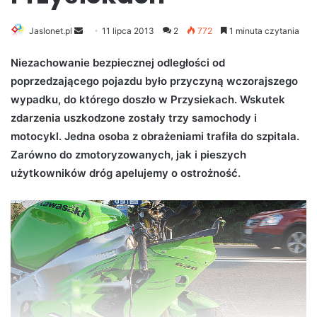
Jaslonet.pl
S
11 lipca 2013
2
772
1 minuta czytania
e
Niezachowanie bezpiecznej odległości od
n
poprzedzającego pojazdu było przyczyną wczorajszego
d
wypadku, do którego doszło w Przysiekach. Wskutek
a
n
zdarzenia uszkodzone zostały trzy samochody i
e
motocykl. Jedna osoba z obrażeniami trafiła do szpitala.
m
Zarówno do zmotoryzowanych, jak i pieszych
a
użytkowników dróg apelujemy o ostrożność.
i
l