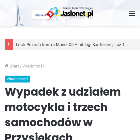
M
Start
/
Wiadomości
Wiadomości
Wypadek z udziałem
motocykla i trzech
samochodów w
Przysiekach