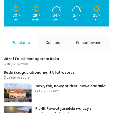
30
28
34
27
25
℃
℃
℃
℃
℃
sob.
niedz.
pon.
wt.
śr.
Popularne
Ostatnie
Komentowane
Józef Folcik Managerem Roku
18 grudnia 2010
Będą ściągać abonament 5 lat wstecz
25 czerwca 2016
Nowy rok, nowy budżet, nowe zadania
4 stycznia 2023
PILNE! Powiat jasielski walczy z