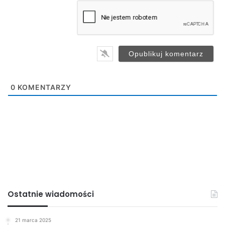
a
i
l
*
0
KOMENTARZY
Ostatnie wiadomości
21 marca 2025