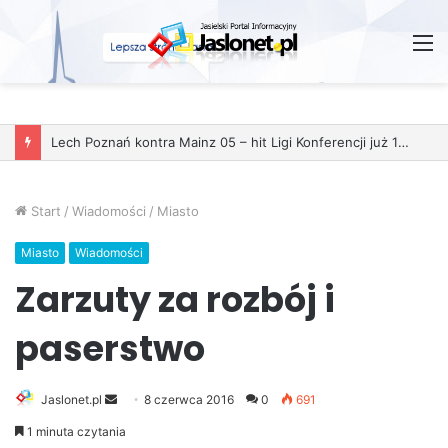
M
Start
/
Wiadomości
/
Miasto
Miasto
Wiadomości
Zarzuty za rozbój i
paserstwo
Jaslonet.pl
S
8 czerwca 2016
0
691
e
1 minuta czytania
n