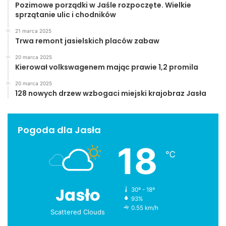
Pozimowe porządki w Jaśle rozpoczęte. Wielkie
sprzątanie ulic i chodników
21 marca 2025
Trwa remont jasielskich placów zabaw
20 marca 2025
Kierował volkswagenem mając prawie 1,2 promila
20 marca 2025
128 nowych drzew wzbogaci miejski krajobraz Jasła
Pogoda dla Jasła
18
℃
Jasło
30º - 18º
93%
0.55 km/h
Scattered Clouds