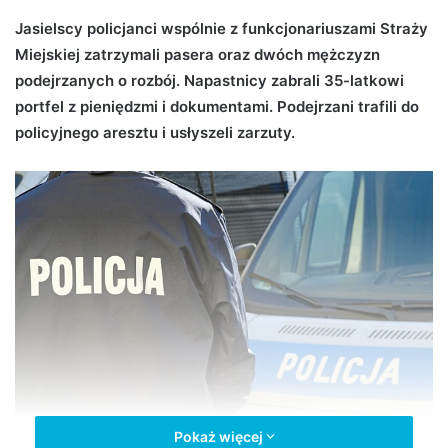
d
Jasielscy policjanci wspólnie z funkcjonariuszami Straży
a
Miejskiej zatrzymali pasera oraz dwóch mężczyzn
n
podejrzanych o rozbój. Napastnicy zabrali 35-latkowi
e
portfel z pieniędzmi i dokumentami. Podejrzani trafili do
m
policyjnego aresztu i usłyszeli zarzuty.
a
i
l
Pokaż więcej