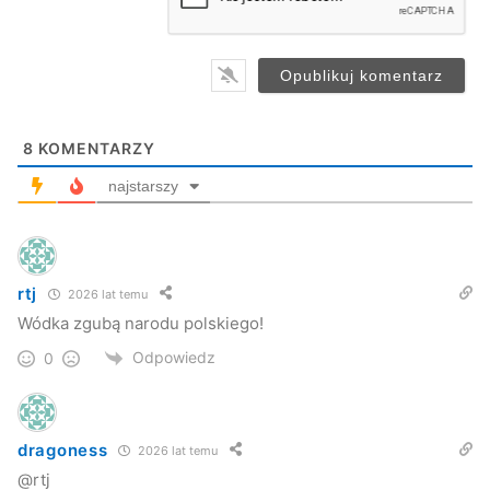
l
*
8
KOMENTARZY
najstarszy
rtj
2026 lat temu
Wódka zgubą narodu polskiego!
Odpowiedz
0
dragoness
2026 lat temu
@rtj