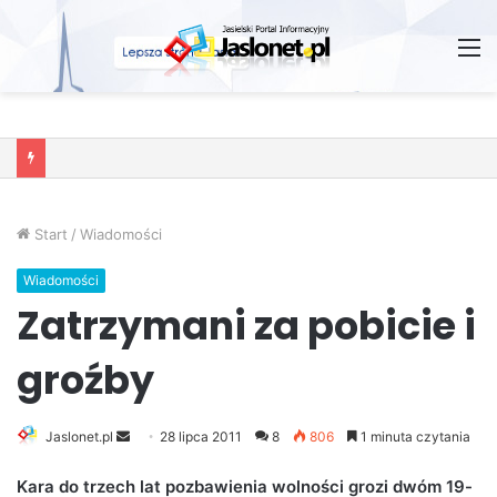
M
Wróżby – Prawda czy Fikcja?
Start
/
Wiadomości
Wiadomości
Zatrzymani za pobicie i
groźby
Jaslonet.pl
S
28 lipca 2011
8
806
1 minuta czytania
e
Kara do trzech lat pozbawienia wolności grozi dwóm 19-
n