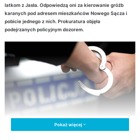
latkom z Jasła. Odpowiedzą oni za kierowanie gróźb
d
karanych pod adresem mieszkańców Nowego Sącza i
a
n
pobicie jednego z nich. Prokuratura objęła
e
podejrzanych policyjnym dozorem.
m
a
i
l
Zatrzymani za pobicie i groźby (fot. naSygnale.pl)
Pokaż więcej
W minionym czwartek w nocy, dyżurny komendy odebrał