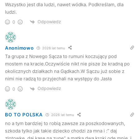
Wszystko jest dla ludzi, nawet wódka. Podkreślam, dla
ludzi.
Odpowiedz
0
Anonimowo
2026 lat temu
Ta grupa z Nowego Sącza to rumuni koczujący pod
mostem na kracie.Oczywiście nikt nie pisze że kradną po
okolicznych działkach na Gądkach.W Sączu już sobie z
nimi nie radzą to przyjechali na występy do Jasła
Odpowiedz
0
BO TO POLSKA
2026 lat temu
no a tym bardziej to robią zawsze za poszkodowanych,
szkoda tylko jak takie dziecko chodzi za mna i :” daj
zlotowke, daj kase na zupe” a matka dwa kroki ode mnie, i