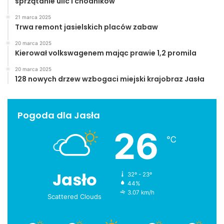
sprzątanie ulic i chodników
21 marca 2025
Trwa remont jasielskich placów zabaw
20 marca 2025
Kierował volkswagenem mając prawie 1,2 promila
20 marca 2025
128 nowych drzew wzbogaci miejski krajobraz Jasła
Pogoda dla Jasła
26
℃
Jasło
32º - 23º
44%
3.07 km/h
Scattered Clouds