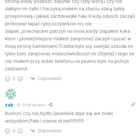
stronę,kiedy podeszli zapytali czy ryby biorą i czy nie
dałbym im żyłki i haczyka,miałem na zbyciu starą żyłkę
przeponową i jakieś zardzewiałe haki.Kiedy odeszli zaczęli
próbować łapać ryby,oczywiście nic nie
złapali.,zniechęceni patrzyli na mnie,kiedy złapałem kilka
kleni i płotek[miejsce miałem zanęcone] zaczęli rzucać w
moją stronę kamieniami.Trzeba było się zawijać,szkoda mi
tylko było zanęconej miejscówki[koszt ok 20zeta] i tego że
nie miałem przy sobie telefonu.na pewno bym na policje
zadzwonił.
Odpowiedz
0
zak
2026 lat temu
Rumuni czy nie,bydło jasielskie daje się we znaki
wszystkim.Pała i ciasne drzwi!!!!!!!!!!!
Odpowiedz
0