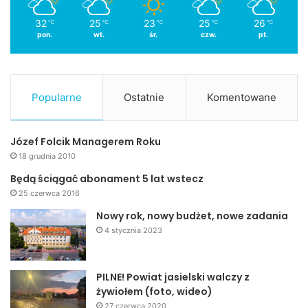
32
25
23
25
26
℃
℃
℃
℃
℃
pon.
wt.
śr.
czw.
pt.
Popularne
Ostatnie
Komentowane
Józef Folcik Managerem Roku
18 grudnia 2010
Będą ściągać abonament 5 lat wstecz
25 czerwca 2016
Nowy rok, nowy budżet, nowe zadania
4 stycznia 2023
PILNE! Powiat jasielski walczy z
żywiołem (foto, wideo)
27 czerwca 2020