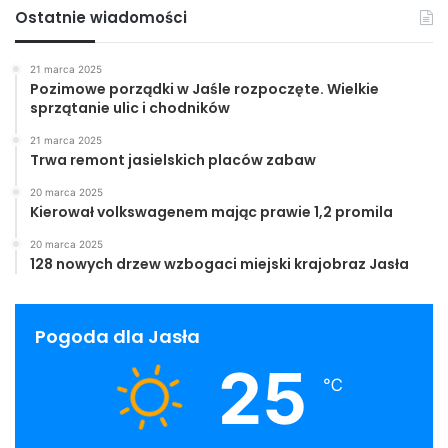
Ostatnie wiadomości
21 marca 2025
Pozimowe porządki w Jaśle rozpoczęte. Wielkie
sprzątanie ulic i chodników
21 marca 2025
Trwa remont jasielskich placów zabaw
20 marca 2025
Kierował volkswagenem mając prawie 1,2 promila
20 marca 2025
128 nowych drzew wzbogaci miejski krajobraz Jasła
Pogoda dla Jasła
25
℃