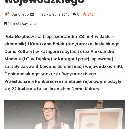
Jaslonet.pl
S
23 kwietnia 2015
0
842
e
1 minuta czytania
n
d
Pola Gołębiowska (reprezentantka ZS nr 4 w Jaśle –
a
ekonomik) i Katarzyna Bolek (recytatorka Jasielskiego
n
Domu Kultury) w kategorii recytacji oraz Aleksandra
e
Momola (LO w Dębicy) w kategorii poezji śpiewanej
m
zostały zakwalifikowane do eliminacji wojewódzkich 60.
a
Ogólnopolskiego Konkursu Recytatorskiego.
i
Przesłuchania konkursowe na etapie rejonowym odbyły
l
się 22 kwietnia br. w Jasielskim Domu Kultury