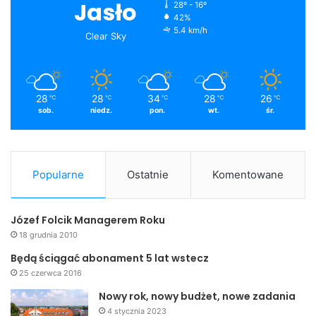
Jasło
28º - 16º
42%
5.4 km/h
Clear Sky
28
28
34
28
26
℃
℃
℃
℃
℃
sob.
niedz.
pon.
wt.
śr.
Popularne
Ostatnie
Komentowane
Józef Folcik Managerem Roku
18 grudnia 2010
Będą ściągać abonament 5 lat wstecz
25 czerwca 2016
Nowy rok, nowy budżet, nowe zadania
4 stycznia 2023