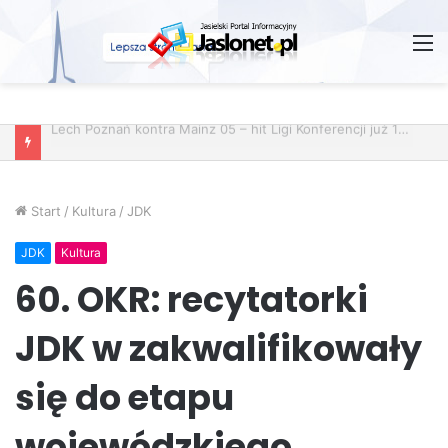
M
Wróżby – Prawda czy Fikcja?
Start
/
Kultura
/
JDK
JDK
Kultura
60. OKR: recytatorki
JDK w zakwalifikowały
się do etapu
wojewódzkiego